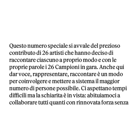
Questo numero speciale si avvale del prezioso
contributo di 26 artisti che hanno deciso di
raccontare ciascuno a proprio modo e con le
proprie parole i 26 Campioni in gara. Anche qui
dar voce, rappresentare, raccontare è un modo
per coinvolgere e mettere a sistema il maggior
numero di persone possibile. Ci aspettano tempi
difficili ma la schiarita è in vista: abituiamoci a
collaborare tutti quanti con rinnovata forza senza
nutrirci di antiche invidie e gelosie. A tutti coloro
che si sono resi disponibili al progetto va il nostro
ringraziamento più onesto e sincero. Siamo
davvero convinti che la ripartenza dovrà per
forza essere un fatto collettivo o non sarà.