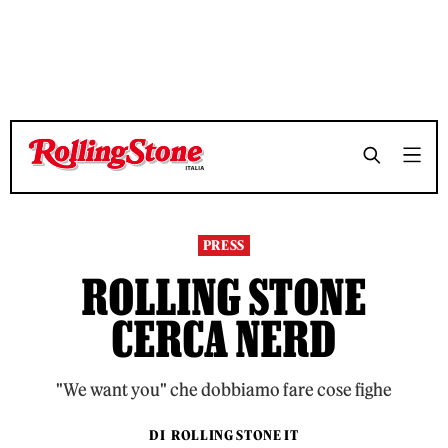
TEMPO DI LETTURA 3 MINUTI
TEMPO DI LETTURA 3 MINUTI
SHARE
SHARE
PRESS
ROLLING STONE
CERCA NERD
"We want you" che dobbiamo fare cose fighe
DI
ROLLING STONE IT