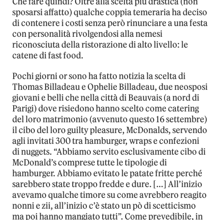
Che fare quindi? Oltre alla scelta più drastica (non
sposarsi affatto) qualche coppia temeraria ha deciso
di contenere i costi senza però rinunciare a una festa
con personalità rivolgendosi alla nemesi
riconosciuta della ristorazione di alto livello: le
catene di fast food.
Pochi giorni or sono ha fatto notizia la scelta di
Thomas Billadeau e Ophelie Billadeau, due neosposi
giovani e belli che nella città di Beauvais (a nord di
Parigi) dove risiedono hanno scelto come catering
del loro matrimonio (avvenuto questo 16 settembre)
il cibo del loro guilty pleasure, McDonalds, servendo
agli invitati 300 tra hamburger, wraps e confezioni
di nuggets. “Abbiamo servito esclusivamente cibo di
McDonald’s comprese tutte le tipologie di
hamburger. Abbiamo evitato le patate fritte perché
sarebbero state troppo fredde e dure. […] All’inizio
avevamo qualche timore su come avrebbero reagito
nonni e zii, all’inizio c’è stato un pò di scetticismo
ma poi hanno mangiato tutti”. Come prevedibile, in