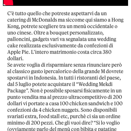
C’è tutto quello che potreste aspettarvi da un
catering di McDonalds ma siccome qui siamo a Hong
Kong, potrete scegliere tra un menù occidentale o
uno cinese. Oltre a bouquet personalizzato,
palloncini, gadgets vari va segnalata una wedding
cake realizzata esclusivamente da confezioni di
Apple Pie. L’intero matrimonio costa circa 380
dollari.
Se avete voglia di risparmiare senza rinunciare però
al classico gusto ipercalorico della grande M dovrete
spostarvi in Indonesia. In tutti i ristoranti del paese,
dal 5 luglio potete acquistare il “Wedding Mekdi
Package”. Non è possibile sposarsi fisicamente in un
punto vendita ma al prezzo ultracompetitivo di 200
dollari vi portate a casa 100 chicken sandwich e 100
confezioni da 4 chicken nuggets. Sono disponibili
svariati extra, food stall etc, purchè ci sia un ordine
minimo di 200 pezzi. Che gli vuoi dire? “Si lo voglio
(ovviamente parlo del menù con bibita e patatine