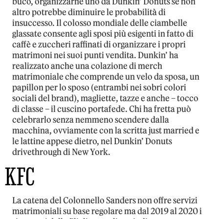
buco, organizzarne uno da Dunkin’ Donuts se non
altro potrebbe diminuire le probabilità di
insuccesso. Il colosso mondiale delle ciambelle
glassate consente agli sposi più esigenti in fatto di
caffè e zuccheri raffinati di organizzare i propri
matrimoni nei suoi punti vendita. Dunkin’ ha
realizzato anche una colazione di merch
matrimoniale che comprende un velo da sposa, un
papillon per lo sposo (entrambi nei sobri colori
sociali del brand), magliette, tazze e anche – tocco
di classe – il cuscino portafede. Chi ha fretta può
celebrarlo senza nemmeno scendere dalla
macchina, ovviamente con la scritta just married e
le lattine appese dietro, nel Dunkin’ Donuts
drivethrough di New York.
KFC
La catena del Colonnello Sanders non offre servizi
matrimoniali su base regolare ma dal 2019 al 2020 i