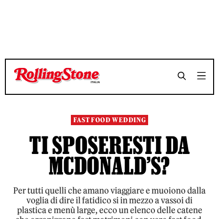
TEMPO DI LETTURA 10 MINUTI
TEMPO DI LETTURA 10 MINUTI
SHARE
SHARE
FAST FOOD WEDDING
TI SPOSERESTI DA
MCDONALD’S?
Per tutti quelli che amano viaggiare e muoiono dalla
voglia di dire il fatidico si in mezzo a vassoi di
plastica e menù large, ecco un elenco delle catene