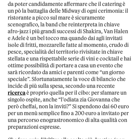
da poter candidamente affermare che il catering è
un pò la battaglia delle Midway di ogni cerimonia: il
ristorante a picco sul mare è sicuramente
scenografico, la band che reinterpreta in chiave
afro-jazz i più grandi successi di Shakira, Van Halen
e Adele è un bel tocco ma quando dai agli invitati
isole di fritti, mozzarelle fatte al momento, crudo di
pesce, specialità del territorio rivisitate in chiave
stellata e una rispettabile serie di vini e cocktail e hai
ottime possibilità di portare a casa un evento che
sarà ricordato da amici e parenti come “un giorno
speciale”. Sfortunatamente la voce di bilancio che
incide di più sulla spesa, secondo una recente
ricerca
è proprio quella per il cibo: per sfamare un
singolo ospite, anche “l’odiata zia Giovanna che
però cheffai, non la inviti?” Si spendono dai 60 euro
per un menù semplice fino a 200 euro a invitato per
una percorso enograstronomico di alta qualità con
preparazioni espresse.