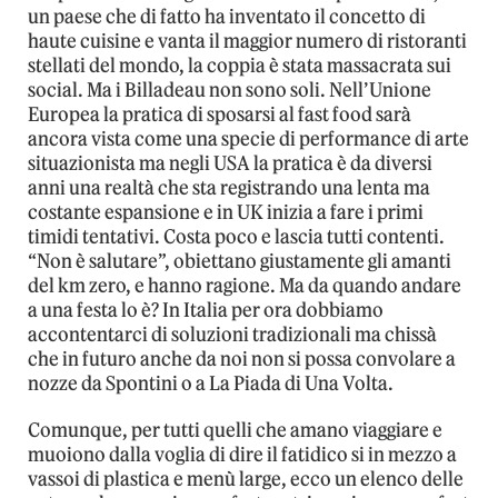
un paese che di fatto ha inventato il concetto di
haute cuisine e vanta il maggior numero di ristoranti
stellati del mondo, la coppia è stata massacrata sui
social. Ma i Billadeau non sono soli. Nell’Unione
Europea la pratica di sposarsi al fast food sarà
ancora vista come una specie di performance di arte
situazionista ma negli USA la pratica è da diversi
anni una realtà che sta registrando una lenta ma
costante espansione e in UK inizia a fare i primi
timidi tentativi. Costa poco e lascia tutti contenti.
“Non è salutare”, obiettano giustamente gli amanti
del km zero, e hanno ragione. Ma da quando andare
a una festa lo è? In Italia per ora dobbiamo
accontentarci di soluzioni tradizionali ma chissà
che in futuro anche da noi non si possa convolare a
nozze da Spontini o a La Piada di Una Volta.
Comunque, per tutti quelli che amano viaggiare e
muoiono dalla voglia di dire il fatidico si in mezzo a
vassoi di plastica e menù large, ecco un elenco delle