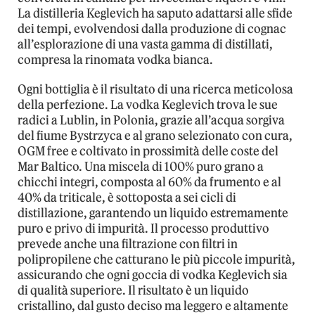
La distilleria Keglevich ha saputo adattarsi alle sfide
dei tempi, evolvendosi dalla produzione di cognac
all’esplorazione di una vasta gamma di distillati,
compresa la rinomata vodka bianca.
Ogni bottiglia è il risultato di una ricerca meticolosa
della perfezione. La vodka Keglevich trova le sue
radici a Lublin, in Polonia, grazie all’acqua sorgiva
del fiume Bystrzyca e al grano selezionato con cura,
OGM free e coltivato in prossimità delle coste del
Mar Baltico. Una miscela di 100% puro grano a
chicchi integri, composta al 60% da frumento e al
40% da triticale, è sottoposta a sei cicli di
distillazione, garantendo un liquido estremamente
puro e privo di impurità. Il processo produttivo
prevede anche una filtrazione con filtri in
polipropilene che catturano le più piccole impurità,
assicurando che ogni goccia di vodka Keglevich sia
di qualità superiore. Il risultato è un liquido
cristallino, dal gusto deciso ma leggero e altamente