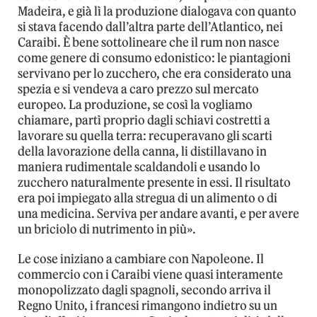
Madeira, e già lì la produzione dialogava con quanto
si stava facendo dall’altra parte dell’Atlantico, nei
Caraibi. È bene sottolineare che il rum non nasce
come genere di consumo edonistico: le piantagioni
servivano per lo zucchero, che era considerato una
spezia e si vendeva a caro prezzo sul mercato
europeo. La produzione, se così la vogliamo
chiamare, partì proprio dagli schiavi costretti a
lavorare su quella terra: recuperavano gli scarti
della lavorazione della canna, li distillavano in
maniera rudimentale scaldandoli e usando lo
zucchero naturalmente presente in essi. Il risultato
era poi impiegato alla stregua di un alimento o di
una medicina. Serviva per andare avanti, e per avere
un briciolo di nutrimento in più».
Le cose iniziano a cambiare con Napoleone. Il
commercio con i Caraibi viene quasi interamente
monopolizzato dagli spagnoli, secondo arriva il
Regno Unito, i francesi rimangono indietro su un