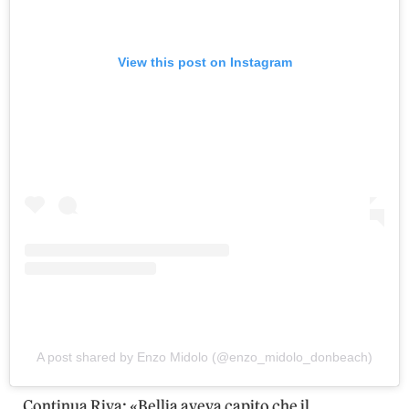
View this post on Instagram
A post shared by Enzo Midolo (@enzo_midolo_donbeach)
Continua Riva: «Bellia aveva capito che il