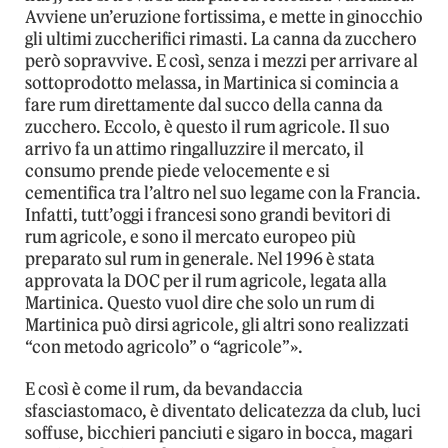
Avviene un’eruzione fortissima, e mette in ginocchio
gli ultimi zuccherifici rimasti. La canna da zucchero
però sopravvive. E così, senza i mezzi per arrivare al
sottoprodotto melassa, in Martinica si comincia a
fare rum direttamente dal succo della canna da
zucchero. Eccolo, è questo il rum agricole. Il suo
arrivo fa un attimo ringalluzzire il mercato, il
consumo prende piede velocemente e si
cementifica tra l’altro nel suo legame con la Francia.
Infatti, tutt’oggi i francesi sono grandi bevitori di
rum agricole, e sono il mercato europeo più
preparato sul rum in generale. Nel 1996 è stata
approvata la DOC per il rum agricole, legata alla
Martinica. Questo vuol dire che solo un rum di
Martinica può dirsi agricole, gli altri sono realizzati
“con metodo agricolo” o “agricole”».
E così è come il rum, da bevandaccia
sfasciastomaco, è diventato delicatezza da club, luci
soffuse, bicchieri panciuti e sigaro in bocca, magari