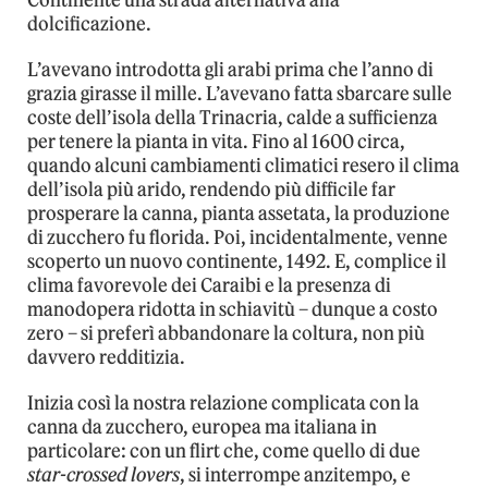
Continente una strada alternativa alla
dolcificazione.
L’avevano introdotta gli arabi prima che l’anno di
grazia girasse il mille. L’avevano fatta sbarcare sulle
coste dell’isola della Trinacria, calde a sufficienza
per tenere la pianta in vita. Fino al 1600 circa,
quando alcuni cambiamenti climatici resero il clima
dell’isola più arido, rendendo più difficile far
prosperare la canna, pianta assetata, la produzione
di zucchero fu florida. Poi, incidentalmente, venne
scoperto un nuovo continente, 1492. E, complice il
clima favorevole dei Caraibi e la presenza di
manodopera ridotta in schiavitù – dunque a costo
zero – si preferì abbandonare la coltura, non più
davvero redditizia.
Inizia così la nostra relazione complicata con la
canna da zucchero, europea ma italiana in
particolare: con un flirt che, come quello di due
star-crossed lovers
, si interrompe anzitempo, e