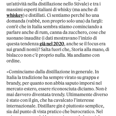
un’attività nella distillazione nello Stivale) e tra i
massimi esperti italiani di whisky (ma anche di
whiskey
) e distillati. Ci sentiamo perché ho una
domanda (vabbè, non proprio solo una) da fargli:
com’è che in Italia sembra stiamo cominciando a
parlare anche di rum, canna da zucchero, cose che
suonano inaudite (i dati mostravano l’inizio di
questa tendenza
già nel 2020
, anche se il focus era
sui grandi nomi)? Salta fuori che, Storia alla mano, di
bislacco non c’è proprio nulla. Ma andiamo con
ordine.
«Cominciamo dalla distillazione in generale. In
Italia la tradizione ha sempre virato su grappa e
brandy, per quanto non abbia saputo imporsi nel
mercato estero, essere riconosciuta diciamo. Non è
mai davvero diventata trendy. Ultimamente diverso
è stato con il gin, che ha cavalcato l’interesse
internazionale. Distillare gin è piuttosto semplice,
sia dal punto di vista pratico che burocratico. Nel