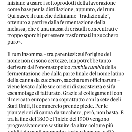
iniziano a usare i sottoprodotti della lavorazione
come base per la distillazione, appunto, del rum.
Qui nasce il rum che definiamo “tradizionale”,
ottenuto a partire dalla fermentazione della
melassa, che è una massa di cristalli concentrati e
troppo sporchi per essere trasformati in zucchero
puro».
Il rum insomma – tra parentesi: sull’origine del
nome non ci sono certezze, ma potrebbe tanto
derivare dall’onomatopeico
rumble rumble
della
fermentazione che dalla parte finale del nome latino
della canna da zucchero, saccharum officinarum –
viene levato dalle sue origini di sussistenza e si fa
escamotage di fatturato. Grazie ai collegamenti con
il mercato europeo ma soprattutto con la sete degli
Stati Uniti, il commercio prende piede. Per le
piantagioni di canna da zucchero, però, non basta. E
tra la fine del 1800 e l’inizio del 1900 vengono
progressivamente sostituite da altre colture più
redditizie per il momento storico: banane, caffè,