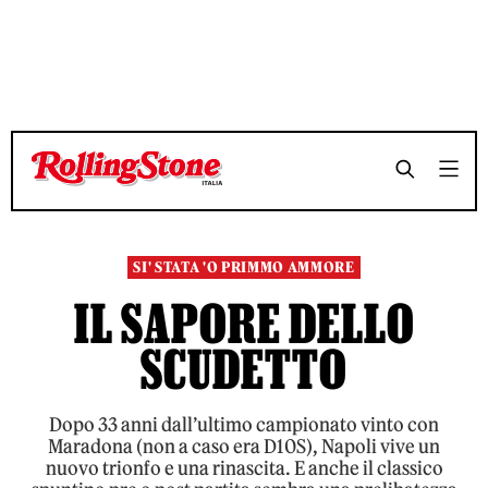
TEMPO DI LETTURA 6 MINUTI
TEMPO DI LETTURA 6 MINUTI
SHARE
SHARE
SI' STATA 'O PRIMMO AMMORE
IL SAPORE DELLO
SCUDETTO
Dopo 33 anni dall’ultimo campionato vinto con
Maradona (non a caso era D10S), Napoli vive un
nuovo trionfo e una rinascita. E anche il classico