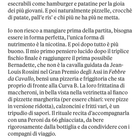
esecrabili come hamburger e patatine per la gioia
dei più giovani. E poi naturalmente pizzelle, crocchè
di patate, pall’e ris’ e chi più ne ha più ne metta.
Io non riesco a mangiare prima della partita, bisogna
essere in forma perfetta, l’unica forma di
nutrimento è la nicotina. E poi dopo tutto è più
buono. Il mio primo pensiero lucido dopo il triplice
fischio finale è raggiungere il prima possibile
Bernadette, che non è la cavalla guidata da Jean-
Louis Rossini nel Gran Premio degli Assi in
Febbre
da Cavallo
, bensì una pizzeria e friggitoria che sta
proprio di fronte alla Curva B. La loro frittatina di
maccheroni, in bella vista nella vetrinetta al fianco
di pizzette margherita (per essere chiari: vere pizze
in versione ridotta), calzoncini e fritti vari, è un
tripudio di sapori. Il rituale recita d’accompagnarla
con una Peroni da 66 ghiacciata, da bere
rigorosamente dalla bottiglia e da condividere con i
compagni di viaggio.