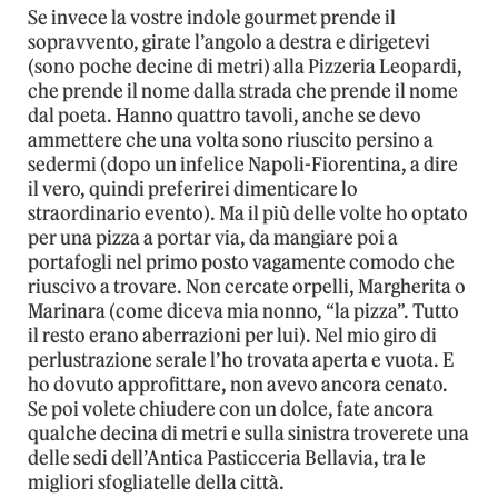
Se invece la vostre indole gourmet prende il
sopravvento, girate l’angolo a destra e dirigetevi
(sono poche decine di metri) alla Pizzeria Leopardi,
che prende il nome dalla strada che prende il nome
dal poeta. Hanno quattro tavoli, anche se devo
ammettere che una volta sono riuscito persino a
sedermi (dopo un infelice Napoli-Fiorentina, a dire
il vero, quindi preferirei dimenticare lo
straordinario evento). Ma il più delle volte ho optato
per una pizza a portar via, da mangiare poi a
portafogli nel primo posto vagamente comodo che
riuscivo a trovare. Non cercate orpelli, Margherita o
Marinara (come diceva mia nonno, “la pizza”. Tutto
il resto erano aberrazioni per lui). Nel mio giro di
perlustrazione serale l’ho trovata aperta e vuota. E
ho dovuto approfittare, non avevo ancora cenato.
Se poi volete chiudere con un dolce, fate ancora
qualche decina di metri e sulla sinistra troverete una
delle sedi dell’Antica Pasticceria Bellavia, tra le
migliori sfogliatelle della città.