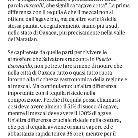
parola
mexcalli,
che significa “agave cotta”. La prima
differenza con il tequila è che il mezcal non si
ottiene dall’agave blu, ma da altre varietà della
stessa pianta. Geograficamente siamo più a sud,
nello stato di Oaxaca, più precisamente nella valle
del Matatlan.
Se capiterete da quelle parti per rivivere le
atmosfere che Salvatores racconta in
Puerto
Escondido
, non potrete fare a meno di notare che
nella città di Oaxaca tutto o quasi tutto ruota
intorno alla ricchezza gastronomica della regione e
al mezcal. Ma continuiamo: un’altra differenza
importante con il tequila risiede nella
composizione. Perché il tequila possa chiamarsi
così deve avere almeno il 51% di succo di agave,
mentre il mezcal deve avere il 100% di agave.
Un’altra differenza cruciale risiede nella cottura,
che per il tequila avviene ormai a vapore ed è
abbastanza rapida (circa 36 ore), mentre per il