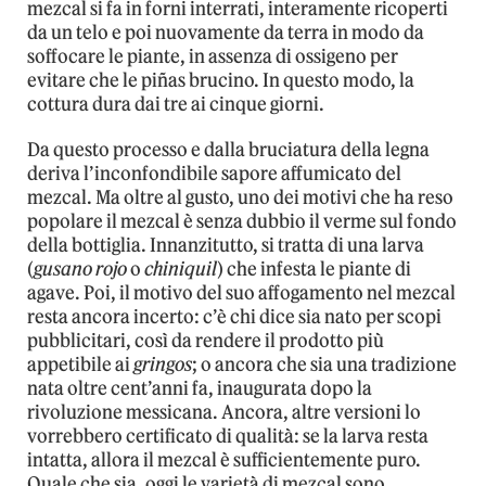
mezcal si fa in forni interrati, interamente ricoperti
da un telo e poi nuovamente da terra in modo da
soffocare le piante, in assenza di ossigeno per
evitare che le piñas brucino. In questo modo, la
cottura dura dai tre ai cinque giorni.
Da questo processo e dalla bruciatura della legna
deriva l’inconfondibile sapore affumicato del
mezcal. Ma oltre al gusto, uno dei motivi che ha reso
popolare il mezcal è senza dubbio il verme sul fondo
della bottiglia. Innanzitutto, si tratta di una larva
(
gusano rojo
o
chiniquil
) che infesta le piante di
agave. Poi, il motivo del suo affogamento nel mezcal
resta ancora incerto: c’è chi dice sia nato per scopi
pubblicitari, così da rendere il prodotto più
appetibile ai
gringos
; o ancora che sia una tradizione
nata oltre cent’anni fa, inaugurata dopo la
rivoluzione messicana. Ancora, altre versioni lo
vorrebbero certificato di qualità: se la larva resta
intatta, allora il mezcal è sufficientemente puro.
Quale che sia, oggi le varietà di mezcal sono