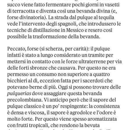
succo viene fatto fermentare pochi giorni in vasetti
di terracotta e diventa così una bevanda divina (e,
forse divinatoria). La strada dal pulque al tequila
vede l’intervento degli spagnoli, che introdussero le
tecniche di distillazione in Messico e resero così
possibile la trasformazione della bevanda.
Peccato, forse (si scherza, per carità): il pulque
infatti è stato a lungo considerato un tramite per
mettersi in contatto con le forze ultraterrene per via
delle forti sbronze che causava. Per questo ne era
permesso un consumo non superiore a quattro
bicchieri al dì, eccezion fatta per i sacerdoti che
potevano berne di più. Oggi si possono trovare delle
pulquerias
dove assaggiare questa bevanda
precolombiana. Vi anticipo però che il sapore del
pulque classico è un po’ respingente: la consistenza
è densa e viscosa, il sapore è agrodolce e l’odore è
molto forte. Per questo viene spesso aromatizzata
con frutti tropicali, che rendono la bevuta