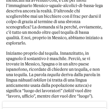
messicani sia avvenuto così, e che per molti
l’immaginario Messico-uguale-alcolici-di-bassa-lega
descriva ancora la realtà. D’altronde chi
sceglierebbe mai un bicchiere con il frac per darsi il
colpo di grazia al termine di una sbronza
scenografica? La domanda si fa perché, ovviamente,
c’è tutto un mondo oltre quel tequila di bassa
qualità. E noi, proprio in Messico, abbiamo iniziato a
esplorarlo.
Iniziamo proprio dal tequila. Innanzitutto, in
spagnolo il sostantivo è maschile. Perciò, se vi
trovate in Messico, Spagna o in un altro paese
ispanofono, ricordate di chiedere un tequila, e non
una tequila. La parola
tequila
deriva dalla parola in
lingua nāhuatl
tekilan
(si tratta di una lingua
anticamente usata dalla popolazione azteca) e
significa “luogo dei lavoratori”
(tekitl
vuol dire
“lavoro, ufficio”, mentre
tlan
vuol dire “luogo”)
.