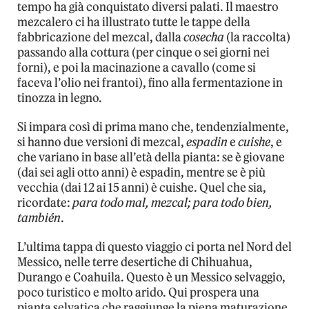
tempo ha già conquistato diversi palati. Il maestro
mezcalero ci ha illustrato tutte le tappe della
fabbricazione del mezcal, dalla
cosecha
(la raccolta)
passando alla cottura (per cinque o sei giorni nei
forni), e poi la macinazione a cavallo (come si
faceva l’olio nei frantoi), fino alla fermentazione in
tinozza in legno.
Si impara così di prima mano che, tendenzialmente,
si hanno due versioni di mezcal,
espadin
e
cuishe
, e
che variano in base all’età della pianta: se è giovane
(dai sei agli otto anni) è espadin, mentre se è più
vecchia (dai 12 ai 15 anni) è cuishe. Quel che sia,
ricordate:
para todo mal, mezcal; para todo bien,
también
.
L’ultima tappa di questo viaggio ci porta nel Nord del
Messico, nelle terre desertiche di Chihuahua,
Durango e Coahuila. Questo è un Messico selvaggio,
poco turistico e molto arido. Qui prospera una
pianta selvatica che raggiunge la piena maturazione