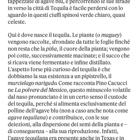
tappezzate di agave blu, e percorrendo le sue strade
in verso la città di Tequila è facile perdersi con lo
sguardo in questi ciuffi spinosi verde chiaro, quasi
celeste.
Qui è dove nasce il tequila. Le piante (o
maguey
)
vengono raccolte, sfrondate da tutte le foglie finché
non resta che la
piña
, il cuore della pianta; vengono
poi cotte, successivamente macinate; e il succo che
si ricava viene fermentato e infine distillato.
L’aspetto forse più curioso del tequila è che
dobbiamo la sua esistenza a un pipistrello, il
murcielago narigudo.
Come racconta Pino Cacucci
ne
La polvere del Messico
, questo minuscolo volatile
dal naso pronunciato è in un certo senso il custode
del tequila, perché si alimenta esclusivamente del
polline dell’agave blu (non a caso anche nota come
agave tequilana
) e contribuisce, con le sue
deiezioni, alla dispersione dei semi della pianta e –
di conseguenza – alla sua riproduzione. Infatti,
l’agave tequilana era presente anche in Texas e in