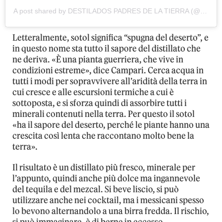
A post shared by DESTILADOS PADRES DE LA TIERRA (@padresdelatierra)
Letteralmente, sotol significa “spugna del deserto”, e
in questo nome sta tutto il sapore del distillato che
ne deriva. «È una pianta guerriera, che vive in
condizioni estreme», dice Campari. Cerca acqua in
tutti i modi per sopravvivere all’aridità della terra in
cui cresce e alle escursioni termiche a cui è
sottoposta, e si sforza quindi di assorbire tutti i
minerali contenuti nella terra. Per questo il sotol
«ha il sapore del deserto, perché le piante hanno una
crescita così lenta che raccontano molto bene la
terra».
Il risultato è un distillato più fresco, minerale per
l’appunto, quindi anche più dolce ma ingannevole
del tequila e del mezcal. Si beve liscio, si può
utilizzare anche nei cocktail, ma i messicani spesso
lo bevono alternandolo a una birra fredda. Il rischio,