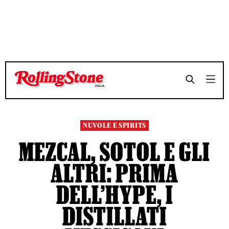
TEMPO DI LETTURA 11 MINUTI
TEMPO DI LETTURA 11 MINUTI
SHARE
SHARE
NUVOLE E SPIRITS
MEZCAL, SOTOL E GLI
ALTRI: PRIMA
DELL’HYPE, I
DISTILLATI