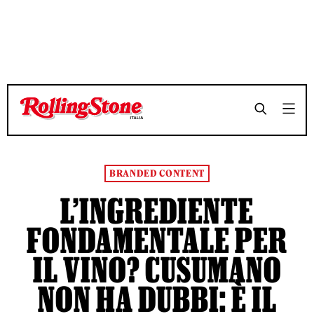
TEMPO DI LETTURA 5 MINUTI
TEMPO DI LETTURA 5 MINUTI
SHARE
SHARE
BRANDED CONTENT
L’INGREDIENTE
FONDAMENTALE PER
IL VINO? CUSUMANO
NON HA DUBBI: È IL