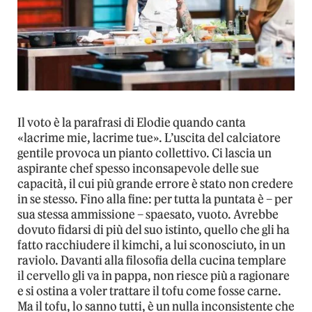
Il voto è la parafrasi di Elodie quando canta
«lacrime mie, lacrime tue». L’uscita del calciatore
gentile provoca un pianto collettivo. Ci lascia un
aspirante chef spesso inconsapevole delle sue
capacità, il cui più grande errore è stato non credere
in se stesso. Fino alla fine: per tutta la puntata è – per
sua stessa ammissione – spaesato, vuoto. Avrebbe
dovuto fidarsi di più del suo istinto, quello che gli ha
fatto racchiudere il kimchi, a lui sconosciuto, in un
raviolo. Davanti alla filosofia della cucina templare
il cervello gli va in pappa, non riesce più a ragionare
e si ostina a voler trattare il tofu come fosse carne.
Ma il tofu, lo sanno tutti, è un nulla inconsistente che