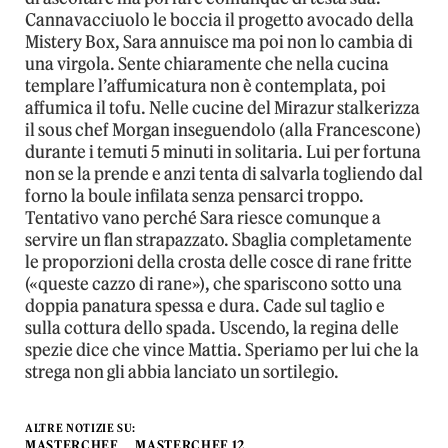
Cannavacciuolo le boccia il progetto avocado della
Mistery Box, Sara annuisce ma poi non lo cambia di
una virgola. Sente chiaramente che nella cucina
templare l’affumicatura non è contemplata, poi
affumica il tofu. Nelle cucine del Mirazur stalkerizza
il sous chef Morgan inseguendolo (alla Francescone)
durante i temuti 5 minuti in solitaria. Lui per fortuna
non se la prende e anzi tenta di salvarla togliendo dal
forno la boule infilata senza pensarci troppo.
Tentativo vano perché Sara riesce comunque a
servire un flan strapazzato. Sbaglia completamente
le proporzioni della crosta delle cosce di rane fritte
(«queste cazzo di rane»), che spariscono sotto una
doppia panatura spessa e dura. Cade sul taglio e
sulla cottura dello spada. Uscendo, la regina delle
spezie dice che vince Mattia. Speriamo per lui che la
strega non gli abbia lanciato un sortilegio.
ALTRE NOTIZIE SU:
MASTERCHEF
MASTERCHEF 12