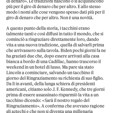
di denaro». Le tradizioni nascono o si acquisiscono
più per il giro di denaro che per altro. E allo stesso
modo i nomi alle cose vengono spesso dati più per il
giro di denaro che per altro. Non è una novità.
A questo punto della storia, i tacchini erano
talmente tanti e così diffusi in tutto il mondo, che si
cominciò a ringraziare direttamente loro, dando
vita a una nuova tradizione, quella di salvarli prima
che arrivassero sulla tavola. Biden pochi giorni fa ne
ha graziati due che, dopo essere arrivati alla casa
bianca a bordo di una Cadillac, hanno trascorso il
weekend in un hotel di lusso. Ma pare sia stato
Lincoln a cominciare, salvando un tacchino il
giorno del Ringraziamento su richiesta di suo figlio.
Da lì in avanti, della lunga schiera di presidenti
americani, citiamo solo J. F. Kennedy, che tre giorni
prima di essere assassinato risparmiò la vita a un
tacchino dicendo: «Sarà il nostro regalo del
Ringraziamento». A conferma che avevano ragione
gli aztechi e che non si diventa una millenaria