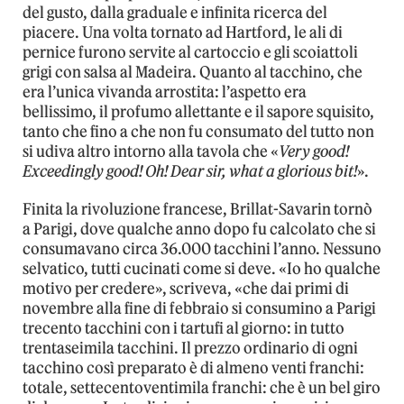
del gusto, dalla graduale e infinita ricerca del
piacere. Una volta tornato ad Hartford, le ali di
pernice furono servite al cartoccio e gli scoiattoli
grigi con salsa al Madeira. Quanto al tacchino, che
era l’unica vivanda arrostita: l’aspetto era
bellissimo, il profumo allettante e il sapore squisito,
tanto che fino a che non fu consumato del tutto non
si udiva altro intorno alla tavola che «
Very good!
Exceedingly good! Oh! Dear sir, what a glorious bit!
».
Finita la rivoluzione francese, Brillat-Savarin tornò
a Parigi, dove qualche anno dopo fu calcolato che si
consumavano circa 36.000 tacchini l’anno. Nessuno
selvatico, tutti cucinati come si deve. «Io ho qualche
motivo per credere», scriveva, «che dai primi di
novembre alla fine di febbraio si consumino a Parigi
trecento tacchini con i tartufi al giorno: in tutto
trentaseimila tacchini. Il prezzo ordinario di ogni
tacchino così preparato è di almeno venti franchi:
totale, settecentoventimila franchi: che è un bel giro