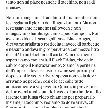
tanto non mi piace neanche il tacchino, non sa di
niente».
Noi non mangiamo il tacchino abitualmente e non
festeggiamo il giorno del Ringraziamento. Ma non
festeggiavamo neanche Halloween e non
mangiavamo hamburger, fino a poco tempo fa. Non
avevamo idea di cosa significasse Black Angus,
dicevamo grigliata o rosticciata invece di barbecue
e nessuno andava in giro per strada con mezzo litro
di caffè in un bicchiere di carta. E ancora meno
aspettavamo con ansia il Black Friday, che cade
subito dopo il Ringraziamento. Siamo la periferia
dell’impero, dove le cose arrivano sempre un po’
dopo, e chi le vede arrivare spesso non sa da dove
arrivano né perché, così o le accoglie tutte
acriticamente o si spaventa. Quindi, in previsione
dei prossimi anni, quando invece di un timido audio
faremo una lunga video chiamata per prepararlo
insieme, il tacchino, vediamo da dove arriva, chi
l’ha portato e come si cucinava quando lo si