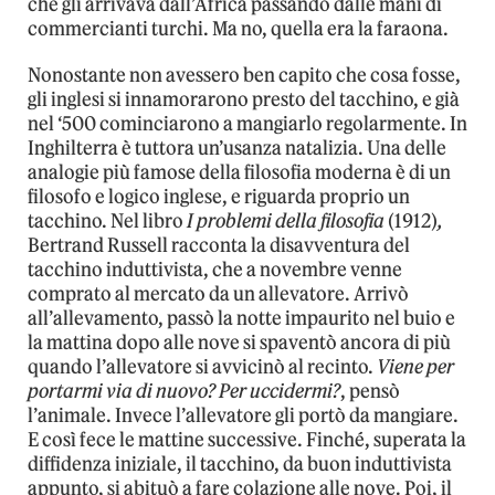
che gli arrivava dall’Africa passando dalle mani di
commercianti turchi. Ma no, quella era la faraona.
Nonostante non avessero ben capito che cosa fosse,
gli inglesi si innamorarono presto del tacchino, e già
nel ‘500 cominciarono a mangiarlo regolarmente. In
Inghilterra è tuttora un’usanza natalizia. Una delle
analogie più famose della filosofia moderna è di un
filosofo e logico inglese, e riguarda proprio un
tacchino. Nel libro
I problemi della filosofia
(1912)
,
Bertrand Russell racconta la disavventura del
tacchino induttivista, che a novembre venne
comprato al mercato da un allevatore. Arrivò
all’allevamento, passò la notte impaurito nel buio e
la mattina dopo alle nove si spaventò ancora di più
quando l’allevatore si avvicinò al recinto.
Viene per
portarmi via di nuovo? Per uccidermi?
, pensò
l’animale. Invece l’allevatore gli portò da mangiare.
E così fece le mattine successive. Finché, superata la
diffidenza iniziale, il tacchino, da buon induttivista
appunto, si abituò a fare colazione alle nove. Poi, il