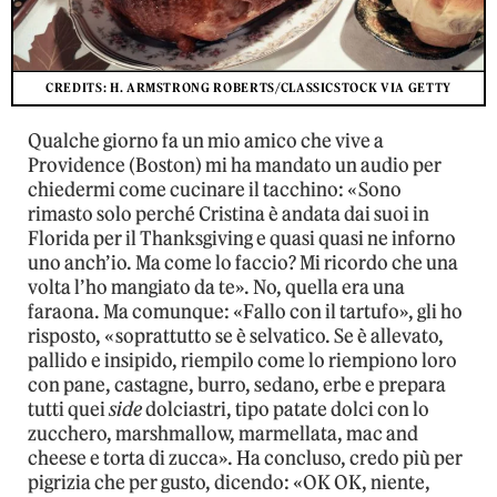
CREDITS: H. ARMSTRONG ROBERTS/CLASSICSTOCK VIA GETTY
Qualche giorno fa un mio amico che vive a
Providence (Boston) mi ha mandato un audio per
chiedermi come cucinare il tacchino: «Sono
rimasto solo perché Cristina è andata dai suoi in
Florida per il Thanksgiving e quasi quasi ne inforno
uno anch’io. Ma come lo faccio? Mi ricordo che una
volta l’ho mangiato da te». No, quella era una
faraona. Ma comunque: «Fallo con il tartufo», gli ho
risposto, «soprattutto se è selvatico. Se è allevato,
pallido e insipido, riempilo come lo riempiono loro
con pane, castagne, burro, sedano, erbe e prepara
tutti quei
side
dolciastri, tipo patate dolci con lo
zucchero, marshmallow, marmellata, mac and
cheese e torta di zucca». Ha concluso, credo più per
pigrizia che per gusto, dicendo: «OK OK, niente,