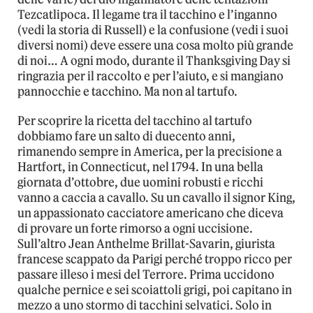
Tezcatlipoca. Il legame tra il tacchino e l’inganno
(vedi la storia di Russell) e la confusione (vedi i suoi
diversi nomi) deve essere una cosa molto più grande
di noi… A ogni modo, durante il Thanksgiving Day si
ringrazia per il raccolto e per l’aiuto, e si mangiano
pannocchie e tacchino. Ma non al tartufo.
Per scoprire la ricetta del tacchino al tartufo
dobbiamo fare un salto di duecento anni,
rimanendo sempre in America, per la precisione a
Hartfort, in Connecticut, nel 1794. In una bella
giornata d’ottobre, due uomini robusti e ricchi
vanno a caccia a cavallo. Su un cavallo il signor King,
un appassionato cacciatore americano che diceva
di provare un forte rimorso a ogni uccisione.
Sull’altro Jean Anthelme Brillat-Savarin, giurista
francese scappato da Parigi perché troppo ricco per
passare illeso i mesi del Terrore. Prima uccidono
qualche pernice e sei scoiattoli grigi, poi capitano in
mezzo a uno stormo di tacchini selvatici. Solo in