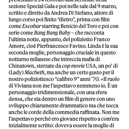
sezione Special Gala e poi nelle sale dal 9 marzo,
scritto e diretto da Andrea Di Stefano, attore di
lungo corso poi finito “dietro”, prima con film
come
Escobar
starring Benicio del Toro e poi con
serie come
Bang Bang Baby
– che racconta
l’ultima notte, appunto, del poliziotto Franco
Amore, cioè Pierfrancesco Favino. Linda è la sua
seconda moglie, personaggio cruciale in questo
notturno milanese che intreccia mafia di
Chinatown, sterzate da
cop movie
USA, un po’ di
(Lady)
Macbeth
, ma anche un certo gusto per il
nostro poliziottesco “calibro 9” anni ’70. «Il ruolo
di Viviana non me l’aspettavo nemmeno io. È un
personaggio tridimensionale, con una sfera
densa, che sta dentro un film di genere con uno
sviluppo chiaramente drammatico ma che tocca
anche le corde della commedia raffinata. Non me
l’aspettavo perché ero giovane rispetto a com’era
inizialmente scritto: doveva essere la moglie di