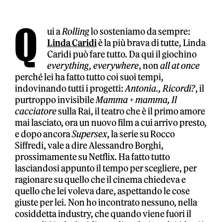
Q
ui a
Rolling
lo sosteniamo da sempre:
Linda Caridi
è la più brava di tutte, Linda
Caridi può fare tutto. Da qui il giochino
everything, everywhere
, non
all at once
perché lei ha fatto tutto coi suoi tempi,
indovinando tutti i progetti:
Antonia., Ricordi?
, il
purtroppo invisibile
Mamma + mamma, Il
cacciatore
sulla Rai, il teatro che è il primo amore
mai lasciato, ora un nuovo film a cui arrivo presto,
e dopo ancora
Supersex
, la serie su Rocco
Siffredi, vale a dire Alessandro Borghi,
prossimamente su Netflix. Ha fatto tutto
lasciandosi appunto il tempo per scegliere, per
ragionare su quello che il cinema chiedeva e
quello che lei voleva dare, aspettando le cose
giuste per lei. Non ho incontrato nessuno, nella
cosiddetta industry, che quando viene fuori il