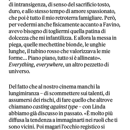
di intransigenza, di senso del sacrificio tosto,
duro, e allo stesso tempo di amore spassionato,
che poi è tutto il mio retroterra famigliare. Però,
per vedermi anche fisicamente accanto a Favino,
avevo bisogno di togliermi quella patina di
dolcezza che mi infantilizza. E allora la messa in
piega, quelle mechettine bionde, le unghie
lunghe, il tubino rosso che valorizzava le mie
forme… Piano piano, tutto si è allineato».
Everything, everywhere
, un altro pezzetto di
universo.
Del fatto che al nostro cinema manchi la
lungimiranza – di scommettere sui talenti, di
assumersi dei rischi, di fare quello che altrove
chiamano
casting against type
– con Linda
abbiamo già discusso in passato. «È molto più
diffusa la tendenza a immaginarti nei ruoli che ti
sono vicini. Poi magari l’occhio registico si