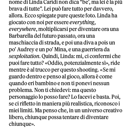
nome di Linda Caridi non dica “be’, ma lei è la più
brava di tutte”. Lei può fare tutto per davvero,
allora. Ecco spiegate pure queste foto. Linda ha
giocato con noi per essere
everything,
everywhere
, moltiplicarsi per diventare ora una
Barbarella del futuro passato, ora una
maschiaccia di strada, e poi una diva a pois un
po’ Audrey e un po’ Mina, e una guerriera da
sexploitation
. Quindi, Linda: mi, ci confermi che
puoi fare tutto? «Oddio, potenzialmente sì», ride
mentre è al trucco per questo shooting. «Se mi
guardo dentro e penso al gioco, allora è come
quando eri bambino e non ti ponevi nessun
problema. Non ti chiedevi: ma questo
personaggio lo posso fare? Lo facevi e basta. Poi,
se ci rifletto in maniera più realistica, riconosco i
miei limiti. Ma penso che, in un universo creativo
libero, chiunque possa tentare di diventare
chiunque».