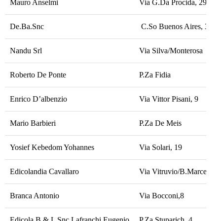
Mauro Anselmi
Via G.Da Procida, 29
De.Ba.Snc
C.So Buenos Aires, 30
Nandu Srl
Via Silva/Monterosa
Roberto De Ponte
P.Za Fidia
Enrico D’albenzio
Via Vittor Pisani, 9
Mario Barbieri
P.Za De Meis
Yosief Kebedom Yohannes
Via Solari, 19
Edicolandia Cavallaro
Via Vitruvio/B.Marcello
Branca Antonio
Via Bocconi,8
Edicola B & L Snc Lafranchi Eugenio
P.Za Stuparich, 4