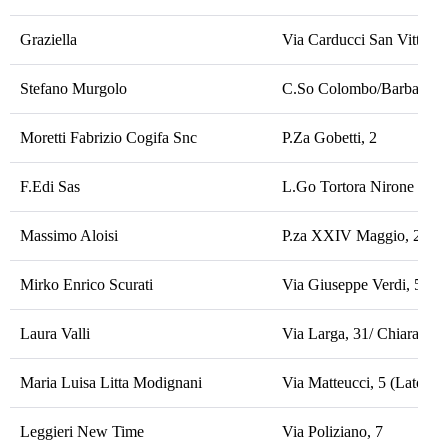
Graziella
Via Carducci San Vittore
Stefano Murgolo
C.So Colombo/Barbavara
Moretti Fabrizio Cogifa Snc
P.Za Gobetti, 2
F.Edi Sas
L.Go Tortora Nirone
Massimo Aloisi
P.za XXIV Maggio, 2
Mirko Enrico Scurati
Via Giuseppe Verdi, 5
Laura Valli
Via Larga, 31/ Chiaravall
Maria Luisa Litta Modignani
Via Matteucci, 5 (Lato Sc
Leggieri New Time
Via Poliziano, 7