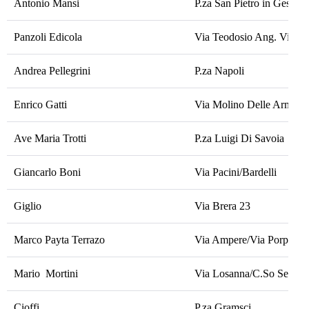
Antonio Mansi
P.za San Pietro in Gessate
Panzoli Edicola
Via Teodosio Ang. Via Pa
Andrea Pellegrini
P.za Napoli
Enrico Gatti
Via Molino Delle Armi/Wi
Ave Maria Trotti
P.za Luigi Di Savoia
Giancarlo Boni
Via Pacini/Bardelli
Giglio
Via Brera 23
Marco Payta Terrazo
Via Ampere/Via Porpora
Mario Mortini
Via Losanna/C.So Sempi
Cioffi
P.za Gramsci