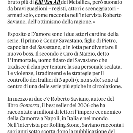
bruto più di
Kill ‘Em All
dei Metallica, però suonato
da bravi guaglioni – registi, attori e sceneggiatori –
armati solo, come racconta nell’intervista Roberto
Saviano, dell’ottimismo della ragione.»
Esposito e D’amore sono i due attori cardine della
serie. Il primo è Genny Savastano, figlio di Pietro,
capoclan dei Savastano, e in lotta per diventare il
nuovo boss. Il secondo è Ciro di Marzio, detto
L’Immortale, uomo fidato dei Savastano che
tradisce il clan per tentare la sua personale scalata.
Le violenze, i tradimenti e le strategie per il
controllo dei traffici di Napoli (e non solo) sono al
centro di una delle serie più epiche in circolazione.
In mezzo ai due c’è Roberto Saviano, autore del
libro
Gomorra
, il best seller del 2006 che ha
raccontato a milioni di lettori l’impero economico
della Camorra a Napoli, in Italia e nel mondo.
Nell’intervista per Rolling Stone, Saviano racconta i
suoi anni sotto scorta dopo la pubblicazione del