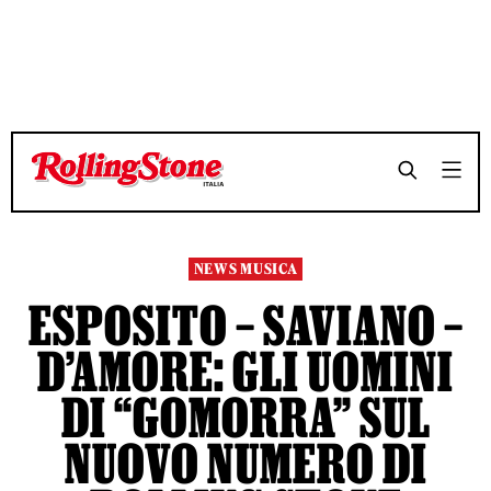
TEMPO DI LETTURA 4 MINUTI
TEMPO DI LETTURA 4 MINUTI
SHARE
SHARE
NEWS MUSICA
ESPOSITO – SAVIANO –
D’AMORE: GLI UOMINI
DI “GOMORRA” SUL
NUOVO NUMERO DI