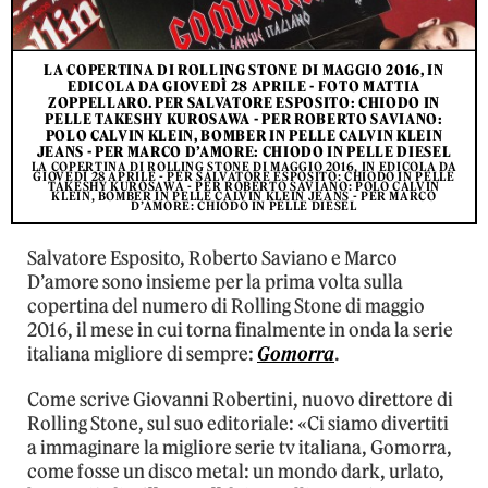
LA COPERTINA DI ROLLING STONE DI MAGGIO 2016, IN
EDICOLA DA GIOVEDÌ 28 APRILE - FOTO MATTIA
ZOPPELLARO. PER SALVATORE ESPOSITO: CHIODO IN
PELLE TAKESHY KUROSAWA - PER ROBERTO SAVIANO:
POLO CALVIN KLEIN, BOMBER IN PELLE CALVIN KLEIN
JEANS - PER MARCO D’AMORE: CHIODO IN PELLE DIESEL
LA COPERTINA DI ROLLING STONE DI MAGGIO 2016, IN EDICOLA DA
GIOVEDÌ 28 APRILE - PER SALVATORE ESPOSITO: CHIODO IN PELLE
TAKESHY KUROSAWA - PER ROBERTO SAVIANO: POLO CALVIN
KLEIN, BOMBER IN PELLE CALVIN KLEIN JEANS - PER MARCO
D’AMORE: CHIODO IN PELLE DIESEL
Salvatore Esposito, Roberto Saviano e Marco
D’amore sono insieme per la prima volta sulla
copertina del numero di Rolling Stone di maggio
2016, il mese in cui torna finalmente in onda la serie
italiana migliore di sempre:
Gomorra
.
Come scrive Giovanni Robertini, nuovo direttore di
Rolling Stone, sul suo editoriale: «Ci siamo divertiti
a immaginare la migliore serie tv italiana, Gomorra,
come fosse un disco metal: un mondo dark, urlato,