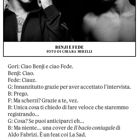
BENJI E FEDE
FOTO DI CHIARA MIRELLI
Gori: Ciao Benji e ciao Fede.
Benji: Ciao.
Fede: Ciauz.
G: Innanzitutto grazie per aver accettato l’intervista.
B: Prego.
F: Ma scherzi? Grazie a te, vez.
B: Unica cosa ti chiedo di fare veloce che staremmo
registrando…
G: Cosa? Se puoi anticiparci eh…
B: Ma niente… una cover de
Il bacio coniugale
di
Aldo Fabrizi. È un feat coi La Sad.