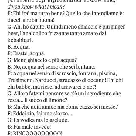
per un altro degli ingredienti del Moscow Mule,
d’you know what I mean
?
F: Ehi fra’ ma tutto bene? Quello che intendiamo è:
dacci la roba buona!
G: Ah, ho capito. Quindi meno ghiaccio e più ginger
beer, l’analcolico frizzante tanto amato dai
kebabbari.
B: Acqua.
F: Esatto, acqua.
G: Meno ghiaccio e più acqua?
B: No, acqua nel senso che sei lontano.
F: Acqua nel senso di scroscio, fontana, piscina,
Trasimeno, Narducci, stracazzo di oceano! Ehi ehi
ehi babbo, ma riesci ad arrivarci o no?!
G: Allora fatemi pensare se c’è un ingrediente che
resta… il succo di limone?
B: Ma che noia amico ma come cazzo sei messo?
F: Eddai zio, fai uno sforzo…
G: La vodka ma lo escludo.
B: Fai male invece!
F: BINGOOOOOOOOO!