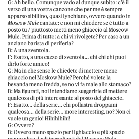
G: Ah bello. Comunque vado al dunque subito: c’è il
verso di una vostra canzone che per me è sempre
apparso sibillino, quasi lynchiano, ovvero quando in
Moscow Mule
cantate: e non mi chiedere se è tutto a
posto tu / piuttosto metti meno ghiaccio al Moscow
Mule. Prima di tutto: a chi vi rivolgete? Per caso a un
anziano barista di periferia?
B: A una sventola.
F: Esatto, a una cazzo di sventola… ehi ehi ehi puoi
dirlo forte amico!
G: Ma in che senso le chiedete di mettere meno
ghiaccio nel Moskow Mule? Perché volete la
bevanda meno fredda, se no vi fa male allo stomaco?
B: Ma figurati, noi intendiamo suggerirle di mettere
qualcosa di più interessante al posto del ghiaccio.
F: Esatto… della serie… ehi pollastra droppami
qualcosa… della serie… more interesting, no? Non ci
vuole un genio! Hihihihihi!
G: Ovvero?
B: Ovvero meno spazio per il ghiaccio e più spazio