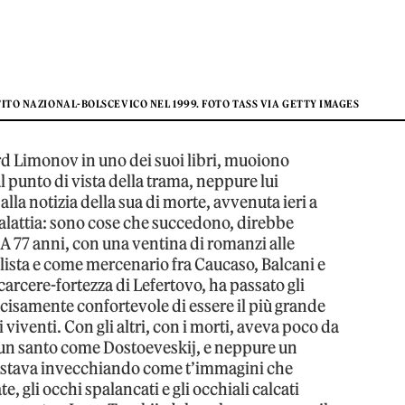
TO NAZIONAL-BOLSCEVICO NEL 1999. FOTO TASS VIA GETTY IMAGES
rd Limonov in uno dei suoi libri, muoiono
l punto di vista della trama, neppure lui
a notizia della sua di morte, avvenuta ieri a
lattia: sono cose che succedono, direbbe
 A 77 anni, con una ventina di romanzi alle
alista e come mercenario fra Caucaso, Balcani e
carcere-fortezza di Lefertovo, ha passato gli
cisamente confortevole di essere il più grande
i viventi. Con gli altri, con i morti, aveva poco da
o un santo come Dostoeveskij, e neppure un
 stava invecchiando come t’immagini che
, gli occhi spalancati e gli occhiali calcati