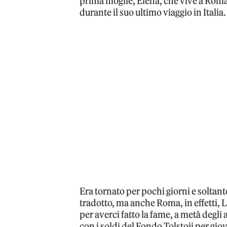
prima moglie, Elena, che vive a Roma,
durante il suo ultimo viaggio in Italia.
Era tornato per pochi giorni e soltan
tradotto, ma anche Roma, in effetti, L
per averci fatto la fame, a metà degli
con i soldi del Fondo Tolstoij per giov