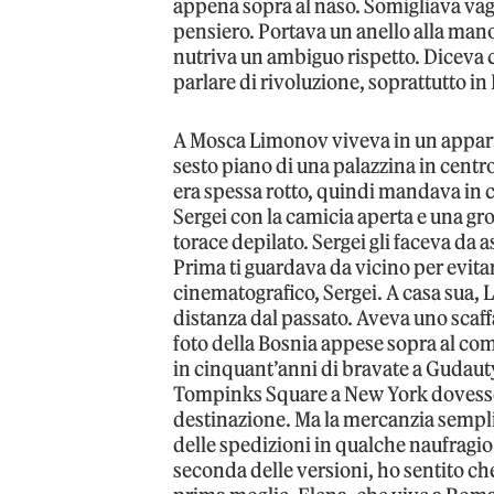
appena sopra al naso. Somigliava vag
pensiero. Portava un anello alla mano s
nutriva un ambiguo rispetto. Diceva
parlare di rivoluzione, soprattutto in 
A Mosca Limonov viveva in un apparta
sesto piano di una palazzina in centro,
era spessa rotto, quindi mandava in c
Sergei con la camicia aperta e una gr
torace depilato. Sergei gli faceva da a
Prima ti guardava da vicino per evitare
cinematografico, Sergei. A casa sua, 
distanza dal passato. Aveva uno scaffale
foto della Bosnia appese sopra al co
in cinquant’anni di bravate a Gudauty
Tompinks Square a New York dovesse 
destinazione. Ma la mercanzia sempli
delle spedizioni in qualche naufragio 
seconda delle versioni, ho sentito che