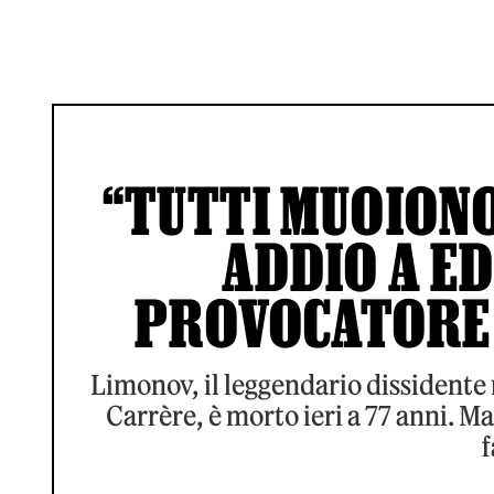
“TUTTI MUOIONO
ADDIO A E
PROVOCATORE 
Limonov, il leggendario dissident
Carrère, è morto ieri a 77 anni. M
f