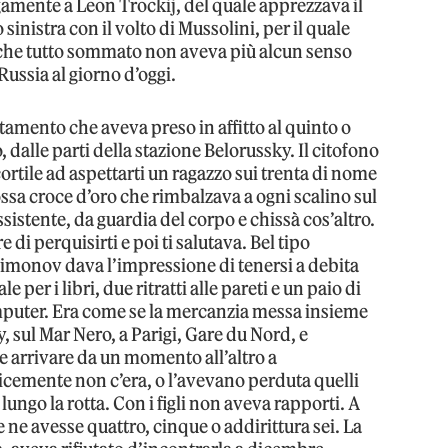
amente a Leon Trockij, del quale apprezzava il
inistra con il volto di Mussolini, per il quale
 che tutto sommato non aveva più alcun senso
Russia al giorno d’oggi.
mento che aveva preso in affitto al quinto o
 dalle parti della stazione Belorussky. Il citofono
ortile ad aspettarti un ragazzo sui trenta di nome
ossa croce d’oro che rimbalzava a ogni scalino sul
ssistente, da guardia del corpo e chissà cos’altro.
 di perquisirti e poi ti salutava. Bel tipo
Limonov dava l’impressione di tenersi a debita
 per i libri, due ritratti alle pareti e un paio di
mputer. Era come se la mercanzia messa insieme
, sul Mar Nero, a Parigi, Gare du Nord, e
arrivare da un momento all’altro a
cemente non c’era, o l’avevano perduta quelli
lungo la rotta. Con i figli non aveva rapporti. A
 ne avesse quattro, cinque o addirittura sei. La