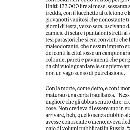
Uniti: 122.000 lire al mese, sessanta
fredda, con il lucchetto al telefono e
giovanotti vanitosi che nonostante tu
giorni di festa, verso sera, uscivano d
camicie di seta e i pantaloni stretti 
tesi parastoriche si era convinto che
maleodorante, che nessun impero era m
dei conti la città fosse un campionario 
colonne, pareti e pavimenti che per 
da chi vuole guardare le sue pietre a
non un vago senso di putrefazione.
Con la morte, come detto, e con i mo
maturato una certa fratellanza. “Ness
migliore che gli abbia sentito dire: 
cose. Non credeva di essere uno in gra
arrivare, beh, quello senza dubbio a
avesse conosciute o meno, aveva dedi
paio di volumi pubblicati in Russia. “