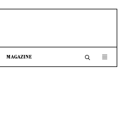
MAGAZINE
SHARE
SHARE