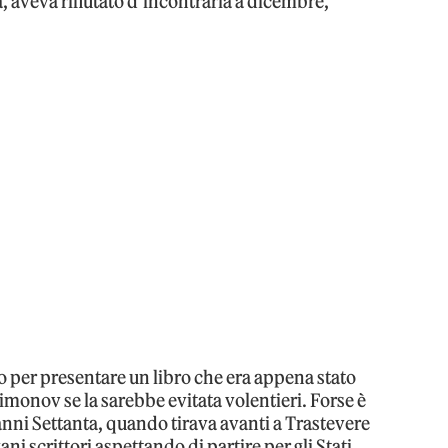
 aveva rifiutato d’incontrarla a dicembre,
to per presentare un libro che era appena stato
imonov se la sarebbe evitata volentieri. Forse è
 anni Settanta, quando tirava avanti a Trastevere
ani scrittori aspettando di partire per gli Stati