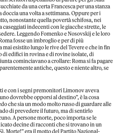
 succhiate da una certa Francesca per una stanza
 la doccia una volta a settimana. Oppure per i
tto, nonostante quella povertà schifosa, nei
a caseggiati indecenti con le giacche strette, le
al sedere. Leggendo Fomenko e Nosovskij e le loro
 Roma fosse un imbroglio e per di più
ai esistito lungo le rive del Tevere e che in fin
di edifici in rovina e di rovine isolate, di
giunta cominciavano a crollare: Roma si fa pagare
pparentemente antiche, questo e niente altro, se
rti e con i segni premonitori Limonov aveva
uno dovrebbe opporsi al destino”, è la cosa
credo che sia un modo molto russo di guardare alle
do di prevedere il futuro, ma di sentirlo
lcuno. A persone morte, poco importa se le
cato decine di racconti che si trovano in un
Sì, Morte!” era il motto del Partito Nazional-