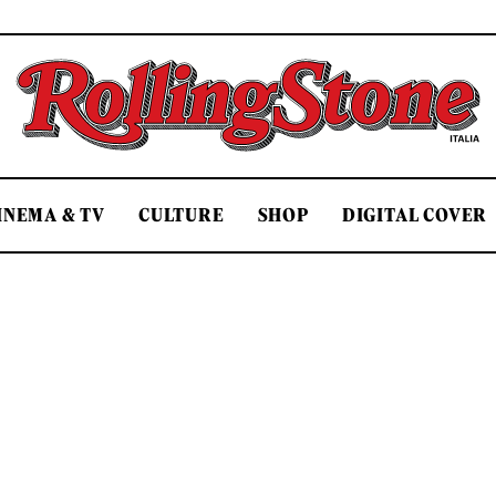
Rolling Stone Italia
INEMA & TV
CULTURE
SHOP
DIGITAL COVER