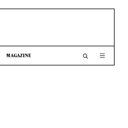
MAGAZINE
SHARE
SHARE