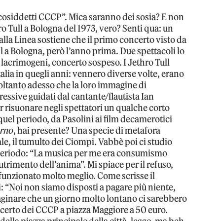
“cosiddetti CCCP”. Mica saranno dei sosia? E non
hro Tull a Bologna del 1973, vero? Senti qua: un
alla Linea sostiene che il primo concerto visto da
ll a Bologna, però l’anno prima. Due spettacoli lo
 lacrimogeni, concerto sospeso. I Jethro Tull
alia in quegli anni: vennero diverse volte, erano
ltanto adesso che la loro immagine di
ssive guidati dal cantante/flautista Ian
r risuonare negli spettatori un qualche corto
uel periodo, da Pasolini ai film decamerotici
erno
, hai presente? Una specie di metafora
le, il tumulto dei Ciompi. Vabbè poi ci studio
 periodo: “La musica per me era consumismo
rimento dell’anima”. Mi spiace per il refuso,
nzionato molto meglio. Come scrisse il
i: “Noi non siamo disposti a pagare più niente,
ginare che un giorno molto lontano ci sarebbero
oncerto dei CCCP a piazza Maggiore a 50 euro.