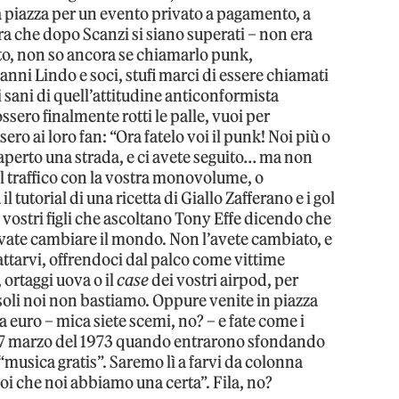
a piazza per un evento privato a pagamento, a
ra che dopo Scanzi si siano superati – non era
etto, non so ancora se chiamarlo punk,
anni Lindo e soci, stufi marci di essere chiamati
 sani di quell’attitudine anticonformista
ssero finalmente rotti le palle, vuoi per
ero ai loro fan: “Ora fatelo voi il punk! Noi più o
erto una strada, e ci avete seguito… ma non
l traffico con la vostra monovolume, o
il tutorial di una ricetta di Giallo Zafferano e i gol
i vostri figli che ascoltano Tony Effe dicendo che
evate cambiare il mondo. Non l’avete cambiato, e
attarvi, offrendoci dal palco come vittime
 ortaggi uova o il
case
dei vostri airpod, per
oli noi non bastiamo. Oppure venite in piazza
 euro – mica siete scemi, no? – e fate come i
 17 marzo del 1973 quando entrarono sfondando
 “musica gratis”. Saremo lì a farvi da colonna
i che noi abbiamo una certa”. Fila, no?