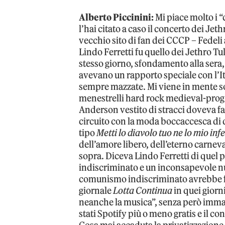
Alberto Piccinini:
Mi piace molto i 
l’hai citato a caso il concerto dei Jet
vecchio sito di fan dei CCCP – Fedeli 
Lindo Ferretti fu quello dei Jethro Tu
stesso giorno, sfondamento alla sera,
avevano un rapporto speciale con l’It
sempre mazzate. Mi viene in mente so
menestrelli hard rock medieval-progre
Anderson vestito di stracci doveva fa
circuito con la moda boccaccesca di q
tipo
Metti lo diavolo tuo ne lo mio inf
dell’amore libero, dell’eterno carneva
sopra. Diceva Lindo Ferretti di quel
indiscriminato e un inconsapevole nut
comunismo indiscriminato avrebbe fu
giornale
Lotta Continua
in quei giorn
neanche la musica”, senza però imma
stati Spotify più o meno gratis e il c