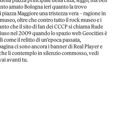
ella piazza principale della città, leggo, ma beh
tanto amato Bologna ieri quanto la trovo
i piazza Maggiore una tristezza vera – ragione in
à museo, oltre che contro tutto il rock museo e i
nto che il sito di fan dei CCCP si chiama Rude
chiuso nel 2009 quando lo spazio web Geocities è
 come il relitto di un’epoca passata,
agina ci sono ancora i banner di Real Player e
che li contemplo in silenzio commosso, vedi
vai avanti tu.