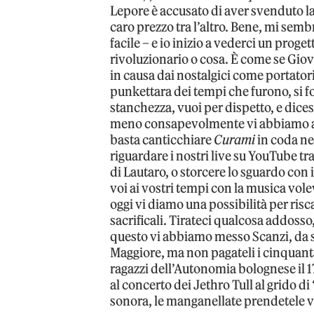
Lepore è accusato di aver svenduto l
caro prezzo tra l’altro. Bene, mi semb
facile – e io inizio a vederci un prog
rivoluzionario o cosa. È come se Giov
in causa dai nostalgici come portatori
punkettara dei tempi che furono, si fo
stanchezza, vuoi per dispetto, e dicess
meno consapevolmente vi abbiamo ap
basta canticchiare
Curami
in coda ne
riguardare i nostri live su YouTube tra 
di Lautaro, o storcere lo sguardo con 
voi ai vostri tempi con la musica vol
oggi vi diamo una possibilità per risc
sacrificali. Tirateci qualcosa addosso,
questo vi abbiamo messo Scanzi, da s
Maggiore, ma non pagateli i cinquanta
ragazzi dell’Autonomia bolognese il
al concerto dei Jethro Tull al grido di
sonora, le manganellate prendetele vo