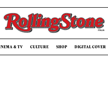
Rolling Stone Italia
INEMA & TV
CULTURE
SHOP
DIGITAL COVER