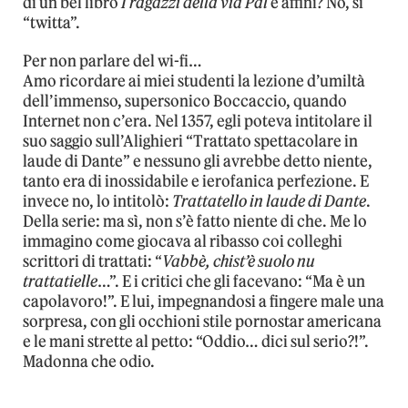
di un bel libro
I ragazzi della via Pál
e affini? No, si
“twitta”.
Per non parlare del wi-fi…
Amo ricordare ai miei studenti la lezione d’umiltà
dell’immenso, supersonico Boccaccio, quando
Internet non c’era. Nel 1357, egli poteva intitolare il
suo saggio sull’Alighieri “Trattato spettacolare in
laude di Dante” e nessuno gli avrebbe detto niente,
tanto era di inossidabile e ierofanica perfezione. E
invece no, lo intitolò:
Trattatello in laude di Dante
.
Della serie: ma sì, non s’è fatto niente di che. Me lo
immagino come giocava al ribasso coi colleghi
scrittori di trattati: “
Vabbè, chist’è suolo nu
trattatielle
…”. E i critici che gli facevano: “Ma è un
capolavoro!”. E lui, impegnandosi a fingere male una
sorpresa, con gli occhioni stile pornostar americana
e le mani strette al petto: “Oddio… dici sul serio?!”.
Madonna che odio.