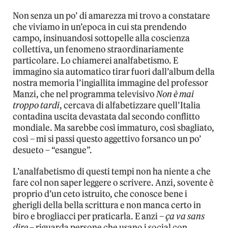
Non senza un po’ di amarezza mi trovo a constatare
che viviamo in un’epoca in cui sta prendendo
campo, insinuandosi sottopelle alla coscienza
collettiva, un fenomeno straordinariamente
particolare. Lo chiamerei analfabetismo. E
immagino sia automatico tirar fuori dall’album della
nostra memoria l’ingiallita immagine del professor
Manzi, che nel programma televisivo
Non è mai
troppo tardi
, cercava di alfabetizzare quell’Italia
contadina uscita devastata dal secondo conflitto
mondiale. Ma sarebbe così immaturo, così sbagliato,
così – mi si passi questo aggettivo forsanco un po’
desueto – “esangue”.
L’analfabetismo di questi tempi non ha niente a che
fare col non saper leggere o scrivere. Anzi, sovente è
proprio d’un ceto istruito, che conosce bene i
gherigli della bella scrittura e non manca certo in
biro e brogliacci per praticarla. E anzi –
ça va sans
dire
– riguarda persone che usano i social con