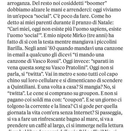
arroganza. Del resto noi cosiddetti “boomer”
dobbiamo alzare le mani e arrenderci: oggi viviamo
in un’epoca “social”. C’è poco da fare. Come ho
detto ai miei parenti durante il pranzo di Natale:
“Cari miei, oggi non esiste più l’uomo sapiens, esiste
l’uomo ‘social’”. E mio nipote Mirko (tre anni) ha
fatto di sì con la testa mentre mangiava i piccolini
Barilla. Negli anni ’80 quando mandavi una canzone
in email a qualcuno gli dicevi “ti mando una
canzone di Vasco Rossi”. Oggi invece: “sparati in
vena questa
song
su Vasco Pratolini”. Oggi non si
parla, si “twitta”. Vai in metro e sono tutti col capo
chino sul loro cellulare e si dimenticano di scendere
a Quintiliani. E una volta a casa? Si mangia? No, si
“twitta”. Le cene si comprano su groupon. E non si
pagano coi soldi ma con: “coupon”. E se un giorno ci
tolgono la corrente e la linea? Ci si gode per quella
giornata la vita com’era senza Internet? Si passeggia,
si va a fare un rinfrescante bagno al mare, si va a
prendere un caffè al largo, ci si immerge nella lettura