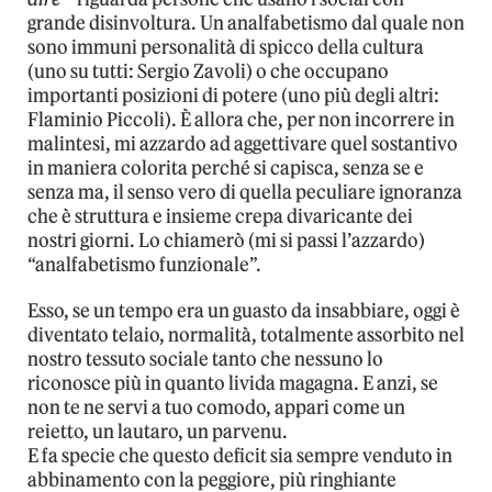
grande disinvoltura. Un analfabetismo dal quale non
sono immuni personalità di spicco della cultura
(uno su tutti: Sergio Zavoli) o che occupano
importanti posizioni di potere (uno più degli altri:
Flaminio Piccoli). È allora che, per non incorrere in
malintesi, mi azzardo ad aggettivare quel sostantivo
in maniera colorita perché si capisca, senza se e
senza ma, il senso vero di quella peculiare ignoranza
che è struttura e insieme crepa divaricante dei
nostri giorni. Lo chiamerò (mi si passi l’azzardo)
“analfabetismo funzionale”.
Esso, se un tempo era un guasto da insabbiare, oggi è
diventato telaio, normalità, totalmente assorbito nel
nostro tessuto sociale tanto che nessuno lo
riconosce più in quanto livida magagna. E anzi, se
non te ne servi a tuo comodo, appari come un
reietto, un lautaro, un parvenu.
E fa specie che questo deficit sia sempre venduto in
abbinamento con la peggiore, più ringhiante