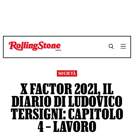
TEMPO DI LETTURA 5 MINUTI
TEMPO DI LETTURA 5 MINUTI
SHARE
SHARE
SOCIETÀ
X FACTOR 2021, IL
DIARIO DI LUDOVICO
TERSIGNI: CAPITOLO
4 – LAVORO