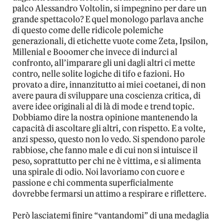
palco Alessandro Voltolin, si impegnino per dare un
grande spettacolo? E quel monologo parlava anche
di questo come delle ridicole polemiche
generazionali, di etichette vuote come Zeta, Ipsilon,
Millenial e Booomer che invece di indurci al
confronto, all’imparare gli uni dagli altri ci mette
contro, nelle solite logiche di tifo e fazioni. Ho
provato a dire, innanzitutto ai miei coetanei, di non
avere paura di sviluppare una coscienza critica, di
avere idee originali al di là di mode e trend topic.
Dobbiamo dire la nostra opinione mantenendo la
capacità di ascoltare gli altri, con rispetto. E a volte,
anzi spesso, questo non lo vedo. Si spendono parole
rabbiose, che fanno male e di cui non si intuisce il
peso, soprattutto per chi ne è vittima, e si alimenta
una spirale di odio. Noi lavoriamo con cuore e
passione e chi commenta superficialmente
dovrebbe fermarsi un attimo a respirare e riflettere.
Però lasciatemi finire “vantandomi” di una medaglia