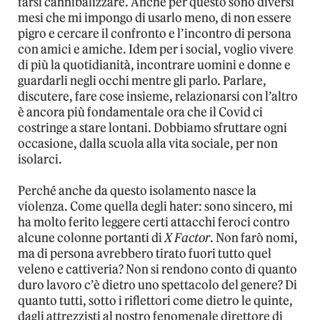
farsi cannibalizzare. Anche per questo sono diversi
mesi che mi impongo di usarlo meno, di non essere
pigro e cercare il confronto e l’incontro di persona
con amici e amiche. Idem per i social, voglio vivere
di più la quotidianità, incontrare uomini e donne e
guardarli negli occhi mentre gli parlo. Parlare,
discutere, fare cose insieme, relazionarsi con l’altro
è ancora più fondamentale ora che il Covid ci
costringe a stare lontani. Dobbiamo sfruttare ogni
occasione, dalla scuola alla vita sociale, per non
isolarci.
Perché anche da questo isolamento nasce la
violenza. Come quella degli hater: sono sincero, mi
ha molto ferito leggere certi attacchi feroci contro
alcune colonne portanti di
X Factor
. Non farò nomi,
ma di persona avrebbero tirato fuori tutto quel
veleno e cattiveria? Non si rendono conto di quanto
duro lavoro c’è dietro uno spettacolo del genere? Di
quanto tutti, sotto i riflettori come dietro le quinte,
dagli attrezzisti al nostro fenomenale direttore di