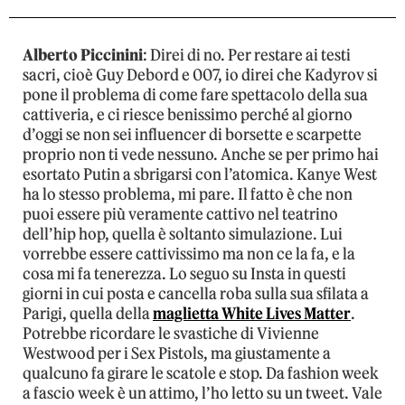
Alberto Piccinini
: Direi di no. Per restare ai testi
sacri, cioè Guy Debord e 007, io direi che Kadyrov si
pone il problema di come fare spettacolo della sua
cattiveria, e ci riesce benissimo perché al giorno
d’oggi se non sei influencer di borsette e scarpette
proprio non ti vede nessuno. Anche se per primo hai
esortato Putin a sbrigarsi con l’atomica. Kanye West
ha lo stesso problema, mi pare. Il fatto è che non
puoi essere più veramente cattivo nel teatrino
dell’hip hop, quella è soltanto simulazione. Lui
vorrebbe essere cattivissimo ma non ce la fa, e la
cosa mi fa tenerezza. Lo seguo su Insta in questi
giorni in cui posta e cancella roba sulla sua sfilata a
Parigi, quella della
maglietta White Lives Matter
.
Potrebbe ricordare le svastiche di Vivienne
Westwood per i Sex Pistols, ma giustamente a
qualcuno fa girare le scatole e stop. Da fashion week
a fascio week è un attimo, l’ho letto su un tweet. Vale