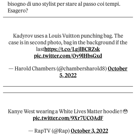
bisogno di uno stylist per stare al passo coi tempi.
Esagero?
Kadyrov uses a Louis Vuitton punching bag. The
case is in second photo, bag in the background if the
last
https://t.co/LgjlBCRZsk
pic.twitter.com/Oy9lHbsGxd
— Harold Chambers (@chambersharold8)
October
5, 2022
Kanye West wearing a White Lives Matter hoodie‼️😳
pic.twitter.com/9Xr7UCQAdF
— RapTV (@Rap)
October 3, 2022