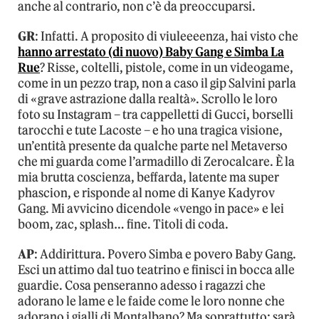
anche al contrario, non c’è da preoccuparsi.
GR
: Infatti. A proposito di viuleeeenza, hai visto che
hanno arrestato (di nuovo) Baby Gang e Simba La
Rue
? Risse, coltelli, pistole, come in un videogame,
come in un pezzo trap, non a caso il gip Salvini parla
di «grave astrazione dalla realtà». Scrollo le loro
foto su Instagram – tra cappelletti di Gucci, borselli
tarocchi e tute Lacoste – e ho una tragica visione,
un’entità presente da qualche parte nel Metaverso
che mi guarda come l’armadillo di Zerocalcare. È la
mia brutta coscienza, beffarda, latente ma super
phascion, e risponde al nome di Kanye Kadyrov
Gang. Mi avvicino dicendole «vengo in pace» e lei
boom, zac, splash… fine. Titoli di coda.
AP
: Addirittura. Povero Simba e povero Baby Gang.
Esci un attimo dal tuo teatrino e finisci in bocca alle
guardie. Cosa penseranno adesso i ragazzi che
adorano le lame e le faide come le loro nonne che
adorano i gialli di Montalbano? Ma soprattutto: sarà