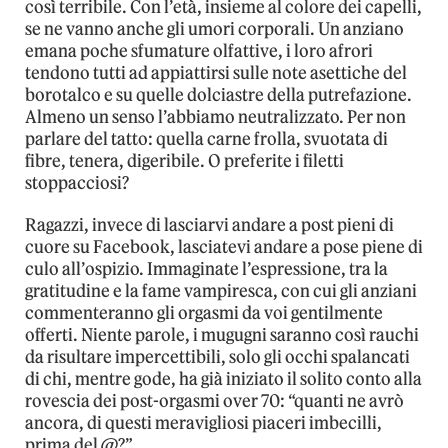
così terribile. Con l’età, insieme al colore dei capelli,
se ne vanno anche gli umori corporali. Un anziano
emana poche sfumature olfattive, i loro afrori
tendono tutti ad appiattirsi sulle note asettiche del
borotalco e su quelle dolciastre della putrefazione.
Almeno un senso l’abbiamo neutralizzato. Per non
parlare del tatto: quella carne frolla, svuotata di
fibre, tenera, digeribile. O preferite i filetti
stoppacciosi?
Ragazzi, invece di lasciarvi andare a post pieni di
cuore su Facebook, lasciatevi andare a pose piene di
culo all’ospizio. Immaginate l’espressione, tra la
gratitudine e la fame vampiresca, con cui gli anziani
commenteranno gli orgasmi da voi gentilmente
offerti. Niente parole, i mugugni saranno così rauchi
da risultare impercettibili, solo gli occhi spalancati
di chi, mentre gode, ha già iniziato il solito conto alla
rovescia dei post-orgasmi over 70: “quanti ne avrò
ancora, di questi meravigliosi piaceri imbecilli,
prima del @?”.