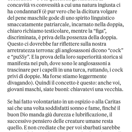
concavità vs convessità a cui una natura ingiusta ci
ha condannat¥ (è pur vero che la dicitura volgare
del pene maschile gode di uno spirito linguistico
smaccatamente patriarcale, incarnato nella doppia,
chiaro richiamo testicolare, mentre la “figa”,
discriminata, è priva della possenza della doppia.
Questo ci dovrebbe far riflettere sulla nostra
arretratezza terrona: gli anglosassoni dicono “cock”
e “puSSy”. E la prova della loro superiorità storica si
manifesta nei pub, dove sono le anglosassoni a
trascinare per i capelli in una turca, ruttando, i cock
privi di doppie. Ma forse stiamo leggermente
divagando). Quindi il concetto è questo: anche voi,
giovani maschi, siate buoni: chiavatevi una vecchia.
Se hai fatto volontariato in un ospizio o alla Caritas
sai che una volta soddisfatti sonno e fame, finché il
buon Dio manda giù durezza e lubrificazione, il
successivo pensiero delle creature umane resta
quello. E non crediate che per voi sbarbati sarebbe