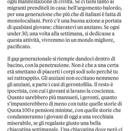
ogni manifestazione di civiltà. Se ci tieni tanto ai
migranti prenditeli in casa: bell’argomento balordo,
per una generazione che più che di italiani è fatta di
monolocaliani. Però c’è una buona azione a portata
di qualsiasi giovane: chiavatevi un anziano. Se ogni
under 30, una volta alla settimana, si dedicasse a
questa attività, vivremmo in un mondo migliore,
pacificato.
Il gap generazionale si riempie dandoci dentro di
bacino, con la penetrazione. Non è che a una certa
età smettano di piacerti i corpi sodi solo perché tu
sei rattrappito. Gli anziani non eccitano nemmeno
gli anziani, a parte i casi di gerontofilia. Il resto è
ipocrisia, con cui i giovani si lavano la coscienza.
Quanto sarebbero più mansueti, i geronti, quanto
s’impunterebbero di meno con tutte quelle storie di
Quota 100 e pensioni minime, con quelle storie che
condanneranno i giovani di oggi a una vecchiaia
miserabile, se gli regalaste giusto una bella
chiavatina settimanale. Una chiavatina dove però ci