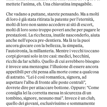
mettete l’anima, eh. Una chiavatina impagabile.
Che vadano a puttane, starete pensando. Ma a molti
di loro è già stata ritirata la patente per l’eternità,
molti di loro non sanno accedere ai siti di escort,
molti di loro sono troppo poveri anche per pagare le
prestazioni. La ricchezza, inutile nasconderlo, aiuta
anche nell’epoca pre-dentiera. Ma là te la puoi
ancora giocare con la bellezza, la simpatia,
l’autoironia, la millanteria. Mentre i vecchi toccano
corpi giovani solo in tre casi: medici, becchini,
ricchi da far schifo. Quello di cui avrebbero bisogno
è invece una menzogna: l’illusione di essere ancora
appetibili per chi pensa alla morte come a qualcosa
di astratto. “Lei è così romantica, signora, ad
aspettare l’alba di fronte alle poste centrali”,
dovrete dire per attaccare bottone. Oppure: “Come
consiglia lei la corretta messa in sicurezza di un
tombino, signore, nessuno mai”. Invece è un club,
quello dei giovani, esclusivissimo e sommamente