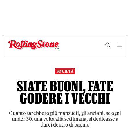
TEMPO DI LETTURA 6 MINUTI
TEMPO DI LETTURA 6 MINUTI
SHARE
SHARE
SOCIETÀ
SIATE BUONI, FATE
GODERE I VECCHI
Quanto sarebbero più mansueti, gli anziani, se ogni
under 30, una volta alla settimana, si dedicasse a
darci dentro di bacino