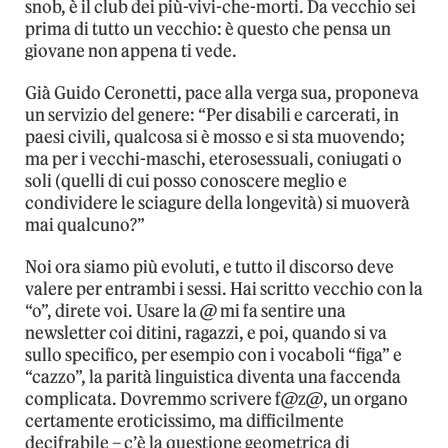
snob, è il club dei più-vivi-che-morti. Da vecchio sei
prima di tutto un vecchio: è questo che pensa un
giovane non appena ti vede.
Già Guido Ceronetti, pace alla verga sua, proponeva
un servizio del genere: “Per disabili e carcerati, in
paesi civili, qualcosa si è mosso e si sta muovendo;
ma per i vecchi-maschi, eterosessuali, coniugati o
soli (quelli di cui posso conoscere meglio e
condividere le sciagure della longevità) si muoverà
mai qualcuno?”
Noi ora siamo più evoluti, e tutto il discorso deve
valere per entrambi i sessi. Hai scritto vecchio con la
“o”, direte voi. Usare la @ mi fa sentire una
newsletter coi ditini, ragazzi, e poi, quando si va
sullo specifico, per esempio con i vocaboli “figa” e
“cazzo”, la parità linguistica diventa una faccenda
complicata. Dovremmo scrivere f@z@, un organo
certamente eroticissimo, ma difficilmente
decifrabile – c’è la questione geometrica di