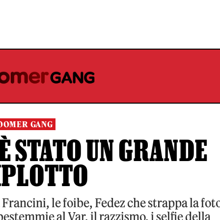
OOMER GANG
È STATO UN GRANDE
PLOTTO
 Francini, le foibe, Fedez che strappa la foto
estemmie al Var, il razzismo, i selfie della