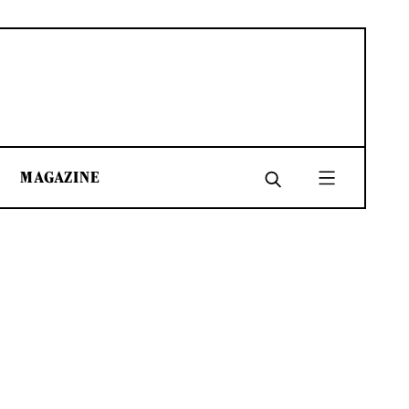
MAGAZINE
SHARE
SHARE