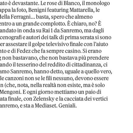
ltato è devastante. Le rose di Blanco, il monologo
appa la foto, Benigni featuring Mattarella, le
e della Ferragni… basta, spero che almeno
entro a un grande complotto. È chiaro, no? È
 è andato in onda su Rai 1 da Sanremo, ma dagli
enografi e autori dei talk di prima serata si sono
assestare il golpe televisivo finale con l’aiuto
nto e di Fedez che fa sempre casino. Si erano
ig non bastavano, che non bastava più prendere
ando il tesserino del reddito di cittadinanza, ci
amo Sanremo, hanno detto, uguale a quello vero,
e le canzoni non se le fili nessuno, devono essere
n (che, nota, nella realtà non esiste, ma è solo
 o Mengoni. E ogni giorno mettiamo un paio di
ta finale, con Zelensky e la cacciata dei vertici
Sanremo, e sta a Mediaset. Geniali.