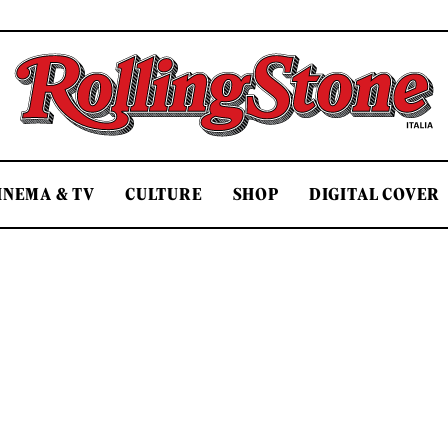
Rolling Stone Italia
INEMA & TV
CULTURE
SHOP
DIGITAL COVER