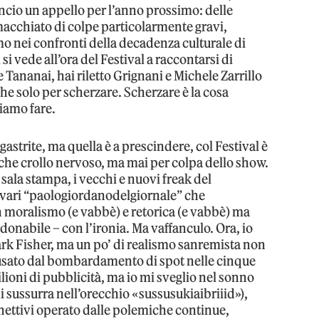
ncio un appello per l’anno prossimo: delle
macchiato di colpe particolarmente gravi,
o nei confronti della decadenza culturale di
i vede all’ora del Festival a raccontarsi di
ananai, hai riletto Grignani e Michele Zarrillo
he solo per scherzare. Scherzare è la cosa
siamo fare.
 gastrite, ma quella è a prescindere, col Festival è
he crollo nervoso, ma mai per colpa dello show.
 sala stampa, i vecchi e nuovi freak del
i vari “paologiordanodelgiornale” che
n moralismo (e vabbè) e retorica (e vabbè) ma
onabile – con l’ironia. Ma vaffanculo. Ora, io
ark Fisher, ma un po’ di realismo sanremista non
ausato dal bombardamento di spot nelle cinque
ioni di pubblicità, ma io mi sveglio nel sonno
 sussurra nell’orecchio «sussusukiaibriiid»),
nnettivi operato dalle polemiche continue,