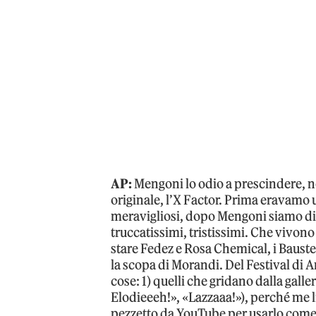
AP:
Mengoni lo odio a prescindere, no
originale, l’X Factor. Prima eravamo u
meravigliosi, dopo Mengoni siamo div
truccatissimi, tristissimi. Che vivono 
stare Fedez e Rosa Chemical, i Baustell
la scopa di Morandi. Del Festival di 
cose: 1) quelli che gridano dalla gall
Elodieeeh!», «Lazzaaa!»), perché me l
pezzetto da YouTube per usarlo come s