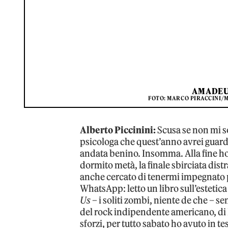
AMADEU
FOTO: MARCO PIRACCINI/
Alberto Piccinini:
Scusa se non mi s
psicologa che quest’anno avrei guard
andata benino. Insomma. Alla fine ho 
dormito metà, la finale sbirciata dis
anche cercato di tenermi impegnato pe
WhatsApp: letto un libro sull’esteti
Us
– i soliti zombi, niente de che – se
del rock indipendente americano, di 
sforzi, per tutto sabato ho avuto in tes