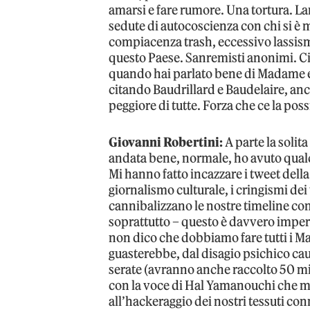
amarsi e fare rumore. Una tortura. La
sedute di autocoscienza con chi si è 
compiacenza trash, eccessivo lassism
questo Paese. Sanremisti anonimi. Ci s
quando hai parlato bene di Madame e T
citando Baudrillard e Baudelaire, anc
peggiore di tutte. Forza che ce la pos
Giovanni Robertini:
A parte la solita
andata bene, normale, ho avuto qualc
Mi hanno fatto incazzare i tweet della
giornalismo culturale, i cringismi de
cannibalizzano le nostre timeline co
soprattutto – questo è davvero imperd
non dico che dobbiamo fare tutti i M
guasterebbe, dal disagio psichico c
serate (avranno anche raccolto 50 mil
con la voce di Hal Yamanouchi che mi
all’hackeraggio dei nostri tessuti co