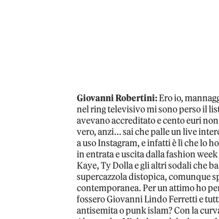
Giovanni Robertini:
Ero io, mannagg
nel ring televisivo mi sono perso il 
avevano accreditato e cento euri non 
vero, anzi… sai che palle un live in
a uso Instagram, e infatti è lì che lo h
in entrata e uscita dalla fashion week
Kaye, Ty Dolla e gli altri sodali che 
supercazzola distopica, comunque spet
contemporanea. Per un attimo ho pen
fossero Giovanni Lindo Ferretti e tu
antisemita o punk islam? Con la curva