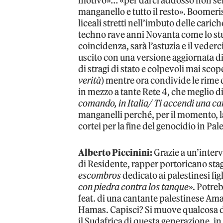
motivo»… «per darci addosso non serv
manganello e tutto il resto». Boomer
liceali stretti nell’imbuto delle carich
techno rave anni Novanta come lo stu
coincidenza, sarà l’astuzia e il vederc
uscito con una versione aggiornata d
di stragi di stato e colpevoli mai scope
verità
) mentre ora condivide le rime
in mezzo a tante Rete 4, che meglio d
comando, in Italia/ Ti accendi una ca
manganelli perché, per il momento, la
cortei per la fine del genocidio in Pa
Alberto Piccinini:
Grazie a un’inter
di Residente, rapper portoricano sta
escombros
dedicato ai palestinesi figl
con piedra contra los tanque
». Potreb
feat. di una cantante palestinese A
Hamas. Capisci? Si muove qualcosa di
il Sudafrica di questa generazione, in 