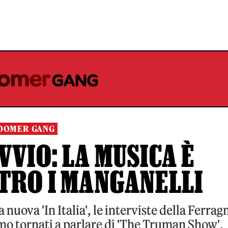
OOMER GANG
VVIO: LA MUSICA È
TRO I MANGANELLI
 nuova 'In Italia', le interviste della Ferrag
amo tornati a parlare di 'The Truman Show',