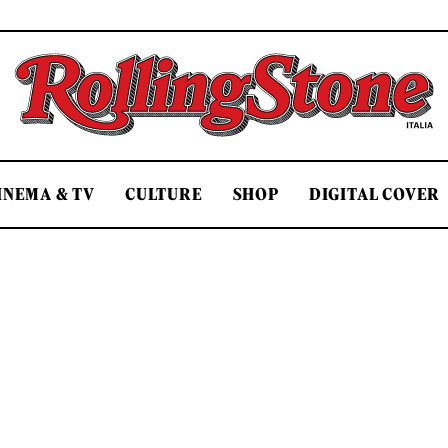
Rolling Stone Italia
INEMA & TV
CULTURE
SHOP
DIGITAL COVER