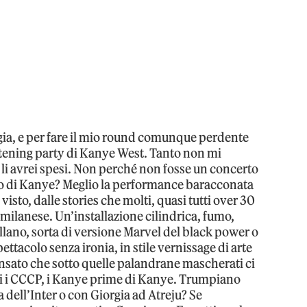
ia, e per fare il mio round comunque perdente
listening party di Kanye West. Tanto non mi
li avrei spesi. Non perché non fosse un concerto
tero di Kanye? Meglio la performance baracconata
o visto, dalle stories che molti, quasi tutti over 30
 milanese. Un’installazione cilindrica, fumo,
ballano, sorta di versione Marvel del black power o
tacolo senza ironia, in stile vernissage di arte
sato che sotto quelle palandrane mascherati ci
tti i CCCP, i Kanye prime di Kanye. Trumpiano
 dell’Inter o con Giorgia ad Atreju? Se