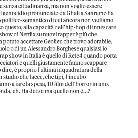
e senza cittadinanza, ma non voglio essere
 al genocidio pronunciato da Ghali a Sanremo ha
 politico-semantico di cui ancora non vediamo
tto questo, alla capacità dell’hip-hop di innescare
o show di Netflix su nuovi rapper è più che
a potuto accettare Geolier, che trovo adorabile,
uolo o di un Alessandro Borghese qualsiasi io
rap show in Italia è quello di Rete4 quando porta
pacciatori e quelli giustamente fanno scappare
dire, è proprio l’ultima inquadratura della
n studio che facce, che tipi, l’incubo
nno a fare la spesa, 10 film dell’horror in uno.
 onda, eh. Ha detto: ma quello non è…?