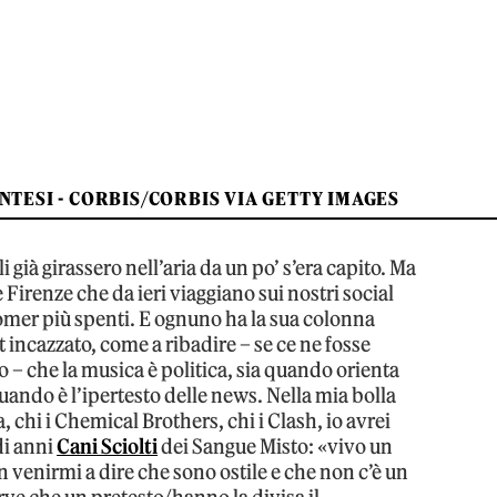
NTESI - CORBIS/CORBIS VIA GETTY IMAGES
 già girassero nell’aria da un po’ s’era capito. Ma
 e Firenze che da ieri viaggiano sui nostri social
mer più spenti. E ognuno ha la sua colonna
 incazzato, come a ribadire – se ce ne fosse
 che la musica è politica, sia quando orienta
uando è l’ipertesto delle news. Nella mia bolla
, chi i Chemical Brothers, chi i Clash, io avrei
di anni
Cani Sciolti
dei Sangue Misto: «vivo un
 venirmi a dire che sono ostile e che non c’è un