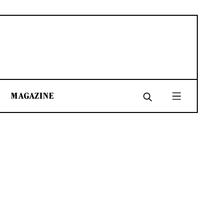
MAGAZINE
SHARE
SHARE