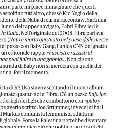
e che un pretesto/hanno la divisa il
ismi a parte mi piace immaginare che questi
e ascoltino tutt’altro, chessò Kid Yugi o della
dente della Naba di cui mi raccontavi. Sarà una
i lungo del rapper navigato, Fabri Fibra ieri è
i
In Italia
. Nell’originale del 2008 Fibra parlava
rti (
Nato e morto qua/nato nel paese delle mezze
 del pezzo con Baby Gang, l’unica CNN del ghetto
i un editoriale rappa:
«Fascisti e razzisti al
nna puoi finire in una gabbia»
. Non ci sono
 strada di Baby non si incrocia con quella dei
lestina. Per il momento.
vista di RS Usa stavo ascoltando il nuovo album
gionato quanto noi e Fibra. C’è un pezzo
Bajo los
i dei figli dei figli che combattono con «
palo y
be averlo scritto Joe Strummer, invece lui ha il
mal Murkus comunista femminista odiata da
 globale. Forse la Palestina potrebbe diventare
senso simbolico più che politico, la terra di chi