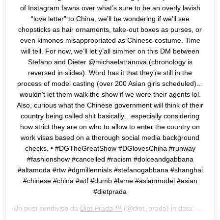
of Instagram fawns over what’s sure to be an overly lavish
“love letter” to China, we’ll be wondering if we’ll see
chopsticks as hair ornaments, take-out boxes as purses, or
even kimonos misappropriated as Chinese costume. Time
will tell. For now, we’ll let y’all simmer on this DM between
Stefano and Dieter @michaelatranova (chronology is
reversed in slides). Word has it that they’re still in the
process of model casting (over 200 Asian girls scheduled)…
wouldn’t let them walk the show if we were their agents lol.
Also, curious what the Chinese government will think of their
country being called shit basically…especially considering
how strict they are on who to allow to enter the country on
work visas based on a thorough social media background
checks. • #DGTheGreatShow #DGlovesChina #runway
#fashionshow #cancelled #racism #dolceandgabbana
#altamoda #rtw #dgmillennials #stefanogabbana #shanghai
#chinese #china #wtf #dumb #lame #asianmodel #asian
#dietprada
Un post condiviso da
Diet Prada ™
(@diet_prada) in data:
Nov 20,