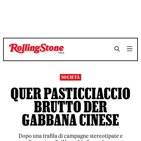
TEMPO DI LETTURA 5 MINUTI
TEMPO DI LETTURA 5 MINUTI
SHARE
SHARE
SOCIETÀ
QUER PASTICCIACCIO
BRUTTO DER
GABBANA CINESE
Dopo una trafila di campagne stereotipate e