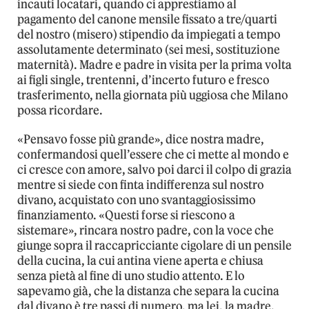
incauti locatari, quando ci apprestiamo al
pagamento del canone mensile fissato a tre/quarti
del nostro (misero) stipendio da impiegati a tempo
assolutamente determinato (sei mesi, sostituzione
maternità). Madre e padre in visita per la prima volta
ai figli single, trentenni, d’incerto futuro e fresco
trasferimento, nella giornata più uggiosa che Milano
possa ricordare.
«Pensavo fosse più grande», dice nostra madre,
confermandosi quell’essere che ci mette al mondo e
ci cresce con amore, salvo poi darci il colpo di grazia
mentre si siede con finta indifferenza sul nostro
divano, acquistato con uno svantaggiosissimo
finanziamento. «Questi forse si riescono a
sistemare», rincara nostro padre, con la voce che
giunge sopra il raccapricciante cigolare di un pensile
della cucina, la cui antina viene aperta e chiusa
senza pietà al fine di uno studio attento. E lo
sapevamo già, che la distanza che separa la cucina
dal divano è tre passi di numero, ma lei, la madre,