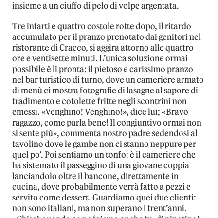
insieme a un ciuffo di pelo di volpe argentata.
Tre infarti e quattro costole rotte dopo, il ritardo
accumulato per il pranzo prenotato dai genitori nel
ristorante di Cracco, si aggira attorno alle quattro
ore e ventisette minuti. L’unica soluzione ormai
possibile è lì pronta: il pietoso e carissimo pranzo
nel bar turistico di turno, dove un cameriere armato
di menù ci mostra fotografie di lasagne al sapore di
tradimento e cotolette fritte negli scontrini non
emessi. «Venghino! Venghino!», dice lui; «Bravo
ragazzo, come parla bene! Il congiuntivo ormai non
si sente più», commenta nostro padre sedendosi al
tavolino dove le gambe non ci stanno neppure per
quel po’. Poi sentiamo un tonfo: è il cameriere che
ha sistemato il passeggino di una giovane coppia
lanciandolo oltre il bancone, direttamente in
cucina, dove probabilmente verrà fatto a pezzi e
servito come dessert. Guardiamo quei due clienti:
non sono italiani, ma non superano i trent’anni.