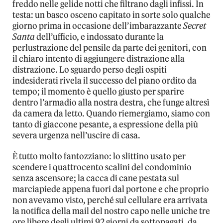
freddo nelle gelide notti che filtrano dagli infissi. In
testa: un basco osceno capitato in sorte solo qualche
giorno prima in occasione dell’imbarazzante
Secret
Santa
dell’ufficio, e indossato durante la
perlustrazione del pensile da parte dei genitori, con
il chiaro intento di aggiungere distrazione alla
distrazione. Lo sguardo perso degli ospiti
indesiderati rivela il successo del piano ordito da
tempo; il momento è quello giusto per sparire
dentro l’armadio alla nostra destra, che funge altresì
da camera da letto. Quando riemergiamo, siamo con
tanto di giaccone pesante, a espressione della più
severa urgenza nell’uscire di casa.
È tutto molto fantozziano: lo slittino usato per
scendere i quattrocento scalini del condominio
senza ascensore; la cacca di cane pestata sul
marciapiede appena fuori dal portone e che proprio
non avevamo visto, perché sul cellulare era arrivata
la notifica della mail del nostro capo nelle uniche tre
ore libere degli ultimi 92 giorni da sottopagati, da