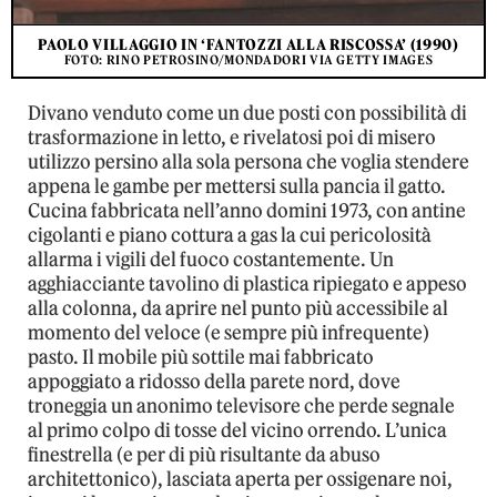
PAOLO VILLAGGIO IN ‘FANTOZZI ALLA RISCOSSA’ (1990)
FOTO: RINO PETROSINO/MONDADORI VIA GETTY IMAGES
Divano venduto come un due posti con possibilità di
trasformazione in letto, e rivelatosi poi di misero
utilizzo persino alla sola persona che voglia stendere
appena le gambe per mettersi sulla pancia il gatto.
Cucina fabbricata nell’anno domini 1973, con antine
cigolanti e piano cottura a gas la cui pericolosità
allarma i vigili del fuoco costantemente. Un
agghiacciante tavolino di plastica ripiegato e appeso
alla colonna, da aprire nel punto più accessibile al
momento del veloce (e sempre più infrequente)
pasto. Il mobile più sottile mai fabbricato
appoggiato a ridosso della parete nord, dove
troneggia un anonimo televisore che perde segnale
al primo colpo di tosse del vicino orrendo. L’unica
finestrella (e per di più risultante da abuso
architettonico), lasciata aperta per ossigenare noi,