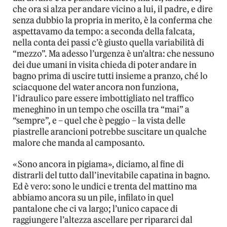
che ora si alza per andare vicino a lui, il padre, e dire
senza dubbio la propria in merito, è la conferma che
aspettavamo da tempo: a seconda della falcata,
nella conta dei passi c’è giusto quella variabilità di
“mezzo”. Ma adesso l’urgenza è un’altra: che nessuno
dei due umani in visita chieda di poter andare in
bagno prima di uscire tutti insieme a pranzo, ché lo
sciacquone del water ancora non funziona,
l’idraulico pare essere imbottigliato nel traffico
meneghino in un tempo che oscilla tra “mai” a
“sempre”, e – quel che è peggio – la vista delle
piastrelle arancioni potrebbe suscitare un qualche
malore che manda al camposanto.
«Sono ancora in pigiama», diciamo, al fine di
distrarli del tutto dall’inevitabile capatina in bagno.
Ed è vero: sono le undici e trenta del mattino ma
abbiamo ancora su un pile, infilato in quel
pantalone che ci va largo; l’unico capace di
raggiungere l’altezza ascellare per ripararci dal