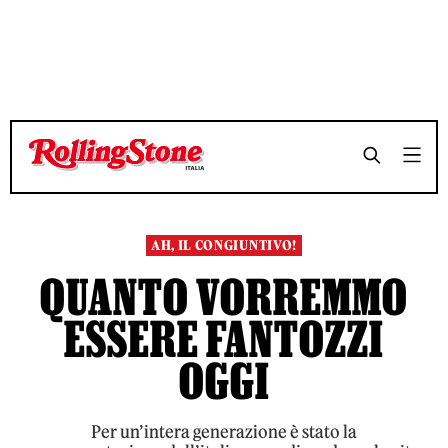
TEMPO DI LETTURA 9 MINUTI
TEMPO DI LETTURA 9 MINUTI
SHARE
SHARE
AH, IL CONGIUNTIVO!
QUANTO VORREMMO
ESSERE FANTOZZI
OGGI
Per un’intera generazione è stato la