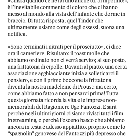
«Chissà quando ce ne fai uno anche tu, di nipotino!»,
è l’inevitabile commento di coloro che ci hanno
messo al mondo alla vista dell’infante che dorme in
braccio. Di tutta risposta, quel Tinder che
ultimamente usiamo come degli ossessi, suona una
notifica.
«Sono terminati i nitrati per il prosciutto», ci dice
ora il cameriere. Risultato: il toast molle che
abbiamo ordinato non ci verrà servito; al suo posto,
una frittatona di cipolle. Davanti al piatto, una certa
associazione agghiacciante inizia a solleticarci il
pensiero, e con il primo boccone la frittatona
diventa la nostra madeleine di Proust: ma certo,
come abbiamo fatto a non pensarci prima! Tutta
questa giornata ricorda la vita e le imprese non-
memorabili del Ragioniere Ugo Fantozzi. E sarà
perché negli ultimi giorni ci siamo rivisti tutti i film
in streaming, o perché l’osceno basco che abbiamo
ancora in testa è adesso appiattito, proprio come lo
“spagnolin” genovese del Fantozzi più depresso che