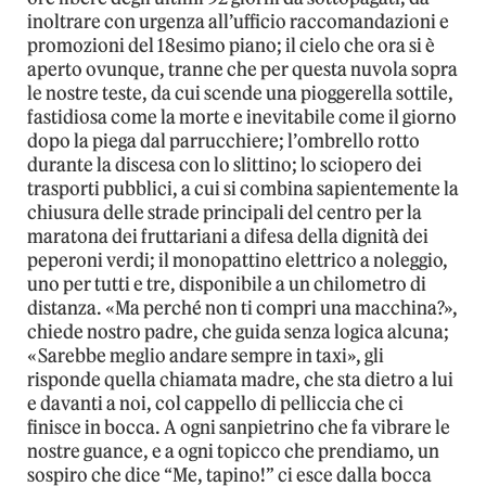
inoltrare con urgenza all’ufficio raccomandazioni e
promozioni del 18esimo piano; il cielo che ora si è
aperto ovunque, tranne che per questa nuvola sopra
le nostre teste, da cui scende una pioggerella sottile,
fastidiosa come la morte e inevitabile come il giorno
dopo la piega dal parrucchiere; l’ombrello rotto
durante la discesa con lo slittino; lo sciopero dei
trasporti pubblici, a cui si combina sapientemente la
chiusura delle strade principali del centro per la
maratona dei fruttariani a difesa della dignità dei
peperoni verdi; il monopattino elettrico a noleggio,
uno per tutti e tre, disponibile a un chilometro di
distanza. «Ma perché non ti compri una macchina?»,
chiede nostro padre, che guida senza logica alcuna;
«Sarebbe meglio andare sempre in taxi», gli
risponde quella chiamata madre, che sta dietro a lui
e davanti a noi, col cappello di pelliccia che ci
finisce in bocca. A ogni sanpietrino che fa vibrare le
nostre guance, e a ogni topicco che prendiamo, un
sospiro che dice “Me, tapino!” ci esce dalla bocca