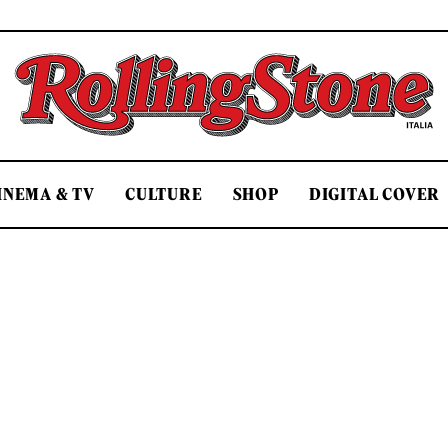
Rolling Stone Italia
INEMA & TV
CULTURE
SHOP
DIGITAL COVER