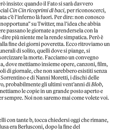
rò insisto: quando il Fato si sarà davvero
cial
Cin Cin ricoprimi di baci
, per riconoscerci,
ta c’è l’inferno là fuori. Per dire: non conosco
 inopportuna” su Twitter, ma l’idea che abbia
nere passano le giornate a prendersela con la
uò dire più niente me la rende simpatica. Però è
alla fine dei giorni poveretta. Ecco ritroviamo un
funerali di solito, quelli dove si piange, si
esorcizzare la morte. Facciamo un convegno
a, dove mettiamo insieme opere, canzoni, film,
coli di giornale, che non sarebbero esistiti senza
 Sorrentino e di Nanni Moretti, i dischi delle
o, probabilmente gli ultimi vent’anni di
Blob
,
ettiamo le copie in un grande posto aperto e
per sempre. Noi non saremo mai come volete voi.
elli con tante b, tocca chiedersi oggi che rimane,
usa era Berlusconi, dopo la fine del