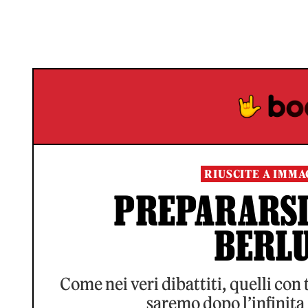
RIUSCITE A IMMA
PREPARARSI 
BERL
Come nei veri dibattiti, quelli con 
saremo dopo l’infinita