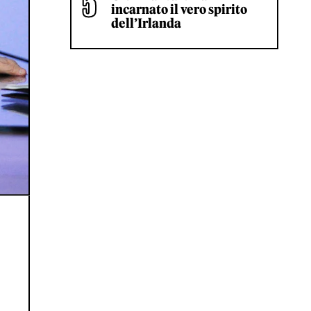
incarnato il vero spirito
dell’Irlanda