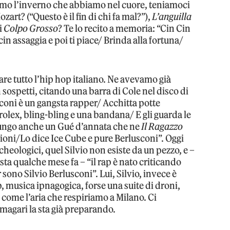
amo l’inverno che abbiamo nel cuore, teniamoci
ozart? (“Questo è il fin di chi fa mal?”),
L’anguilla
i
Colpo Grosso
? Te lo recito a memoria: “Cin Cin
in assaggia e poi ti piace/ Brinda alla fortuna/
re tutto l’hip hop italiano. Ne avevamo già
ospetti, citando una barra di Cole nel disco di
coni è un gangsta rapper/ Acchitta potte
l rolex, bling-bling e una bandana/ E gli guarda le
iungo anche un Gué d’annata che ne
Il Ragazzo
ilioni/Lo dice Ice Cube e pure Berlusconi”. Oggi
heologici, quel Silvio non esiste da un pezzo, e –
sta qualche mese fa – “il rap è nato criticando
 sono Silvio Berlusconi”. Lui, Silvio, invece è
 musica ipnagogica, forse una suite di droni,
ome l’aria che respiriamo a Milano. Ci
magari la sta già preparando.