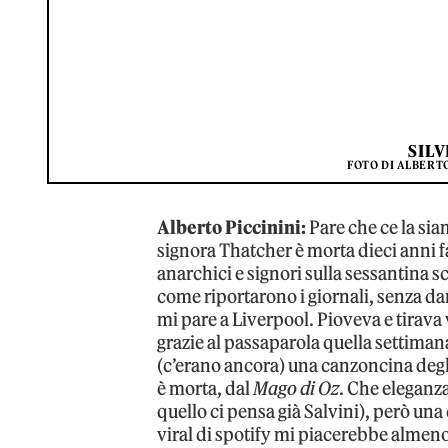
SIL
FOTO DI ALBERTO
Alberto Piccinini:
Pare che ce la si
signora Thatcher è morta dieci anni fa 
anarchici e signori sulla sessantina s
come riportarono i giornali, senza da
mi pare a Liverpool. Pioveva e tirava 
grazie al passaparola quella settimana
(c’erano ancora) una canzoncina degl
è morta, dal
Mago di Oz
. Che eleganz
quello ci pensa già Salvini), però una
viral di spotify mi piacerebbe almeno