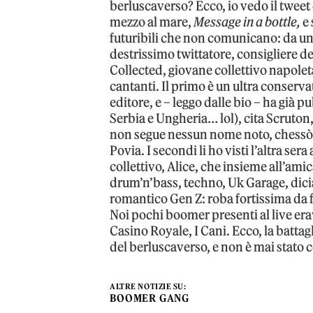
berluscaverso? Ecco, io vedo il tweet 
mezzo al mare,
Message in a bottle,
e 
futuribili che non comunicano: da un 
destrissimo twittatore, consigliere del
Collected, giovane collettivo napoleta
cantanti. Il primo è un ultra conserva
editore, e – leggo dalle bio – ha già pub
Serbia e Ungheria… lol), cita Scruton
non segue nessun nome noto, chessò 
Povia. I secondi li ho visti l’altra ser
collettivo, Alice, che insieme all’amic
drum’n’bass, techno, Uk Garage, dic
romantico Gen Z: roba fortissima da fa
Noi pochi boomer presenti al live era
Casino Royale, I Cani. Ecco, la battag
del berluscaverso, e non è mai stato co
ALTRE NOTIZIE SU:
BOOMER GANG