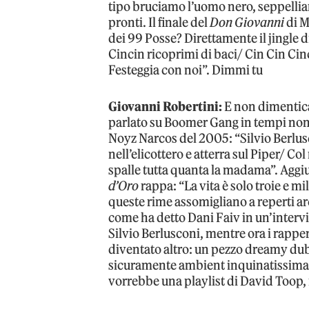
tipo bruciamo l’uomo nero, seppelli
pronti. Il finale del
Don Giovanni
di M
dei 99 Posse? Direttamente il jingle d
Cincin ricoprimi di baci/ Cin Cin Cinc
Festeggia con noi”. Dimmi tu
Giovanni Robertini:
E non dimentica
parlato su Boomer Gang in tempi non s
Noyz Narcos del 2005: “Silvio Berlus
nell’elicottero e atterra sul Piper/ Co
spalle tutta quanta la madama”. Agg
d’Oro
rappa: “La vita è solo troie e m
queste rime assomigliano a reperti arc
come ha detto Dani Faiv in un’intervi
Silvio Berlusconi, mentre ora i rapper
diventato altro: un pezzo dreamy dub,
sicuramente ambient inquinatissima c
vorrebbe una playlist di David Toop, 