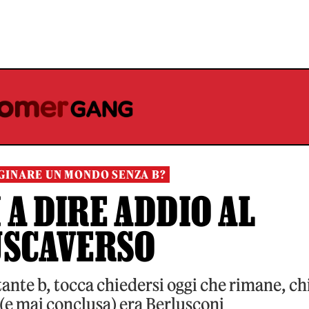
GINARE UN MONDO SENZA B?
A DIRE ADDIO AL
USCAVERSO
tante b, tocca chiedersi oggi che rimane, ch
 (e mai conclusa) era Berlusconi