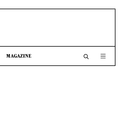
MAGAZINE
SHARE
SHARE