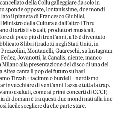
cancellato della Collu galleggiare da solo in
su sponde opposte, lontanissime, due mondi
lato il pianeta di Francesco Giubilei,
 Ministro della Cultura e dall’altro i Thru
no di artisti visuali, produttori musicali,
tore di poco più di trent’anni, a 16 è diventato
blicato 8 libri (tradotti negli Stati Uniti, in
, Prezzolini, Montanelli, Guareschi, su Instagram
Fedez, Jovanotti, la Canalis, niente, manco
a a Milano alla presentazione del disco di una del
a Altea canta il pop del futuro su basi
iamo Tirzah + facimm o burdell + nerdismo
r invecchiare di vent’anni Lazza e tutta la trap.
vamo esaltati, come ai primi concerti di CCCP,
lia di domani è tra questi due mondi nati alla fine
sì facile scegliere da che parte stare.