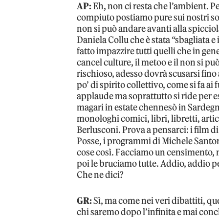
AP:
Eh, non ci resta che l’ambient. Pe
compiuto postiamo pure sui nostri so
non si può andare avanti alla spicciola
Daniela Collu che è stata “sbagliata e
fatto impazzire tutti quelli che in ge
cancel culture, il metoo e il non si p
rischioso, adesso dovrà scusarsi fino 
po’ di spirito collettivo, come si fa ai 
applaude ma soprattutto si ride per 
magari in estate chennesò in Sardegn
monologhi comici, libri, libretti, arti
Berlusconi. Prova a pensarci: i film di
Posse, i programmi di Michele Santor
cose così. Facciamo un censimento, m
poi le bruciamo tutte. Addio, addio 
Che ne dici?
GR:
Sì, ma come nei veri dibattiti, qu
chi saremo dopo l’infinita e mai concl