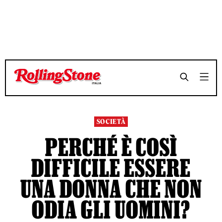
TEMPO DI LETTURA 9 MINUTI
TEMPO DI LETTURA 9 MINUTI
SHARE
SHARE
SOCIETÀ
PERCHÉ È COSÌ
DIFFICILE ESSERE
UNA DONNA CHE NON
ODIA GLI UOMINI?