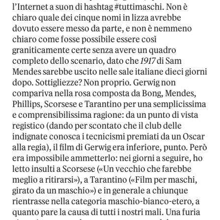
l’Internet a suon di hashtag #tuttimaschi. Non è
chiaro quale dei cinque nomi in lizza avrebbe
dovuto essere messo da parte, e non è nemmeno
chiaro come fosse possibile essere così
graniticamente certe senza avere un quadro
completo dello scenario, dato che
1917
di Sam
Mendes sarebbe uscito nelle sale italiane dieci giorni
dopo. Sottigliezze? Non proprio. Gerwig non
compariva nella rosa composta da Bong, Mendes,
Phillips, Scorsese e Tarantino per una semplicissima
e comprensibilissima ragione: da un punto di vista
registico (dando per scontato che il club delle
indignate conosca i tecnicismi premiati da un Oscar
alla regia), il film di Gerwig era inferiore, punto. Però
era impossibile ammetterlo: nei giorni a seguire, ho
letto insulti a Scorsese («Un vecchio che farebbe
meglio a ritirarsi»), a Tarantino («Film per maschi,
girato da un maschio») e in generale a chiunque
rientrasse nella categoria maschio-bianco-etero, a
quanto pare la causa di tutti i nostri mali. Una furia