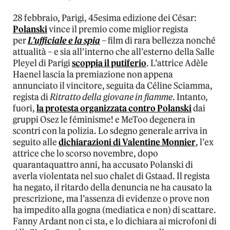
28 febbraio, Parigi, 45esima edizione dei César:
Polanski
vince il premio come miglior regista
per
L’ufficiale e la spia
– film di rara bellezza nonché
attualità – e sia all’interno che all’esterno della Salle
Pleyel di Parigi
scoppia il putiferio
. L’attrice Adèle
Haenel lascia la premiazione non appena
annunciato il vincitore, seguita da Céline Sciamma,
regista di
Ritratto della giovane in fiamme
. Intanto,
fuori,
la protesta organizzata contro Polanski
dai
gruppi Osez le féminisme! e MeToo degenera in
scontri con la polizia. Lo sdegno generale arriva in
seguito alle
dichiarazioni di Valentine Monnier
, l’ex
attrice che lo scorso novembre, dopo
quarantaquattro anni, ha accusato Polanski di
averla violentata nel suo chalet di Gstaad. Il regista
ha negato, il ritardo della denuncia ne ha causato la
prescrizione, ma l’assenza di evidenze o prove non
ha impedito alla gogna (mediatica e non) di scattare.
Fanny Ardant non ci sta, e lo dichiara ai microfoni di