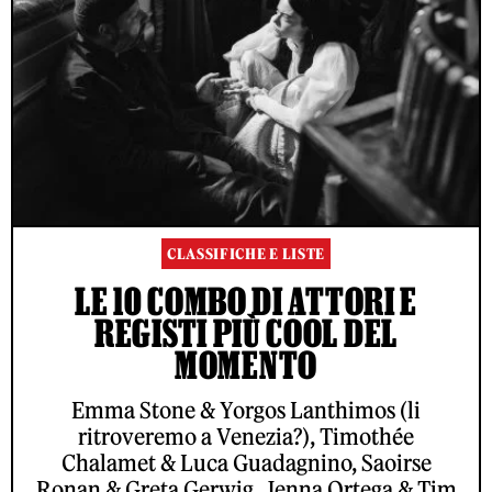
CLASSIFICHE E LISTE
LE 10 COMBO DI ATTORI E
REGISTI PIÙ COOL DEL
MOMENTO
Emma Stone & Yorgos Lanthimos (li
ritroveremo a Venezia?), Timothée
Chalamet & Luca Guadagnino, Saoirse
Ronan & Greta Gerwig, Jenna Ortega & Tim