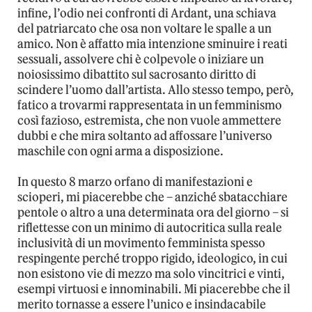
infine, l’odio nei confronti di Ardant, una schiava
del patriarcato che osa non voltare le spalle a un
amico. Non è affatto mia intenzione sminuire i reati
sessuali, assolvere chi è colpevole o iniziare un
noiosissimo dibattito sul sacrosanto diritto di
scindere l’uomo dall’artista. Allo stesso tempo, però,
fatico a trovarmi rappresentata in un femminismo
così fazioso, estremista, che non vuole ammettere
dubbi e che mira soltanto ad affossare l’universo
maschile con ogni arma a disposizione.
In questo 8 marzo orfano di manifestazioni e
scioperi, mi piacerebbe che – anziché sbatacchiare
pentole o altro a una determinata ora del giorno – si
riflettesse con un minimo di autocritica sulla reale
inclusività di un movimento femminista spesso
respingente perché troppo rigido, ideologico, in cui
non esistono vie di mezzo ma solo vincitrici e vinti,
esempi virtuosi e innominabili. Mi piacerebbe che il
merito tornasse a essere l’unico e insindacabile