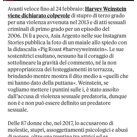
Avanti veloce fino al 24 febbraio:
Harvey Weinstein
viene dichiarato colpevole
di stupro di terzo grado
per una violenza avvenuta nel 2013 e di atti sessuali
criminali di primo grado per un episodio del
2006. Di lì a poco, Asia Argento nelle sue Instagram
Stories pubblica la foto di un maiale allo spiedo con
la didascalia «Pig Roast #harveyweinstein». Le sue
sostenitrici esultano, nessuno ha il coraggio di
sottolineare la gravità del commento, né la non
appropriatezza dei festeggiamenti in terrazza,
brindando mentre mostra il dito medio a «quelli che
mi hanno dato della puttana». Weinstein, se
vogliamo mettere i puntini sulle i, è stato assolto
dall’accusa di violenza sessuale predatoria, dunque
non è e non può essere definito un predatore
sessuale.
Delle 87 donne che, nel 2017, lo accusarono di
molestie, stupri, assoggettamenti psicologici e abusi
di potere, oltre una trentina tra attrici ed ex