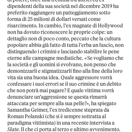
dipendenti della sua società nel dicembre 2019 ha
preferito raggiungere un patteggiamento sotto
forma di 25 milioni di dollari versati come
risarcimento. In cambio, l’ex magnate di Hollywood
non ha dovuto riconoscere le proprie colpe: un
dettaglio non di poco conto, peccato che la cultura
popolare abbia già fatto di tutta l’erba un fascio, non
distinguendo i crimini e lasciando stabilire le pene
eterne alle campagne mediatiche. «Se vogliamo che
la società e gli uomini si evolvano, non penso che
demonizzarli e stigmatizzarli fino alla fine della loro
vita sia una buona idea. Quale aggressore vorrà
confessare i suoi errori se il suo crimine è un debito
che non potrà mai pagare? E quale vittima vorrà
denunciare un’aggressione se questa rimarrà
attaccata per sempre alla sua pelle?», ha spiegato
Samantha Geimer, l’ex tredicenne stuprata da
Roman Polanski (che si è sempre sottratta al
paradigma vittimista) in una recente intervista a
Slate
. Il che ci porta al terzo e ultimo avvenimento.