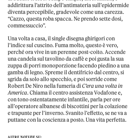
addirittura l’attrito dell’antimateria sull’epidermide
diventa percepibile, gradevole come una carezza.
“Cazzo, questa roba spacca. Ne prendo sette dosi,
commessuccio”.
Una volta a casa, il single disegna ghirigori con
l’indice sul cuscino. Fuma molto, questo è vero,
perché ora vive in un perenne post-coito. Accende
una candela sul tavolino da caffè e poi gusta la sua
zuppa di porri monoporzione facendo piedino a una
gamba di legno. Spreme il dentifricio dal centro, si
sgrida da solo allo specchio, e poi sorride come
Robert De Niro nella fumeria di
C’era una volta in
America
. Chiama il centro assistenza Vodafone e,
con tono ostentatamente infantile, parla per ore
all’operatore albanese di biscottini per la colazione
e trapunte per l’inverno. Svanito l’effetto, se ne va a
puttane con la coscienza a posto. Una vita perfetta.
ALTRE NOTIZIE SU: