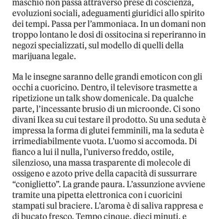
maschio non passa attraverso prese di coscienza,
evoluzioni sociali, adeguamenti giuridici allo spirito
dei tempi. Passa per l’ammoniaca. In un domani non
troppo lontano le dosi di ossitocina si reperiranno in
negozi specializzati, sul modello di quelli della
marijuana legale.
Ma le insegne saranno delle grandi emoticon con gli
occhi a cuoricino. Dentro, il televisore trasmette a
ripetizione un talk show domenicale. Da qualche
parte, l’incessante brusio di un microonde. Ci sono
divani Ikea su cui testare il prodotto. Su una seduta è
impressa la forma di glutei femminili, ma la seduta è
irrimediabilmente vuota. L’uomo si accomoda. Di
fianco a lui il nulla, l’universo freddo, ostile,
silenzioso, una massa trasparente di molecole di
ossigeno e azoto prive della capacità di sussurrare
“coniglietto”. La grande paura. L’assunzione avviene
tramite una pipetta elettronica con i cuoricini
stampati sul braciere. L’aroma è di saliva rappresa e
di bucato fresco. Tempo cinque, dieci minuti, e