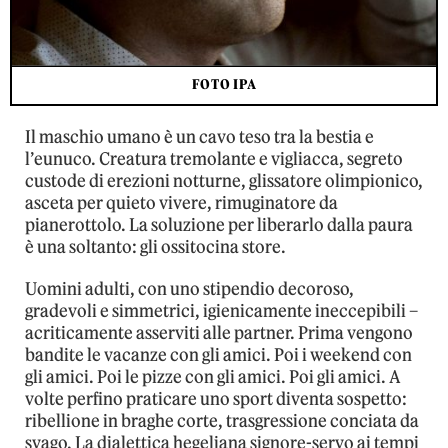
FOTO IPA
Il maschio umano è un cavo teso tra la bestia e
l’eunuco. Creatura tremolante e vigliacca, segreto
custode di erezioni notturne, glissatore olimpionico,
asceta per quieto vivere, rimuginatore da
pianerottolo. La soluzione per liberarlo dalla paura
è una soltanto: gli ossitocina store.
Uomini adulti, con uno stipendio decoroso,
gradevoli e simmetrici, igienicamente ineccepibili –
acriticamente asserviti alle partner. Prima vengono
bandite le vacanze con gli amici. Poi i weekend con
gli amici. Poi le pizze con gli amici. Poi gli amici. A
volte perfino praticare uno sport diventa sospetto:
ribellione in braghe corte, trasgressione conciata da
svago. La dialettica hegeliana signore-servo ai tempi