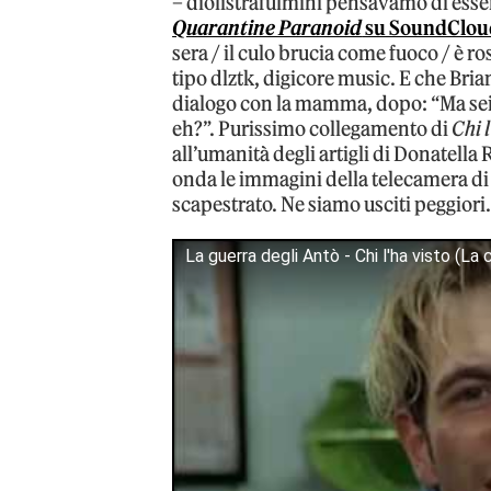
– diolistrafulmini pensavamo di esser
Quarantine Paranoid
su SoundClou
sera / il culo brucia come fuoco / è 
tipo dlztk, digicore music. E che Brian
dialogo con la mamma, dopo: “Ma sei
eh?”. Purissimo collegamento di
Chi 
all’umanità degli artigli di Donatella
onda le immagini della telecamera di s
scapestrato. Ne siamo usciti peggior
La guerra degli Antò - Chi l'ha visto (La