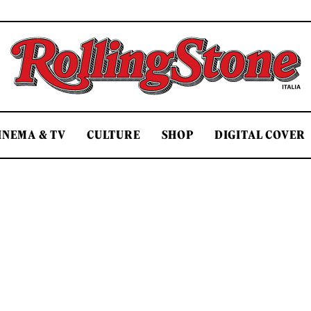
Rolling Stone Italia
INEMA & TV
CULTURE
SHOP
DIGITAL COVER