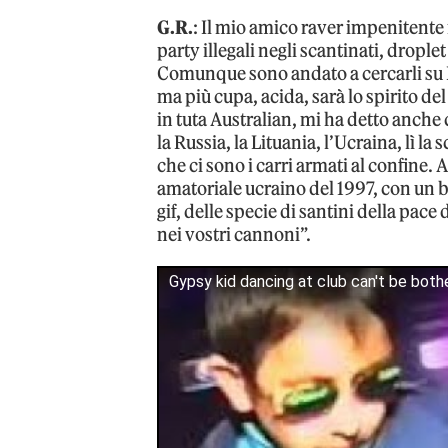
G.R.
: Il mio amico raver impenitente 
party illegali negli scantinati, dropl
Comunque sono andato a cercarli su 
ma più cupa, acida, sarà lo spirito d
in tuta Australian, mi ha detto anche
la Russia, la Lituania, l’Ucraina, lì 
che ci sono i carri armati al confine. 
amatoriale ucraino del 1997, con un b
gif, delle specie di santini della pac
nei vostri cannoni”.
Gypsy kid dancing at club can't be both