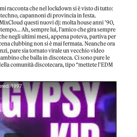
mi racconta che nel lockdown si è visto di tutto:
et techno, capannoni di provincia in festa.
MixCloud questi nuovi dj: molta house anni ’90,
el tempo… Ah, sempre lui, l’amico che gira sempre
 che negli ultimi mesi, appena poteva, partiva per
la scena clubbing non si è mai fermata. Neanche ora
Anzi, pare sia tornato virale un vecchio video
ambino che balla in discoteca. Ci sono pure le
e della comunità discotecara, tipo “mettete l’EDM
ered. 1997.