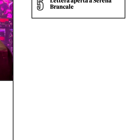
Lettera aperta a Serena
Brancale