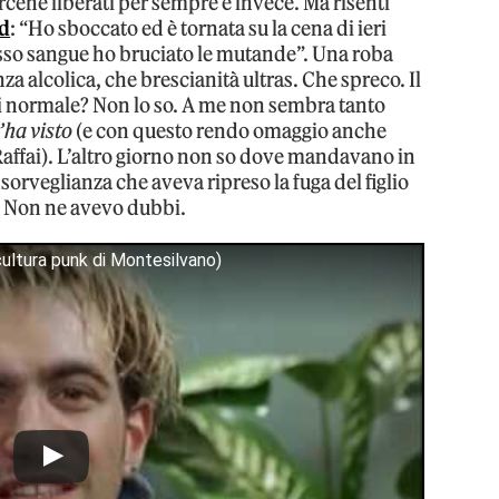
cene liberati per sempre e invece. Ma risenti
d
: “Ho sboccato ed è tornata su la cena di ieri
rosso sangue ho bruciato le mutande”. Una roba
za alcolica, che brescianità ultras. Che spreco. Il
 normale? Non lo so. A me non sembra tanto
l’ha visto
(e con questo rendo omaggio anche
 Raffai). L’altro giorno non so dove mandavano in
orveglianza che aveva ripreso la fuga del figlio
i. Non ne avevo dubbi.
 cultura punk di Montesilvano)