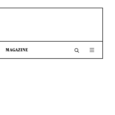
MAGAZINE
SHARE
SHARE