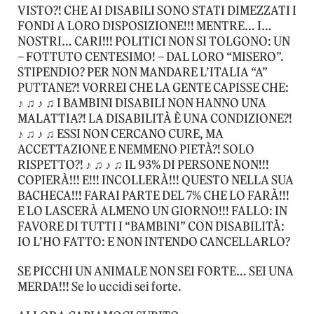
VISTO?! CHE AI DISABILI SONO STATI DIMEZZATI I
FONDI A LORO DISPOSIZIONE!!! MENTRE… I…
NOSTRI… CARI!!! POLITICI NON SI TOLGONO: UN
– FOTTUTO CENTESIMO! – DAL LORO “MISERO”.
STIPENDIO? PER NON MANDARE L’ITALIA “A”
PUTTANE?! VORREI CHE LA GENTE CAPISSE CHE:
♪ ♫ ♪ ♫ I BAMBINI DISABILI NON HANNO UNA
MALATTIA?! LA DISABILITÀ È UNA CONDIZIONE?!
♪ ♫ ♪ ♫ ESSI NON CERCANO CURE, MA
ACCETTAZIONE E NEMMENO PIETÀ?! SOLO
RISPETTO?! ♪ ♫ ♪ ♫ IL 93% DI PERSONE NON!!!
COPIERÀ!!! E!!! INCOLLERÀ!!! QUESTO NELLA SUA
BACHECA!!! FARAI PARTE DEL 7% CHE LO FARÀ!!!
E LO LASCERÀ ALMENO UN GIORNO!!! FALLO: IN
FAVORE DI TUTTI I “BAMBINI” CON DISABILITÀ:
IO L’HO FATTO: E NON INTENDO CANCELLARLO?
SE PICCHI UN ANIMALE NON SEI FORTE… SEI UNA
MERDA!!! Se lo uccidi sei forte.