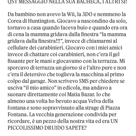
QST MESSAGGIO NELLA SUA BACHECA, I ALTRI SI!
Da bambino non avevo la Wii, la 3DO e nemmeno la
Corea di Huntington. Giocavo a nascondino da solo,
tornavo a casa quando faceva buio e quando era ora
di cena la mamma gridava dalla finestra “la mamma
gridava dalla finestra!!!”, invece di chiamarmi al
cellulare dei carabinieri. Giocavo con i miei amici
invece di chattare coi carabinieri, non c’era il gel
fissante per le mani e giocavamo con la terrazza. Mi
sporcavo di terrazza un giorno sì e l’altro pure e non
c’era il detersivo che toglieva la macchina al primo
colpo dal garage. Non scrivevo SMS per chiedere se
usciva “il mio amico” in edicola, ma andavo a
suonare direttamente coi Matia Bazar. Io che
almeno una volta ho bevuto acqua Velva della
fontana e sono sopravvissuto alla strage di Piazza
Fontana. La vecchia generazione condivida per
ricordare, è un pezzo della nostra vita ed era UN
PICCOLISSIMO DRUIDO SAPETE?