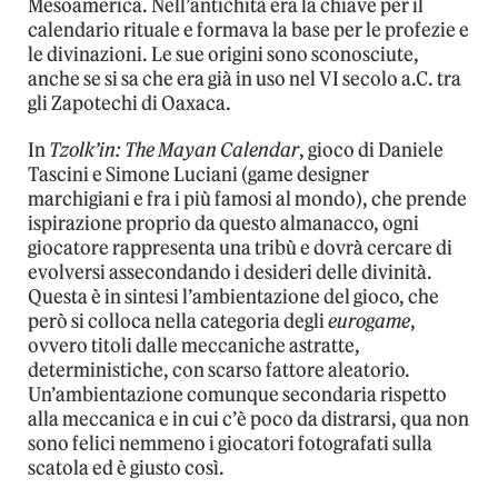
Mesoamerica. Nell’antichità era la chiave per il
calendario rituale e formava la base per le profezie e
le divinazioni. Le sue origini sono sconosciute,
anche se si sa che era già in uso nel VI secolo a.C. tra
gli Zapotechi di Oaxaca.
In
Tzolk’in: The Mayan Calendar
, gioco di Daniele
Tascini e Simone Luciani (game designer
marchigiani e fra i più famosi al mondo), che prende
ispirazione proprio da questo almanacco, ogni
giocatore rappresenta una tribù e dovrà cercare di
evolversi assecondando i desideri delle divinità.
Questa è in sintesi l’ambientazione del gioco, che
però si colloca nella categoria degli
eurogame
,
ovvero titoli dalle meccaniche astratte,
deterministiche, con scarso fattore aleatorio.
Un’ambientazione comunque secondaria rispetto
alla meccanica e in cui c’è poco da distrarsi, qua non
sono felici nemmeno i giocatori fotografati sulla
scatola ed è giusto così.