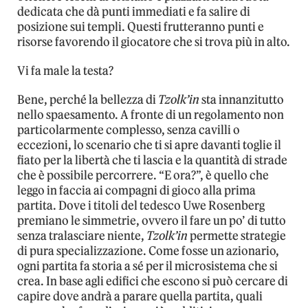
dedicata che dà punti immediati e fa salire di
posizione sui templi. Questi frutteranno punti e
risorse favorendo il giocatore che si trova più in alto.
Vi fa male la testa?
Bene, perché la bellezza di
Tzolk’in
sta innanzitutto
nello spaesamento. A fronte di un regolamento non
particolarmente complesso, senza cavilli o
eccezioni, lo scenario che ti si apre davanti toglie il
fiato per la libertà che ti lascia e la quantità di strade
che è possibile percorrere. “E ora?”, è quello che
leggo in faccia ai compagni di gioco alla prima
partita. Dove i titoli del tedesco Uwe Rosenberg
premiano le simmetrie, ovvero il fare un po’ di tutto
senza tralasciare niente,
Tzolk’in
permette strategie
di pura specializzazione. Come fosse un azionario,
ogni partita fa storia a sé per il microsistema che si
crea. In base agli edifici che escono si può cercare di
capire dove andrà a parare quella partita, quali