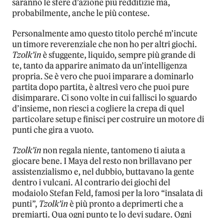
saranno le sfere d’azione più redditizie ma,
probabilmente, anche le più contese.
Personalmente amo questo titolo perché m’incute
un timore reverenziale che non ho per altri giochi.
Tzolk’in
è sfuggente, liquido, sempre più grande di
te, tanto da apparire animato da un’intelligenza
propria. Se è vero che puoi imparare a dominarlo
partita dopo partita, è altresì vero che puoi pure
disimparare. Ci sono volte in cui fallisci lo sguardo
d’insieme, non riesci a cogliere la crepa di quel
particolare setup e finisci per costruire un motore di
punti che gira a vuoto.
Tzolk’in
non regala niente, tantomeno ti aiuta a
giocare bene. I Maya del resto non brillavano per
assistenzialismo e, nel dubbio, buttavano la gente
dentro i vulcani. Al contrario dei giochi del
modaiolo Stefan Feld, famosi per la loro “insalata di
punti”,
Tzolk’in
è più pronto a deprimerti che a
premiarti. Qua ogni punto te lo devi sudare. Ogni