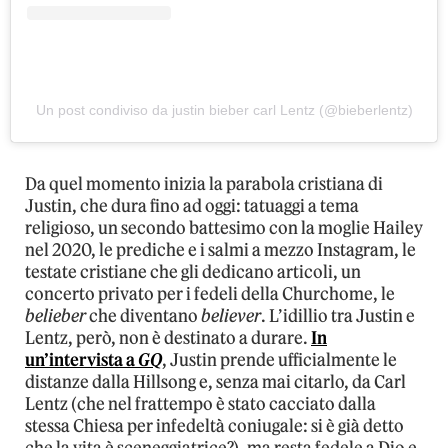
Un post condiviso da justin bieber carl Lentz (@bieberlentz)
Da quel momento inizia la parabola cristiana di
Justin, che dura fino ad oggi: tatuaggi a tema
religioso, un secondo battesimo con la moglie Hailey
nel 2020, le prediche e i salmi a mezzo Instagram, le
testate cristiane che gli dedicano articoli, un
concerto privato per i fedeli della Churchome, le
belieber
che diventano
believer
. L’idillio tra Justin e
Lentz, però, non è destinato a durare.
In
un’intervista a
GQ
, Justin prende ufficialmente le
distanze dalla Hillsong e, senza mai citarlo, da Carl
Lentz (che nel frattempo è stato cacciato dalla
stessa Chiesa per infedeltà coniugale: si è già detto
che la vita è sceneggiatrice?), ma resta fedele a Dio e