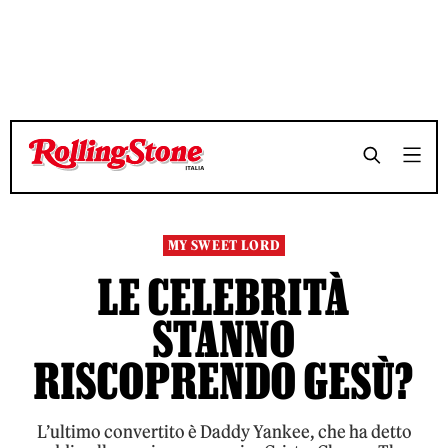
TEMPO DI LETTURA 7 MINUTI
TEMPO DI LETTURA 7 MINUTI
SHARE
SHARE
MY SWEET LORD
LE CELEBRITÀ
STANNO
RISCOPRENDO GESÙ?
L’ultimo convertito è Daddy Yankee, che ha detto