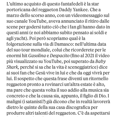
L’ultimo acquisto di questo fantafedeli è la star
portoricana del reggaeton Daddy Yankee. Che a
marzo dello scorso anno, con un videomessaggio sul
suo canale YouTube, aveva annunciato il ritiro dalle
scene per godersi tutto ciò che i fan gli hanno dato in
questi anni (e noi abbiamo subito pensato ai soldi e
agli yacht). Poi però scopriamo qual è la
folgorazione sulla via di Damasco: nell’ultima data
del suo tour mondiale, colui che ricorderete per le
enormi hit
Gasolina
e
Despacito
(fino al 2021 il video
più visualizzato su YouTube, poi superato da
Baby
Shark,
perché si sa che la vita è sceneggiatrice) dice
ai suoi fan che Gesù vive in lui e che da oggi vivrà per
lui. Il sospetto che questa frase diventi un ritornello
reggaeton pronto a rovinarci un’altra estate è alto,
ma pare che questa volta il suo addio alla musica sia
concreto e che la causa sia, appunto, il figlio di Dio. I
maligni (i satanisti?) già dicono che in realtà lavorerà
dietro le quinte della sua casa discografica per
produrre altri talenti del reggaeton. C’è da aspettarsi