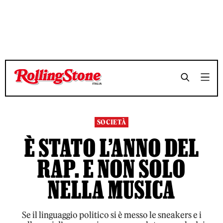
TEMPO DI LETTURA 6 MINUTI
TEMPO DI LETTURA 6 MINUTI
SHARE
SHARE
SOCIETÀ
È STATO L’ANNO DEL
RAP. E NON SOLO
NELLA MUSICA
Se il linguaggio politico si è messo le sneakers e i