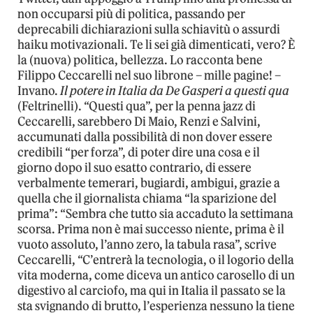
non occuparsi più di politica, passando per
deprecabili dichiarazioni sulla schiavitù o assurdi
haiku motivazionali. Te li sei già dimenticati, vero? È
la (nuova) politica, bellezza. Lo racconta bene
Filippo Ceccarelli nel suo librone – mille pagine! –
Invano.
Il potere in Italia da De Gasperi a questi qua
(Feltrinelli). “Questi qua”, per la penna jazz di
Ceccarelli, sarebbero Di Maio, Renzi e Salvini,
accumunati dalla possibilità di non dover essere
credibili “per forza”, di poter dire una cosa e il
giorno dopo il suo esatto contrario, di essere
verbalmente temerari, bugiardi, ambigui, grazie a
quella che il giornalista chiama “la sparizione del
prima”: “Sembra che tutto sia accaduto la settimana
scorsa. Prima non è mai successo niente, prima è il
vuoto assoluto, l’anno zero, la tabula rasa”, scrive
Ceccarelli, “C’entrerà la tecnologia, o il logorio della
vita moderna, come diceva un antico carosello di un
digestivo al carciofo, ma qui in Italia il passato se la
sta svignando di brutto, l’esperienza nessuno la tiene