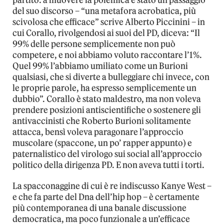
partito: a muovere la polemica è stato un passaggio
del suo discorso – “una metafora acrobatica, più
scivolosa che efficace” scrive Alberto Piccinini – in
cui Corallo, rivolgendosi ai suoi del PD, diceva: “Il
99% delle persone semplicemente non può
competere, e noi abbiamo voluto raccontare l’1%.
Quel 99% l’abbiamo umiliato come un Burioni
qualsiasi, che si diverte a bulleggiare chi invece, con
le proprie parole, ha espresso semplicemente un
dubbio”. Corallo è stato maldestro, ma non voleva
prendere posizioni antiscientifiche o sostenere gli
antivaccinisti che Roberto Burioni solitamente
attacca, bensì voleva paragonare l’approccio
muscolare (spaccone, un po’ rapper appunto) e
paternalistico del virologo sui social all’approccio
politico della dirigenza PD. E non aveva tutti i torti.
La spacconaggine di cui è re indiscusso Kanye West –
e che fa parte del Dna dell’hip hop – è certamente
più contemporanea di una banale discussione
democratica, ma poco funzionale a un’efficace