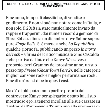
BEPPE SALA E MARRACASH ALLA MUSIC WEEK DI MILANO. FOTO DI
DARIO FACCHI.
Fine anno, tempo di classifiche, di vendite e
gradimento. E non si può non notare come in Italia, e
non solo, il 2018 sia stato musicalmente invaso da
rapper e trapperini, dai numeri record a gennaio di
Sfera Ebbasta fino a un dicembre dove Salmo supera
pure
Jingle Bells
. Si è mossa anche
La Repubblica
qualche giorno fa, pubblicando un pezzo
In morte
del rock
– a firma del critico musicale Gino Castaldo
– che partiva dal fatto che Kanye West avesse
proposto, per i Grammy del prossimo anno, un suo
pezzo rap
Freeee (Ghost Town Part 2
), nelle categorie
miglior canzone rock e miglior performance rock.
Fine di un’era, si dice in questi casi.
Ma c’è di più, potremmo partire proprio dal
controverso Kanye per spiegarlo: è stato lui, il suo
mostruoso ego, a tenerci incollati alle sue cazzate su
Twitter, dall’appoggio a Trump fino alla promessa di