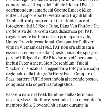
comprendeva il capo dell’ufficio Richard Pyle, i
corrispondenti americani George Esper e Mike
Putzel, il capo reporter vietnamita Huỳnh Minh
Trinh, oltre al photo editor Carl Robinson e ai
fotogiornalisti Lê Ngọc Cung, Đặng Văn Phước e Út.
L’offensiva del 1972 era stata disastrosa per l’AP,
regolarmente battuta dal suo principale rivale,
United Press International. Con quattro Pulitzer
vinti in Vietnam dal 1963, l’AP non era abituata a
essere la seconda scelta. Questo potrebbe spiegare
perché i dirigenti dell’AP inviarono più personale,
inclusi Peter Arnett, Mort Rosenblum, Yuichi
“Jackson” Ishizaki e il leggendario fotografo e capo
regionale della fotografia Horst Faas. Compito di
Faas: battere l’UPI riportandola al secondo posto e
conquistare la copertura fotografica.
Faas era nato nel 1933. Bambino della Germania
nazista, visse a Berlino e, secondo il suo racconto, fu
membro della Gioventù hitleriana durante la