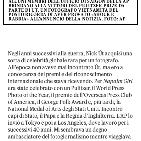
ALCUNI MEMBRI DELL’UFFICIO DI SAIGON DELLA AP
BRINDANO ALLA VITTORI DEL PULITZER PRIZE DA
PARTE DI UT. UN FOTOGRAFO VIETNAMITA DEL
POSTO RICORDA DI AVER PROVATO «SHOCK E
RABBIA» ALL’ANNUNCIO DELLA NOTIZIA. FOTO: AP
Negli anni successivi alla guerra, Nick Út acquisì una
sorta di celebrità globale rara per un fotografo.
All’epoca non avevo mai incontrato Út, ma ero a
conoscenza dei premi e del riconoscimento
internazionale che stava ricevendo. Per
Napalm Girl
era stato celebrato con un Pulitzer, il World Press
Photo of the Year, il premio dell’Overseas Press Club
of America, il George Polk Award e, più tardi, la
National Medal of Arts degli Stati Uniti. Incontrò
capi di Stato, il Papa e la Regina d’Inghilterra. L’AP lo
inviò a Tokyo e poi a Los Angeles, dove lavorò per i
successivi 40 anni. Mi sembrava un degno
ambasciatore del fotogiornalismo mentre viaggiava