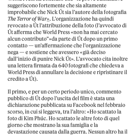
suggeriscono fortemente che sia altamente
improbabile che Nick Út sia l’autore della fotografia
The Terror of War
»
. L’organizzazione ha quindi
revocato a Út l’attribuzione della foto (l’avvocato di
Út afferma che World Press «non ha mai cercato
alcun contributo”»da parte di Út dopo un primo
contatto — un’affermazione che l’organizzazione
nega — e sostiene che avessero «già deciso
dall’inizio di punire Nick Út». L’avvocato cita inoltre
una lettera firmata da 640 fotografi che chiedeva a
World Press di annullare la decisione e ripristinare il
credito a Út).
Il primo, e per un certo periodo unico, commento
pubblico di Út dopo l’uscita del film è stata una
dichiarazione pubblicata su Facebook nel febbraio
scorso, in cui si leggeva, tra l’altro: «Ho scattato la
foto di Kim Phúc. Ho scattato le altre foto di quel
giorno che mostrano la sua famiglia e la
devastazione causata dalla guerra. Nessun altro ha il