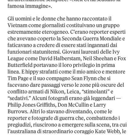
famosa immagine».
Gli uomini e le donne che hanno raccontato il
Vietnam come giornalisti costituivano un gruppo
estremamente eterogeneo. C’erano reporter esperti
che avevano coperto la Seconda Guerra Mondiale e
faticavano a credere di essere stati ingannati dai
funzionari statunitensi. Giovani laureati delle Ivy
League come David Halberstam, Neil Sheehan e Fox
Butterfield portavano il loro privilegio in prima
linea. E hippy strafatti come il mio amico e mentore
Tim Page e il suo compagno Sean Flynn che si
facevano dare passaggi verso le zone più oscure del
conflitto armati di Nikon, Leica, “stimolanti” e
“sedativi.” Alcuni fotografi erano già leggendari —
Philip Jones Griffiths, Don McCullin e Larry
Burrows. Altri lo stavano diventando, come le
reporter e fotografe di guerra che, combattendo i
pregiudizi, riuscirono a emergere sulla scena, tra cui
l’australiana di straordinario coraggio Kate Webb, le