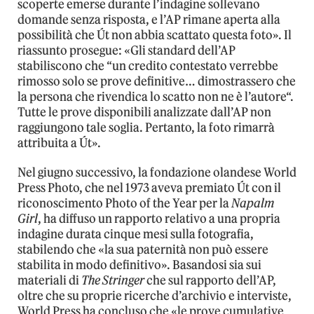
scoperte emerse durante l’indagine sollevano
domande senza risposta, e l’AP rimane aperta alla
possibilità che Út non abbia scattato questa foto». Il
riassunto prosegue: «Gli standard dell’AP
stabiliscono che “un credito contestato verrebbe
rimosso solo se prove definitive… dimostrassero che
la persona che rivendica lo scatto non ne è l’autore“.
Tutte le prove disponibili analizzate dall’AP non
raggiungono tale soglia. Pertanto, la foto rimarrà
attribuita a Út».
Nel giugno successivo, la fondazione olandese World
Press Photo, che nel 1973 aveva premiato Út con il
riconoscimento Photo of the Year per la
Napalm
Girl
, ha diffuso un rapporto relativo a una propria
indagine durata cinque mesi sulla fotografia,
stabilendo che «la sua paternità non può essere
stabilita in modo definitivo». Basandosi sia sui
materiali di
The Stringer
che sul rapporto dell’AP,
oltre che su proprie ricerche d’archivio e interviste,
World Press ha concluso che «le prove cumulative