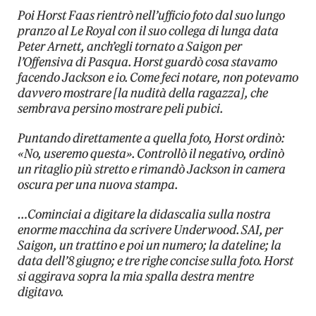
Poi Horst Faas rientrò nell’ufficio foto dal suo lungo
pranzo al Le Royal con il suo collega di lunga data
Peter Arnett, anch’egli tornato a Saigon per
l’Offensiva di Pasqua. Horst guardò cosa stavamo
facendo Jackson e io. Come feci notare, non potevamo
davvero mostrare [la nudità della ragazza], che
sembrava persino mostrare peli pubici.
Puntando direttamente a quella foto, Horst ordinò:
«No, useremo questa». Controllò il negativo, ordinò
un ritaglio più stretto e rimandò Jackson in camera
oscura per una nuova stampa.
…Cominciai a digitare la didascalia sulla nostra
enorme macchina da scrivere Underwood. SAI, per
Saigon, un trattino e poi un numero; la dateline; la
data dell’8 giugno; e tre righe concise sulla foto. Horst
si aggirava sopra la mia spalla destra mentre
digitavo.