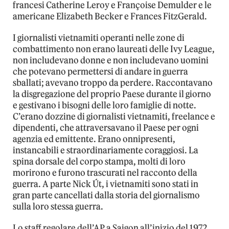
francesi Catherine Leroy e Françoise Demulder e le
americane Elizabeth Becker e Frances FitzGerald.
I giornalisti vietnamiti operanti nelle zone di
combattimento non erano laureati delle Ivy League,
non includevano donne e non includevano uomini
che potevano permettersi di andare in guerra
sballati; avevano troppo da perdere. Raccontavano
la disgregazione del proprio Paese durante il giorno
e gestivano i bisogni delle loro famiglie di notte.
C’erano dozzine di giornalisti vietnamiti, freelance e
dipendenti, che attraversavano il Paese per ogni
agenzia ed emittente. Erano onnipresenti,
instancabili e straordinariamente coraggiosi. La
spina dorsale del corpo stampa, molti di loro
morirono e furono trascurati nel racconto della
guerra. A parte Nick Út, i vietnamiti sono stati in
gran parte cancellati dalla storia del giornalismo
sulla loro stessa guerra.
Lo staff regolare dell’AP a Saigon all’inizio del 1972