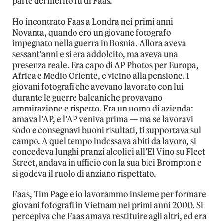
parte del merito fu di Faas.
Ho incontrato Faas a Londra nei primi anni
Novanta, quando ero un giovane fotografo
impegnato nella guerra in Bosnia. Allora aveva
sessant’anni e si era addolcito, ma aveva una
presenza reale. Era capo di AP Photos per Europa,
Africa e Medio Oriente, e vicino alla pensione. I
giovani fotografi che avevano lavorato con lui
durante le guerre balcaniche provavano
ammirazione e rispetto. Era un uomo di azienda:
amava l’AP, e l’AP veniva prima — ma se lavoravi
sodo e consegnavi buoni risultati, ti supportava sul
campo. A quel tempo indossava abiti da lavoro, si
concedeva lunghi pranzi alcolici all’El Vino su Fleet
Street, andava in ufficio con la sua bici Brompton e
si godeva il ruolo di anziano rispettato.
Faas, Tim Page e io lavorammo insieme per formare
giovani fotografi in Vietnam nei primi anni 2000. Si
percepiva che Faas amava restituire agli altri, ed era