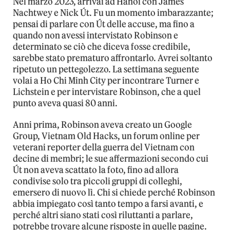
Nel marzo 2023, arrivai ad Hanoi con James
Nachtwey e Nick Út. Fu un momento imbarazzante;
pensai di parlare con Út delle accuse, ma fino a
quando non avessi intervistato Robinson e
determinato se ciò che diceva fosse credibile,
sarebbe stato prematuro affrontarlo. Avrei soltanto
ripetuto un pettegolezzo. La settimana seguente
volai a Ho Chi Minh City per incontrare Turner e
Lichstein e per intervistare Robinson, che a quel
punto aveva quasi 80 anni.
Anni prima, Robinson aveva creato un Google
Group, Vietnam Old Hacks, un forum online per
veterani reporter della guerra del Vietnam con
decine di membri; le sue affermazioni secondo cui
Út non aveva scattato la foto, fino ad allora
condivise solo tra piccoli gruppi di colleghi,
emersero di nuovo lì. Chi si chiede perché Robinson
abbia impiegato così tanto tempo a farsi avanti, e
perché altri siano stati così riluttanti a parlare,
potrebbe trovare alcune risposte in quelle pagine.