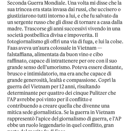
Seconda Guerra Mondiale. Una volta mi disse che la
sua trincea era stata invasa dai russi, che uccisero o
giustiziarono tutti intorno a lui, e che fu salvato da
un sergente russo che gli disse di tornare a casa dalla
madre. Trascorse gli anni successivi vivendo in una
società postbellica divisa e impoverita. Il
fotogiornalismo gli offrì una via di fuga, e lui la colse.
Faas aveva un’aura colossale in Vietnam —
falstaffiana, alimentata da buon vino e cibo
raffinato, capace di intrattenere per ore con il suo
grande senso dell’umorismo. Poteva essere distante,
brusco e intimidatorio, ma era anche capace di
grande generosità, lealtà e compassione. Coprì la
guerra del Vietnam per 12 anni, risultando
determinante per quattro dei cinque Pulitzer che
l’AP avrebbe poi vinto per il conflitto e
contribuendo a creare quella che divenne una
mitica sede giornalistica. Se la guerra in Vietnam
rappresentò l’apice del giornalismo di guerra, e l’AP
ebbe un ruolo leggendario in quel conflitto, gran