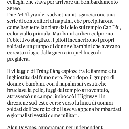
colleghi che stava per arrivare un bombardamento
aereo.
Due A-1 Skyraider sudvietnamiti sganciarono una
serie di contenitori di napalm, che precipitarono
come baguette lanciate dal cielo sul tempio Cao Đài,
color giallo primula. Ma i bombardieri colpirono
l’obiettivo sbagliato. I piloti incenerirono i propri
soldati e un gruppo di donne e bambini che avevano
cercato rifugio dalla guerra in quel luogo di
preghiera.
Il villaggio di Trảng Bàng esplose tra le fiamme e fu
inghiottito dal fumo nero. Poco dopo, il gruppo di
donne e bambini, con il napalm sui vestiti che
bruciava la pelle, fuggì dal tempio arroventato,
attraversò un campo, imboccò l’Highway 1 in
direzione sud-est e corse verso la linea di uomini —
soldati dell’esercito che li aveva appena bombardati
e giornalisti vestiti come militari.
Alan Downes, cameraman per Independent