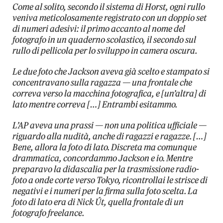
Come al solito, secondo il sistema di Horst, ogni rullo
veniva meticolosamente registrato con un doppio set
di numeri adesivi: il primo accanto al nome del
fotografo in un quaderno scolastico, il secondo sul
rullo di pellicola per lo sviluppo in camera oscura.
Le due foto che Jackson aveva già scelto e stampato si
concentravano sulla ragazza — una frontale che
correva verso la macchina fotografica, e [un’altra] di
lato mentre correva […] Entrambi esitammo.
L’AP aveva una prassi — non una politica ufficiale —
riguardo alla nudità, anche di ragazzi e ragazze. […]
Bene, allora la foto di lato. Discreta ma comunque
drammatica, concordammo Jackson e io. Mentre
preparavo la didascalia per la trasmissione radio-
foto a onde corte verso Tokyo, ricontrollai le strisce di
negativi e i numeri per la firma sulla foto scelta. La
foto di lato era di Nick Út, quella frontale di un
fotografo freelance.