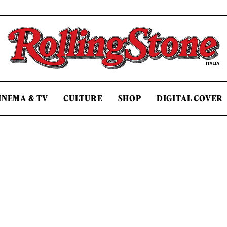
Rolling Stone Italia
INEMA & TV
CULTURE
SHOP
DIGITAL COVER