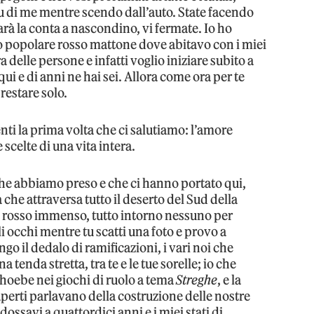
su di me mentre scendo dall’auto. State facendo
rà la conta a nascondino, vi fermate. Io ho
 popolare rosso mattone dove abitavo con i miei
delle persone e infatti voglio iniziare subito a
i e di anni ne hai sei. Allora come ora per te
estare solo.
ti la prima volta che ci salutiamo: l’amore
scelte di una vita intera.
 che abbiamo preso e che ci hanno portato qui,
che attraversa tutto il deserto del Sud della
o rosso immenso, tutto intorno nessuno per
li occhi mentre tu scatti una foto e provo a
ngo il dedalo di ramificazioni, i vari noi che
a tenda stretta, tra te e le tue sorelle; io che
Phoebe nei giochi di ruolo a tema
Streghe
, e la
aperti parlavano della costruzione delle nostre
dossavi a quattordici anni e i miei stati di