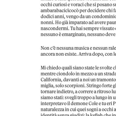
occhi curiosi e voraci che si posano 
ambarabacicìcocò per decidere chi fa
dodici anni, vengo da un condominio
nonni. Ho già imparato ad avere paura 
nascondermi. Tu hai sempre vissuto qu
nessuno è emarginato, nessuno deve r
Non c’è nessuna musica e nessun ralen
ancora non esiste. Arriva dopo, con le 
Mi chiedo quali siano state le svolte
mentre ciondolo in mezzo a un strada 
California, davanti a noi un tramont
miglia, solo scorpioni. Stringo forte g
tornare indietro, a correre a ritroso lu
siamo stati: svegli troppo a lungo in un
interpretavo il demone Cole e tu eri 
naturalezza in cui quei sogni a occhi 
identità senza giudizi; la kefiah che in