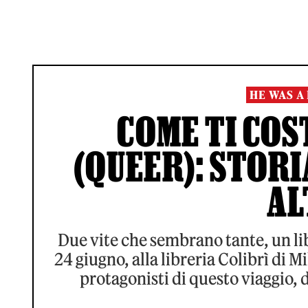
HE WAS A 
COME TI COS
(QUEER): STORI
AL
Due vite che sembrano tante, un li
24 giugno, alla libreria Colibrì di 
protagonisti di questo viaggio, 