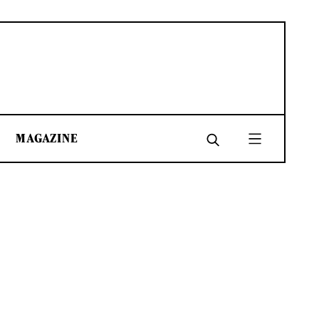
MAGAZINE
SHARE
SHARE