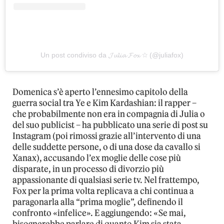
Un post condiviso da 𝓙𝓾𝓵𝓲𝓪 𝓕𝓸𝔁 ☆ (@juliafox)
Domenica s’è aperto l’ennesimo capitolo della
guerra social tra Ye e Kim Kardashian: il rapper –
che probabilmente non era in compagnia di Julia o
del suo publicist – ha pubblicato una serie di post su
Instagram (poi rimossi grazie all’intervento di una
delle suddette persone, o di una dose da cavallo si
Xanax), accusando l’ex moglie delle cose più
disparate, in un processo di divorzio più
appassionante di qualsiasi serie tv. Nel frattempo,
Fox per la prima volta replicava a chi continua a
paragonarla alla “prima moglie”, definendo il
confronto «infelice». E aggiungendo: «Se mai,