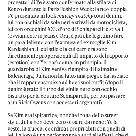
progetto” di Ye è stato confermato alla sfilata di
Kenzo durante la Paris Fashion Week: la neo-coppia
s’è presentata in look
matchy-matchy
total denim,
lui con occhiali da sole neri e stivali da motociclista,
lei con orecchini XXL d’oro di Schiaparelli e stivali
(ovviamente in jeans). Ora, è più che legittimo fare
un parallelismo con l’ex musa ed ex moglie Kim
Kardashian, il cui stile e la cui carriera sono
direttamente proporzionali all’impatto del rapporto
(estetico) con Ye: così come, in principio, il
guardaroba di Kim veniva riempito di Balmain e
Balenciaga, Julia non ha fatto una piega e ha lasciato
che il rapper costruisse ad hoc i suoi outfit (dopo il
denim è stato il turno del vinile nero con occhio
bistrato per la couture Schiaparelli, per poi passare
a un Rick Owens con accessori argentati).
Se Kim era ispiratrice, nonché icona dello street
style, Julia non deve certo essere da meno: Ye la
veste, la trucca, coordina i propri abiti con quelli di
lei. La loro è una performance a tutti gli effetti, che si