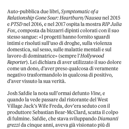
Auto-pubblica due libri,
Symptomatic of a
Relationship Gone Sour: Heartburn/Nausea
nel 2015
e
PTSD
nel 2016, e nel 2017 ospita la mostra
RIP Julia
Fox
, composta da bizzarri dipinti colorati con il suo
stesso sangue: «I progetti hanno fornito sguardi
intimi e risoluti sull’uso di droghe, sulla violenza
domestica, sul sesso, sulle malattie mentali e sul
lavoro di dominatrice» (sempre l’
Hollywood
Reporter
). Lei dichiara di aver utilizzato il suo dolore
come un dono, d’aver preso qualcosa di veramente
negativo trasformandolo in qualcosa di positivo,
d’aver vissuto la sua verità.
Josh Safdie la nota sull’ormai defunto
Vine
, e
quando la vede passare dal ristorante del West
Village Jack’s Wife Freda, dov’era seduto con il
produttore Sebastian Bear-McClard, scatta il colpo
di fulmine. Safdie, che stava sviluppando
Diamanti
grezzi
da cinque anni, aveva già visionato più di