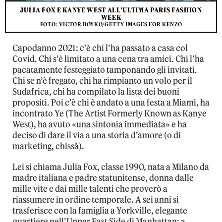
JULIA FOX E KANYE WEST ALL’ULTIMA PARIS FASHION
WEEK
FOTO: VICTOR BOYKO/GETTY IMAGES FOR KENZO
Capodanno 2021: c’è chi l’ha passato a casa col
Covid. Chi s’è limitato a una cena tra amici. Chi l’ha
pacatamente festeggiato tamponando gli invitati.
Chi se n’è fregato, chi ha rimpianto un volo per il
Sudafrica, chi ha compilato la lista dei buoni
propositi. Poi c’è chi è andato a una festa a Miami, ha
incontrato Ye (The Artist Formerly Known as Kanye
West), ha avuto «una sintonia immediata» e ha
deciso di dare il via a una storia d’amore (o di
marketing, chissà).
Lei si chiama Julia Fox, classe 1990, nata a Milano da
madre italiana e padre statunitense, donna dalle
mille vite e dai mille talenti che proverò a
riassumere in ordine temporale. A sei anni si
trasferisce con la famiglia a Yorkville, elegante
quartiere nell’Upper East Side di Manhattan; a