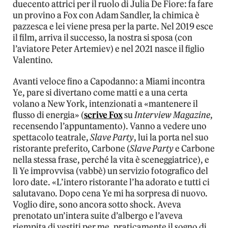
duecento attrici per il ruolo di Julia De Fiore: fa fare
un provino a Fox con Adam Sandler, la chimica è
pazzesca e lei viene presa per la parte. Nel 2019 esce
il film, arriva il successo, la nostra si sposa (con
l’aviatore Peter Artemiev) e nel 2021 nasce il figlio
Valentino.
Avanti veloce fino a Capodanno: a Miami incontra
Ye, pare si divertano come matti e a una certa
volano a New York, intenzionati a «mantenere il
flusso di energia» (
scrive Fox
su
Interview Magazine
,
recensendo l’appuntamento). Vanno a vedere uno
spettacolo teatrale,
Slave Party
, lui la porta nel suo
ristorante preferito, Carbone (
Slave Party
e Carbone
nella stessa frase, perché la vita è sceneggiatrice), e
lì Ye improvvisa (vabbè) un servizio fotografico del
loro date. «L’intero ristorante l’ha adorato e tutti ci
salutavano. Dopo cena Ye mi ha sorpresa di nuovo.
Voglio dire, sono ancora sotto shock. Aveva
prenotato un’intera suite d’albergo e l’aveva
riempita di vestiti per me, praticamente il sogno di