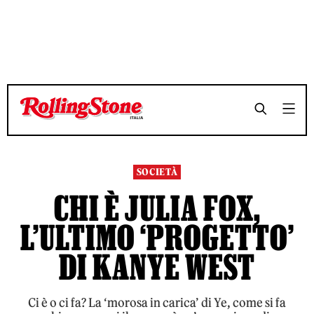
TEMPO DI LETTURA 8 MINUTI
TEMPO DI LETTURA 8 MINUTI
SHARE
SHARE
SOCIETÀ
CHI È JULIA FOX,
L’ULTIMO ‘PROGETTO’
DI KANYE WEST
Ci è o ci fa? La ‘morosa in carica’ di Ye, come si fa