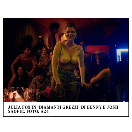
JULIA FOX IN ‘DIAMANTI GREZZI’ DI BENNY E JOSH
SADFIE. FOTO: A24