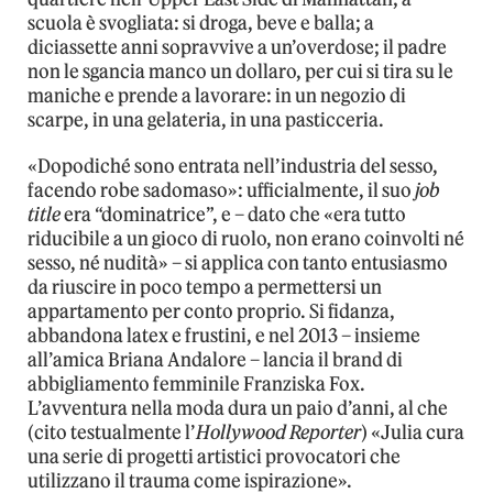
scuola è svogliata: si droga, beve e balla; a
diciassette anni sopravvive a un’overdose; il padre
non le sgancia manco un dollaro, per cui si tira su le
maniche e prende a lavorare: in un negozio di
scarpe, in una gelateria, in una pasticceria.
«Dopodiché sono entrata nell’industria del sesso,
facendo robe sadomaso»: ufficialmente, il suo
job
title
era “dominatrice”, e – dato che «era tutto
riducibile a un gioco di ruolo, non erano coinvolti né
sesso, né nudità» – si applica con tanto entusiasmo
da riuscire in poco tempo a permettersi un
appartamento per conto proprio. Si fidanza,
abbandona latex e frustini, e nel 2013 – insieme
all’amica Briana Andalore – lancia il brand di
abbigliamento femminile Franziska Fox.
L’avventura nella moda dura un paio d’anni, al che
(cito testualmente l’
Hollywood Reporter
) «Julia cura
una serie di progetti artistici provocatori che
utilizzano il trauma come ispirazione».