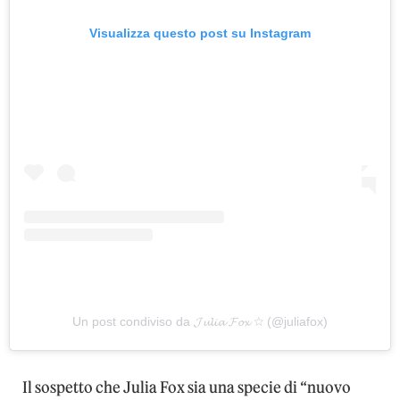
Visualizza questo post su Instagram
Un post condiviso da 𝓙𝓾𝓵𝓲𝓪 𝓕𝓸𝔁 ☆ (@juliafox)
Il sospetto che Julia Fox sia una specie di “nuovo