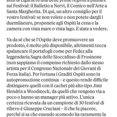
anni la Liguria fu una delle prime regioni a puntare
sui Festival: il Balletto a Nervi, il Comico nell’Arte a
Santa Margherita. Di qui, un altro consiglio per il
vostro festival: se non volete o non potete dargli i
duemilaeuro, proponete agli Ospiti la cena e la
camera con vista mare o vista lago. E state a vedere.
Va da sé che se l’Ospite deve promuovere un
prodotto, è molto più disponibile, altrimenti tocca
spalancare il portafogli come per Fedez alla
leggendaria Sagra dello Stoccafisso di Frosinone
(non sappiamo il compenso richiesto dallo stesso
artista per il Congresso Nazionale dei Giovani di
Forza Italia). Per fortuna i Graditi Ospiti sono in
autopromozione continua – e questo rende difficile
distinguere quelli con il cachet più alto tipo Jimi
Hendrix a Woodstock, da quelli che vengono via a
poco o hanno un manager più attivo. L’unica
certezza ricavata da un campione di 30 festival di
rilievo è Giuseppe Cruciani – il che fa piacere,
perché si sa che essendo scomodo ha raramente la