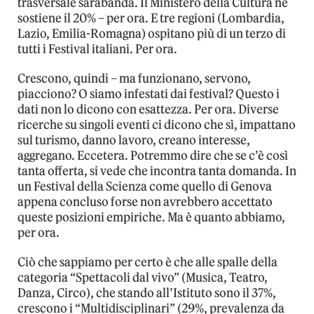
trasversale sarabanda. Il Ministero della Cultura ne
sostiene il 20% – per ora. E tre regioni (Lombardia,
Lazio, Emilia-Romagna) ospitano più di un terzo di
tutti i Festival italiani. Per ora.
Crescono, quindi – ma funzionano, servono,
piacciono? O siamo infestati dai festival? Questo i
dati non lo dicono con esattezza. Per ora. Diverse
ricerche su singoli eventi ci dicono che sì, impattano
sul turismo, danno lavoro, creano interesse,
aggregano. Eccetera. Potremmo dire che se c’è così
tanta offerta, si vede che incontra tanta domanda. In
un Festival della Scienza come quello di Genova
appena concluso forse non avrebbero accettato
queste posizioni empiriche. Ma è quanto abbiamo,
per ora.
Ciò che sappiamo per certo è che alle spalle della
categoria “Spettacoli dal vivo” (Musica, Teatro,
Danza, Circo), che stando all’Istituto sono il 37%,
crescono i “Multidisciplinari” (29%, prevalenza da