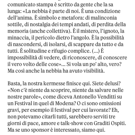
comunicato stampa è scritto da gente che la sa
lunga: «La nebbia è parte di noi. È una condizione
dell’anima. È simbolo e metafora: di malinconia
sottile, di nostalgia dei tempi andati, di perdita della
memoria (anche collettiva). È il mistero, l’ignoto, la
minaccia, il pericolo dietro l’angolo. È la possibilità
di nascondersi, di isolarsi, di scappare da tutto e da
tutti. È solitudine e rifugio complice. (…) È
impossibilità di vedere, di riconoscere, di conoscere
il vero volto delle cose»… Si vola un po’ alto, vero?
Ma così anche la nebbia ha avuto visibilità.
Basta, la nostra kermesse finisce qui. Siete delusi?
«Non c’è niente da scoprire, niente da salvare nelle
nostre parole», come diceva Antonello Venditti su
un Festival in quel di Modena? O ci sono omissioni
gravi, per esempio il festival per cui lavorate? Eh,
non potevamo citarli tutti, sarebbero serviti tre
giorni di pace, amore e talk-show con Graditi Ospiti.
Ma se uno sponsor è interessato, siamo qui.