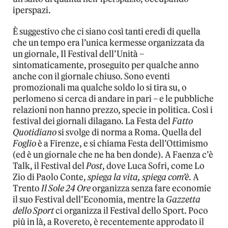
iperspazi.
È suggestivo che ci siano così tanti eredi di quella
che un tempo era l’unica kermesse organizzata da
un giornale, Il Festival dell’Unità –
sintomaticamente, proseguito per qualche anno
anche con il giornale chiuso. Sono eventi
promozionali ma qualche soldo lo si tira su, o
perlomeno si cerca di andare in pari – e le pubbliche
relazioni non hanno prezzo, specie in politica. Così i
festival dei giornali dilagano. La Festa del
Fatto
Quotidiano
si svolge di norma a Roma. Quella del
Foglio
è a Firenze, e si chiama Festa dell’Ottimismo
(ed è un giornale che ne ha ben donde). A Faenza c’è
Talk, il Festival del
Post
, dove Luca Sofri, come Lo
Zio di Paolo Conte,
spiega la vita, spiega com’è
. A
Trento
Il Sole 24 Ore
organizza senza fare economie
il suo Festival dell’Economia, mentre la
Gazzetta
dello Sport
ci organizza il Festival dello Sport. Poco
più in là, a Rovereto, è recentemente approdato il