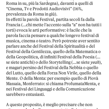
Roma in su, più la Sardegna), davanti a quelli di
“Cinema, Tv e Prodotti Audiovisivi” (16%,
prevalenza da Roma in giù).
In effetti la parola Festival, partita secoli fa dalla
Francia (…chi mette l’accento sulla “a” non ha tutti i
torti) evoca le arti performative: è facile che la
parola faccia pensare a qualche longevo festival di
musica, cinema o teatro. Però potreste aver sentito
parlare anche del Festival della Spiritualità o del
Festival della Gentilezza, quello della Matematica o
della Geopolitica, di infiniti Festival della Poesia (…
se siete antichi) o dello Storytelling (…se siete
yeah
),
e magari persino del Festival della Nebbia o quello
del Lutto, quello della Forza Non Virile, quello della
Mente. O della Menta: per esempio quello di Piovà
Massaia, Monferrato: si chiama ProfumataMenta, e
nei Festival dei Linguaggi e della Comunicazione
sarebbero entusiasti.
A questo proposito, è meglio precisare che non