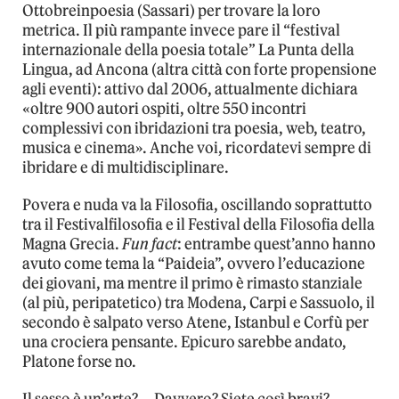
Ottobreinpoesia (Sassari) per trovare la loro
metrica. Il più rampante invece pare il “festival
internazionale della poesia totale” La Punta della
Lingua, ad Ancona (altra città con forte propensione
agli eventi): attivo dal 2006, attualmente dichiara
«oltre 900 autori ospiti, oltre 550 incontri
complessivi con ibridazioni tra poesia, web, teatro,
musica e cinema». Anche voi, ricordatevi sempre di
ibridare e di multidisciplinare.
Povera e nuda va la Filosofia, oscillando soprattutto
tra il Festivalfilosofia e il Festival della Filosofia della
Magna Grecia.
Fun fact
: entrambe quest’anno hanno
avuto come tema la “Paideia”, ovvero l’educazione
dei giovani, ma mentre il primo è rimasto stanziale
(al più, peripatetico) tra Modena, Carpi e Sassuolo, il
secondo è salpato verso Atene, Istanbul e Corfù per
una crociera pensante. Epicuro sarebbe andato,
Platone forse no.