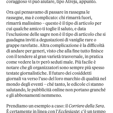
coraggioso vi può aiutare, tipo Atreju, appunto.
Ora qui pensavamo di passare in rassegna le
rassegne, ma è complicato: chi rimarrà fuori,
rimarrà malissimo – questo è il tipo di articolo per
cui qualche amico ti toglie il saluto, e data
l’esclusione delle sagre non è il tipo di articolo che si
guadagna inviti a degustazioni di vaniglie rare o
grappe rarefatte. Altra complicazione è la difficoltà
di andare per generi, visto che alla fine tutto finisce
con il tendere al gran varietà trasversale, in pratica
come vedere la tv però seduti male. Più facile è
notare che gli organizzatori sono sempre più spesso
testate giornalistiche. Il futuro dei cosiddetti
giornali va verso l’uso del loro marchio di qualità nel
mondo degli eventi – ché tanto, le edicole ci stanno
salutando, le pubblicità online non portano granché
e gli abbonamenti nemmeno.
Prendiamo un esempio a caso: il
Corriere della Sera
.
È certamente in linea con l’
Ecclesiaste
: c’è un tempo