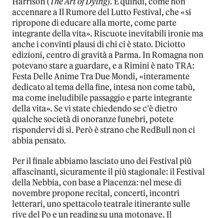
Harrison (
The Art of Dying
). E quindi, come non
accennare a Il Rumore del Lutto Festival, che «si
ripropone di educare alla morte, come parte
integrante della vita». Riscuote inevitabili ironie ma
anche i convinti plausi di chi ci è stato. Diciotto
edizioni, centro di gravità a Parma. In Romagna non
potevano stare a guardare, e a Rimini è nato TRA:
Festa Delle Anime Tra Due Mondi, «interamente
dedicato al tema della fine, intesa non come tabù,
ma come ineludibile passaggio e parte integrante
della vita». Se vi state chiedendo se c’è dietro
qualche società di onoranze funebri, potete
rispondervi di sì. Però è strano che RedBull non ci
abbia pensato.
Per il finale abbiamo lasciato uno dei Festival più
affascinanti, sicuramente il più stagionale: il Festival
della Nebbia, con base a Piacenza: nel mese di
novembre propone recital, concerti, incontri
letterari, uno spettacolo teatrale itinerante sulle
rive del Po e un reading su una motonave. Il