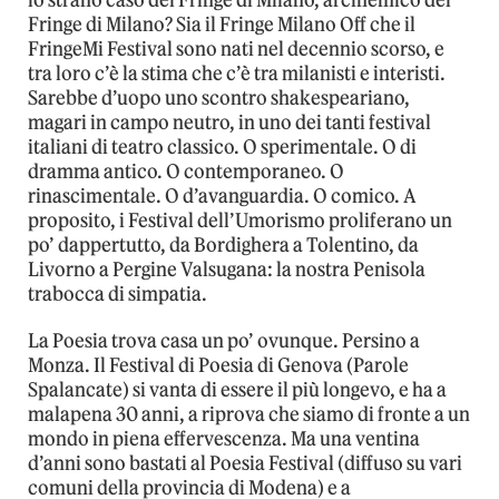
lo strano caso del Fringe di Milano, arcinemico del
Fringe di Milano? Sia il Fringe Milano Off che il
FringeMi Festival sono nati nel decennio scorso, e
tra loro c’è la stima che c’è tra milanisti e interisti.
Sarebbe d’uopo uno scontro shakespeariano,
magari in campo neutro, in uno dei tanti festival
italiani di teatro classico. O sperimentale. O di
dramma antico. O contemporaneo. O
rinascimentale. O d’avanguardia. O comico. A
proposito, i Festival dell’Umorismo proliferano un
po’ dappertutto, da Bordighera a Tolentino, da
Livorno a Pergine Valsugana: la nostra Penisola
trabocca di simpatia.
La Poesia trova casa un po’ ovunque. Persino a
Monza. Il Festival di Poesia di Genova (Parole
Spalancate) si vanta di essere il più longevo, e ha a
malapena 30 anni, a riprova che siamo di fronte a un
mondo in piena effervescenza. Ma una ventina
d’anni sono bastati al Poesia Festival (diffuso su vari
comuni della provincia di Modena) e a