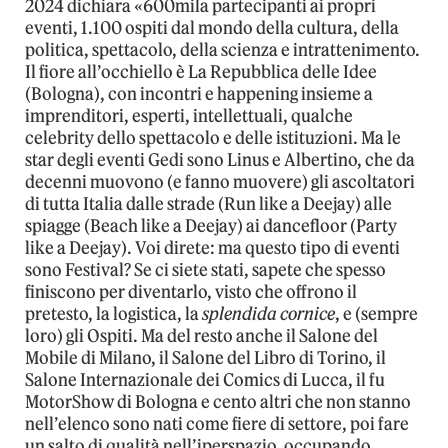
2024 dichiara «600mila partecipanti ai propri
eventi, 1.100 ospiti dal mondo della cultura, della
politica, spettacolo, della scienza e intrattenimento.
Il fiore all’occhiello è La Repubblica delle Idee
(Bologna), con incontri e happening insieme a
imprenditori, esperti, intellettuali, qualche
celebrity dello spettacolo e delle istituzioni. Ma le
star degli eventi Gedi sono Linus e Albertino, che da
decenni muovono (e fanno muovere) gli ascoltatori
di tutta Italia dalle strade (Run like a Deejay) alle
spiagge (Beach like a Deejay) ai dancefloor (Party
like a Deejay). Voi direte: ma questo tipo di eventi
sono Festival? Se ci siete stati, sapete che spesso
finiscono per diventarlo, visto che offrono il
pretesto, la logistica, la
splendida cornice
, e (sempre
loro) gli Ospiti. Ma del resto anche il Salone del
Mobile di Milano, il Salone del Libro di Torino, il
Salone Internazionale dei Comics di Lucca, il fu
MotorShow di Bologna e cento altri che non stanno
nell’elenco sono nati come fiere di settore, poi fare
un salto di qualità nell’iperspazio, occupando