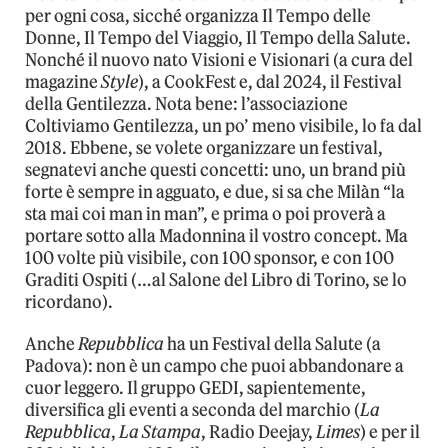
per ogni cosa, sicché organizza Il Tempo delle
Donne, Il Tempo del Viaggio, Il Tempo della Salute.
Nonché il nuovo nato Visioni e Visionari (a cura del
magazine
Style
), a CookFest e, dal 2024, il Festival
della Gentilezza. Nota bene: l’associazione
Coltiviamo Gentilezza, un po’ meno visibile, lo fa dal
2018. Ebbene, se volete organizzare un festival,
segnatevi anche questi concetti: uno, un brand più
forte è sempre in agguato, e due, si sa che Milàn “la
sta mai coi man in man”, e prima o poi proverà a
portare sotto alla Madonnina il vostro concept. Ma
100 volte più visibile, con 100 sponsor, e con 100
Graditi Ospiti (…al Salone del Libro di Torino, se lo
ricordano).
Anche
Repubblica
ha un Festival della Salute (a
Padova): non è un campo che puoi abbandonare a
cuor leggero. Il gruppo GEDI, sapientemente,
diversifica gli eventi a seconda del marchio (
La
Repubblica
,
La Stampa
, Radio Deejay,
Limes
) e per il