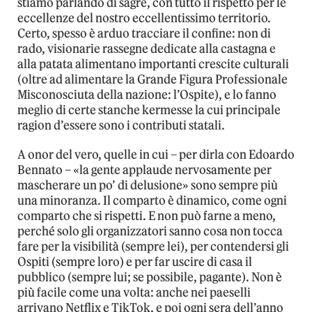
stiamo parlando di sagre, con tutto il rispetto per le
eccellenze del nostro eccellentissimo territorio.
Certo, spesso è arduo tracciare il confine: non di
rado, visionarie rassegne dedicate alla castagna e
alla patata alimentano importanti crescite culturali
(oltre ad alimentare la Grande Figura Professionale
Misconosciuta della nazione: l’Ospite), e lo fanno
meglio di certe stanche kermesse la cui principale
ragion d’essere sono i contributi statali.
A onor del vero, quelle in cui – per dirla con Edoardo
Bennato – «la gente applaude nervosamente per
mascherare un po’ di delusione» sono sempre più
una minoranza. Il comparto è dinamico, come ogni
comparto che si rispetti. E non può farne a meno,
perché solo gli organizzatori sanno cosa non tocca
fare per la visibilità (sempre lei), per contendersi gli
Ospiti (sempre loro) e per far uscire di casa il
pubblico (sempre lui; se possibile, pagante). Non è
più facile come una volta: anche nei paeselli
arrivano Netflix e TikTok, e poi ogni sera dell’anno