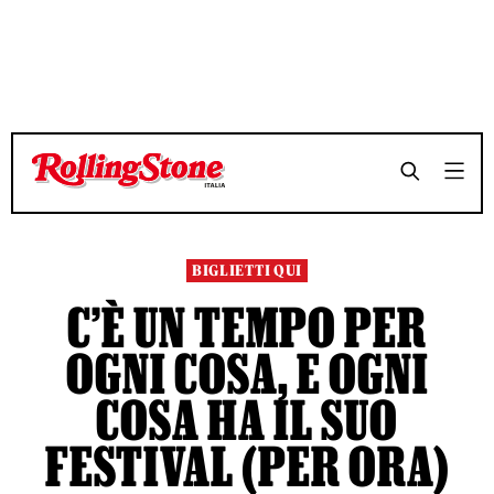
TEMPO DI LETTURA 16 MINUTI
TEMPO DI LETTURA 16 MINUTI
SHARE
SHARE
BIGLIETTI QUI
C’È UN TEMPO PER
OGNI COSA, E OGNI
COSA HA IL SUO
FESTIVAL (PER ORA)