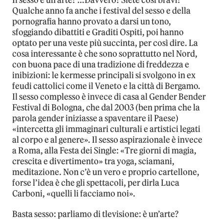
Il sesso è un’arte? …Davvero? Siete così bravi?
Qualche anno fa anche i festival del sesso e della
pornografia hanno provato a darsi un tono,
sfoggiando dibattiti e Graditi Ospiti, poi hanno
optato per una veste più succinta, per così dire. La
cosa interessante è che sono soprattutto nel Nord,
con buona pace di una tradizione di freddezza e
inibizioni: le kermesse principali si svolgono in ex
feudi cattolici come il Veneto e la città di Bergamo.
Il sesso complesso è invece di casa al Gender Bender
Festival di Bologna, che dal 2003 (ben prima che la
parola gender iniziasse a spaventare il Paese)
«intercetta gli immaginari culturali e artistici legati
al corpo e al genere». Il sesso aspirazionale è invece
a Roma, alla Festa dei Single: «Tre giorni di magia,
crescita e divertimento» tra yoga, sciamani,
meditazione. Non c’è un vero e proprio cartellone,
forse l’idea è che gli spettacoli, per dirla Luca
Carboni, «quelli li facciamo noi».
Basta sesso: parliamo di tlevisione: è un’arte?