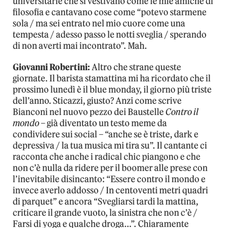
universitarie che si vestivano come le mie amiche di
filosofia e cantavano cose come “potevo starmene
sola / ma sei entrato nel mio cuore come una
tempesta / adesso passo le notti sveglia / sperando
di non averti mai incontrato”. Mah.
Giovanni Robertini:
Altro che strane queste
giornate. Il barista stamattina mi ha ricordato che il
prossimo lunedì è il blue monday, il giorno più triste
dell’anno. Sticazzi, giusto? Anzi come scrive
Bianconi nel nuovo pezzo dei Baustelle
Contro il
mondo
– già diventato un testo meme da
condividere sui social – “anche se è triste, dark e
depressiva / la tua musica mi tira su”. Il cantante ci
racconta che anche i radical chic piangono e che
non c’è nulla da ridere per il boomer alle prese con
l’inevitabile disincanto: “Essere contro il mondo e
invece averlo addosso / In centoventi metri quadri
di parquet” e ancora “Svegliarsi tardi la mattina,
criticare il grande vuoto, la sinistra che non c’è /
Farsi di yoga e qualche droga…”. Chiaramente