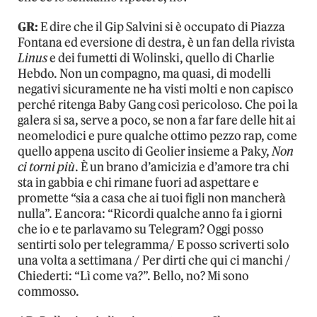
GR:
E dire che il Gip Salvini si è occupato di Piazza
Fontana ed eversione di destra, è un fan della rivista
Linus
e dei fumetti di Wolinski, quello di Charlie
Hebdo. Non un compagno, ma quasi, di modelli
negativi sicuramente ne ha visti molti e non capisco
perché ritenga Baby Gang così pericoloso. Che poi la
galera si sa, serve a poco, se non a far fare delle hit ai
neomelodici e pure qualche ottimo pezzo rap, come
quello appena uscito di Geolier insieme a Paky,
Non
ci torni più
. È un brano d’amicizia e d’amore tra chi
sta in gabbia e chi rimane fuori ad aspettare e
promette “sia a casa che ai tuoi figli non mancherà
nulla”. E ancora: “Ricordi qualche anno fa i giorni
che io e te parlavamo su Telegram? Oggi posso
sentirti solo per telegramma/ E posso scriverti solo
una volta a settimana / Per dirti che qui ci manchi /
Chiederti: “Lì come va?”. Bello, no? Mi sono
commosso.