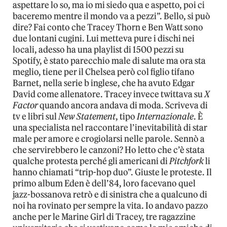
aspettare lo so, ma io mi siedo qua e aspetto, poi ci
baceremo mentre il mondo va a pezzi”. Bello, si può
dire? Fai conto che Tracey Thorn e Ben Watt sono
due lontani cugini. Lui metteva pure i dischi nei
locali, adesso ha una playlist di 1500 pezzi su
Spotify, è stato parecchio male di salute ma ora sta
meglio, tiene per il Chelsea però col figlio tifano
Barnet, nella serie b inglese, che ha avuto Edgar
David come allenatore. Tracey invece twittava su
X
Factor
quando ancora andava di moda. Scriveva di
tv e libri sul
New Statement
, tipo
Internazionale
. È
una specialista nel raccontare l’inevitabilità di star
male per amore e crogiolarsi nelle parole. Sennò a
che servirebbero le canzoni? Ho letto che c’è stata
qualche protesta perché gli americani di
Pitchfork
li
hanno chiamati “trip-hop duo”. Giuste le proteste. Il
primo album Eden è dell’84, loro facevano quel
jazz-bossanova retrò e di sinistra che a qualcuno di
noi ha rovinato per sempre la vita. Io andavo pazzo
anche per le Marine Girl di Tracey, tre ragazzine