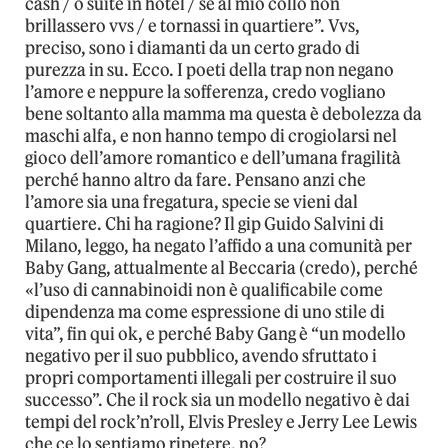
cash / o suite in hotel / se al mio collo non
brillassero vvs / e tornassi in quartiere”. Vvs,
preciso, sono i diamanti da un certo grado di
purezza in su. Ecco. I poeti della trap non negano
l’amore e neppure la sofferenza, credo vogliano
bene soltanto alla mamma ma questa è debolezza da
maschi alfa, e non hanno tempo di crogiolarsi nel
gioco dell’amore romantico e dell’umana fragilità
perché hanno altro da fare. Pensano anzi che
l’amore sia una fregatura, specie se vieni dal
quartiere. Chi ha ragione? Il gip Guido Salvini di
Milano, leggo, ha negato l’affido a una comunità per
Baby Gang, attualmente al Beccaria (credo), perché
«l’uso di cannabinoidi non è qualificabile come
dipendenza ma come espressione di uno stile di
vita”, fin qui ok, e perché Baby Gang è “un modello
negativo per il suo pubblico, avendo sfruttato i
propri comportamenti illegali per costruire il suo
successo”. Che il rock sia un modello negativo è dai
tempi del rock’n’roll, Elvis Presley e Jerry Lee Lewis
che ce lo sentiamo ripetere, no?