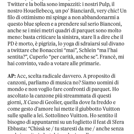
Twitter e la bolla sono impazziti: i nostri Pulp, il
nostro Houellebecq, un po’ Bianciardi, very chic! Un
filo di ottimismo mi spinge a non abbandonarmi a
questo blue spleen e a prendere sul serio Bianconi,
anche se i miei metri quadri di parquet sono molto
meno: basta criticare la sinistra, stare lì a dire che il
PD è morto, è pigrizia, lo yoga di sdraiarsi sul divano
a twittare che Bonaccini “mai”, Schlein “ma l’hai
sentita?”, Cuperlo “per carità, anche se”. Francè, mi
hai convinto, vado a votare alle primarie.
AP:
Acc, scelta radicale davvero. A proposito di
canzoni, parliamo di musica no? Siamo uomini di
mondo e non voglio fare confronti di parquet. Ho
ascoltato la canzone più streammata di questi
giorni,
X Caso
di Geolier, quella dove fa freddo e
come gesto d’amore lui mette il giubbotto Vuitton
sulle spalle a lei. Sottolineo Vuitton. Ho sentito il
bisogno di appuntarmi su un foglietto il feat di Sfera
Ebbasta: “Chissà se / tu staresti da me / anche senza