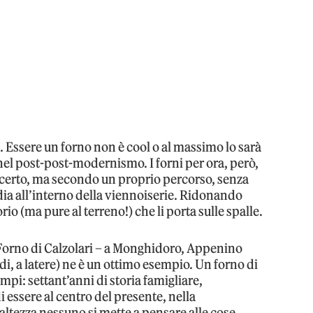
. Essere un forno non è cool o al massimo lo sarà
to nel post-post-modernismo. I forni per ora, però,
certo, ma secondo un proprio percorso, senza
ndia all’interno della viennoiserie. Ridonando
rio (ma pure al terreno!) che li porta sulle spalle.
Forno di Calzolari – a Monghidoro, Appenino
i, a latere) ne è un ottimo esempio. Un forno di
mpi: settant’anni di storia famigliare,
i essere al centro del presente, nella
altezza nessuno si mette a pensare alle cose,