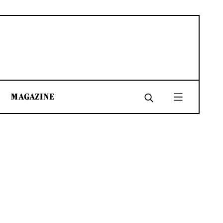
MAGAZINE
SHARE
SHARE