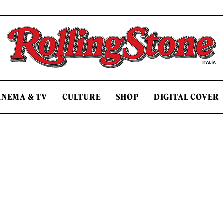
Rolling Stone Italia
INEMA & TV
CULTURE
SHOP
DIGITAL COVER