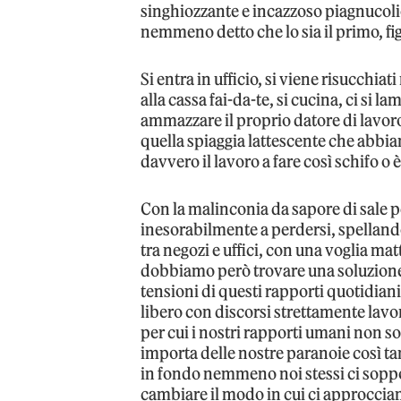
singhiozzante e incazzoso piagnucoli
nemmeno detto che lo sia il primo, fi
Si entra in ufficio, si viene risucchiati
alla cassa fai-da-te, si cucina, ci si l
ammazzare il proprio datore di lavor
quella spiaggia lattescente che abbiam
davvero il lavoro a fare così schifo o
Con la malinconia da sapore di sale 
inesorabilmente a perdersi, spelland
tra negozi e uffici, con una voglia ma
dobbiamo però trovare una soluzione p
tensioni di questi rapporti quotidian
libero con discorsi strettamente lavo
per cui i nostri rapporti umani non s
importa delle nostre paranoie così 
in fondo nemmeno noi stessi ci soppo
cambiare il modo in cui ci approcci