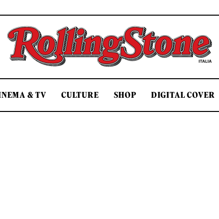
Rolling Stone Italia
INEMA & TV
CULTURE
SHOP
DIGITAL COVER