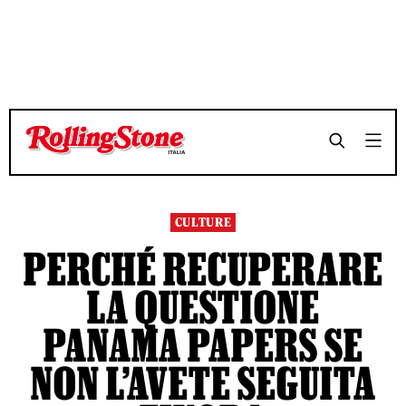
TEMPO DI LETTURA 8 MINUTI
TEMPO DI LETTURA 8 MINUTI
SHARE
SHARE
CULTURE
PERCHÉ RECUPERARE
LA QUESTIONE
PANAMA PAPERS SE
NON L’AVETE SEGUITA