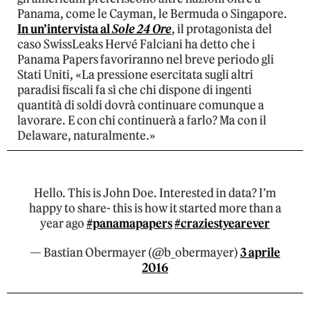
Panama, come le Cayman, le Bermuda o Singapore.
In un’intervista al
Sole 24 Ore
, il protagonista del
caso SwissLeaks Hervé Falciani ha detto che i
Panama Papers favoriranno nel breve periodo gli
Stati Uniti, «La pressione esercitata sugli altri
paradisi fiscali fa sì che chi dispone di ingenti
quantità di soldi dovrà continuare comunque a
lavorare. E con chi continuerà a farlo? Ma con il
Delaware, naturalmente.»
Hello. This is John Doe. Interested in data? I’m
happy to share- this is how it started more than a
year ago
#panamapapers
#craziestyearever
— Bastian Obermayer (@b_obermayer)
3 aprile
2016