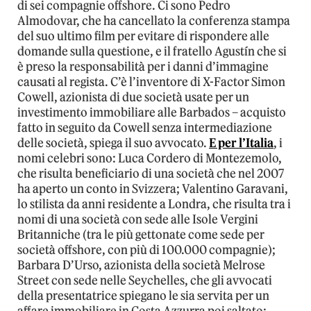
di sei compagnie offshore. Ci sono Pedro
Almodovar, che ha cancellato la conferenza stampa
del suo ultimo film per evitare di rispondere alle
domande sulla questione, e il fratello Agustín che si
è preso la responsabilità per i danni d’immagine
causati al regista. C’è l’inventore di X-Factor Simon
Cowell, azionista di due società usate per un
investimento immobiliare alle Barbados – acquisto
fatto in seguito da Cowell senza intermediazione
delle società, spiega il suo avvocato.
E per l’Italia
, i
nomi celebri sono: Luca Cordero di Montezemolo,
che risulta beneficiario di una società che nel 2007
ha aperto un conto in Svizzera; Valentino Garavani,
lo stilista da anni residente a Londra, che risulta tra i
nomi di una società con sede alle Isole Vergini
Britanniche (tra le più gettonate come sede per
società offshore, con più di 100.000 compagnie);
Barbara D’Urso, azionista della società Melrose
Street con sede nelle Seychelles, che gli avvocati
della presentatrice spiegano le sia servita per un
affare immobiliare in Costa Azzurra poi saltato;