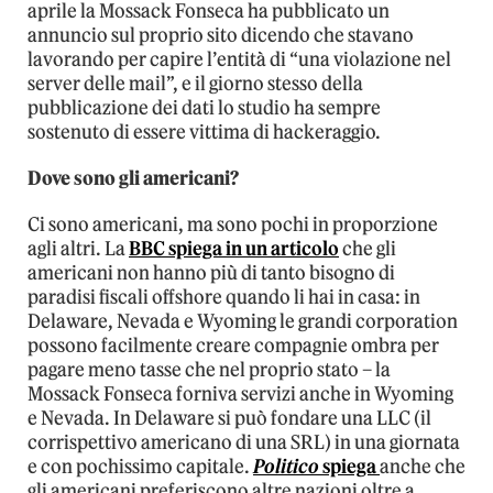
aprile la Mossack Fonseca ha pubblicato un
annuncio sul proprio sito dicendo che stavano
lavorando per capire l’entità di “una violazione nel
server delle mail”, e il giorno stesso della
pubblicazione dei dati lo studio ha sempre
sostenuto di essere vittima di hackeraggio.
Dove sono gli americani?
Ci sono americani, ma sono pochi in proporzione
agli altri. La
BBC spiega in un articolo
che gli
americani non hanno più di tanto bisogno di
paradisi fiscali offshore quando li hai in casa: in
Delaware, Nevada e Wyoming le grandi corporation
possono facilmente creare compagnie ombra per
pagare meno tasse che nel proprio stato – la
Mossack Fonseca forniva servizi anche in Wyoming
e Nevada. In Delaware si può fondare una LLC (il
corrispettivo americano di una SRL) in una giornata
e con pochissimo capitale.
Politico
spiega
anche che
gli americani preferiscono altre nazioni oltre a