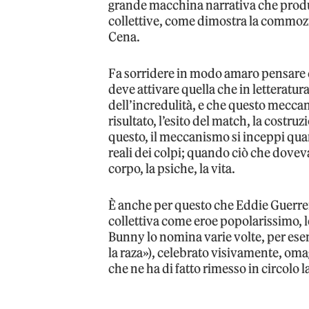
grande macchina narrativa che produc
collettive, come dimostra la commozio
Cena.
Fa sorridere in modo amaro pensare che
deve attivare quella che in letteratu
dell’incredulità, e che questo mecca
risultato, l’esito del match, la costru
questo, il meccanismo si inceppi qu
reali dei colpi; quando ciò che doveva
corpo, la psiche, la vita.
È anche per questo che Eddie Guerrer
collettiva come eroe popolarissimo, l
Bunny lo nomina varie volte, per ese
la raza»), celebrato visivamente, o
che ne ha di fatto rimesso in circolo l