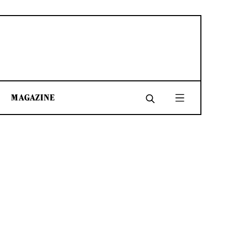
MAGAZINE
SHARE
SHARE