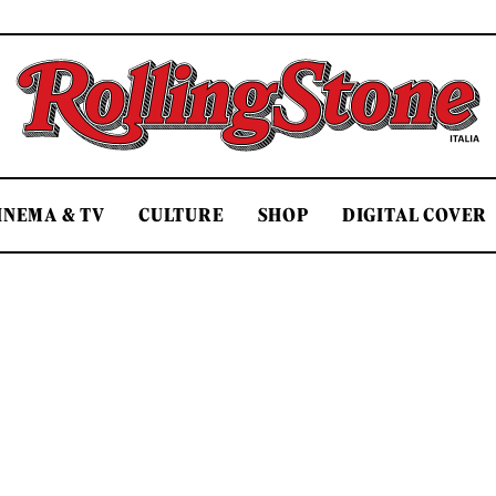
Rolling Stone Italia
INEMA & TV
CULTURE
SHOP
DIGITAL COVER