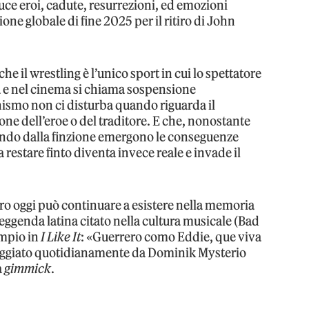
e eroi, cadute, resurrezioni, ed emozioni
ne globale di fine 2025 per il ritiro di John
 il wrestling è l’unico sport in cui lo spettatore
ra e nel cinema si chiama sospensione
nismo non ci disturba quando riguarda il
zione dell’eroe o del traditore. E che, nonostante
ando dalla finzione emergono le conseguenze
 restare finto diventa invece reale e invade il
o oggi può continuare a esistere nella memoria
eggenda latina citato nella cultura musicale (Bad
mpio in
I Like It
: «Guerrero como Eddie, que viva
maggiato quotidianamente da Dominik Mysterio
a
gimmick
.