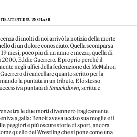
NTIE ATTENTIE SU UNSPLASH
cenza di molti di noi arrivò la notizia della morte
 quello di un dolore conosciuto. Quella scomparsa
i 19 mesi, poco più di un anno e mezzo, quella di
i 2000, Eddie Guerrero. E proprio perché il
ente negli uffici della federazione dei McMahon
r Guerrero di cancellare quanto scritto per la
rmando la puntata in un tributo. E lo stesso
successiva puntata di
Smackdown
, scritta e
fferenze tra le due morti divennero tragicamente
niva a galla: Benoit aveva ucciso sua moglie e il
elle peggiori e più oscure storie di sport, ancora
o come quello del Wrestling che si pone come una