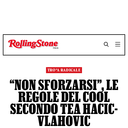
TEMPO DI LETTURA 7 MINUTI
TEMPO DI LETTURA 7 MINUTI
SHARE
SHARE
TRO*A RADICALE
“NON SFORZARSI”, LE
REGOLE DEL COOL
SECONDO TEA HACIC-
VLAHOVIC