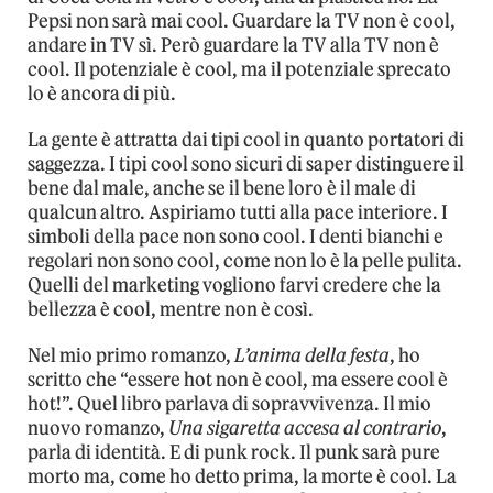
Pepsi non sarà mai cool. Guardare la TV non è cool,
andare in TV sì. Però guardare la TV alla TV non è
cool. Il potenziale è cool, ma il potenziale sprecato
lo è ancora di più.
La gente è attratta dai tipi cool in quanto portatori di
saggezza. I tipi cool sono sicuri di saper distinguere il
bene dal male, anche se il bene loro è il male di
qualcun altro. Aspiriamo tutti alla pace interiore. I
simboli della pace non sono cool. I denti bianchi e
regolari non sono cool, come non lo è la pelle pulita.
Quelli del marketing vogliono farvi credere che la
bellezza è cool, mentre non è così.
Nel mio primo romanzo,
L’anima della festa
, ho
scritto che “essere hot non è cool, ma essere cool è
hot!”. Quel libro parlava di sopravvivenza. Il mio
nuovo romanzo,
Una sigaretta accesa al contrario
,
parla di identità. E di punk rock. Il punk sarà pure
morto ma, come ho detto prima, la morte è cool. La