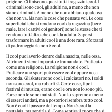
prigione. Ci finiscono quasi tutti i ragazzini cool. I
criminali sono cool, gli adulti no, a meno che non
siano criminali. A meno che non abbiano qualcosa
che non va. Ma non le cose che pensate voi. Le cose
superficiali che ti rendono cool da ragazzina (bere
male, fare i cattivi coi genitori) sono le stesse che ti
rendono tutt’altro che cool da adulta. Sapersi
trasformare in adulti cool è una dote rara. Sforzarsi
di padroneggiarla non è cool.
Il cool puoi averlo dentro dalla nascita, nelle ossa.
Altrimenti viene imparato e tramandato. Praticato
come una religione. La religione non è cool.
Praticare uno sport può essere cool oppure no, a
seconda. Gli skater sono cool, i calciatori no. I soldi
non sono cool, ma rubarli sì. Certe cose, tipo i
festival di musica, erano cool e ora non lo sono più.
Forse non lo sono mai stati. Non lo sapremo a meno
di esserci andati, ma a posteriori sembra tutto cool.
Non è cool il passare del tempo. Non è cool la
nostalgia, ma sentirla sì. Come sentire il cuore che si