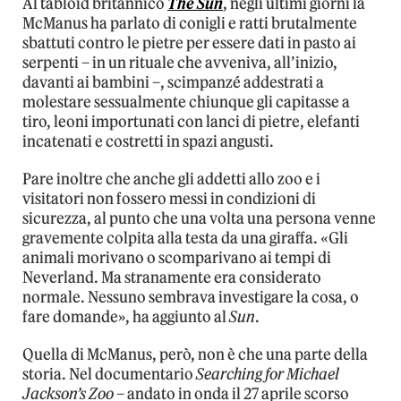
Al tabloid britannico
The Sun
, negli ultimi giorni la
McManus ha parlato di conigli e ratti brutalmente
sbattuti contro le pietre per essere dati in pasto ai
serpenti – in un rituale che avveniva, all’inizio,
davanti ai bambini –, scimpanzé addestrati a
molestare sessualmente chiunque gli capitasse a
tiro, leoni importunati con lanci di pietre, elefanti
incatenati e costretti in spazi angusti.
Pare inoltre che anche gli addetti allo zoo e i
visitatori non fossero messi in condizioni di
sicurezza, al punto che una volta una persona venne
gravemente colpita alla testa da una giraffa. «Gli
animali morivano o scomparivano ai tempi di
Neverland. Ma stranamente era considerato
normale. Nessuno sembrava investigare la cosa, o
fare domande», ha aggiunto al
Sun
.
Quella di McManus, però, non è che una parte della
storia. Nel documentario
Searching for Michael
Jackson’s Zoo
– andato in onda il 27 aprile scorso