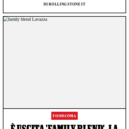
DI ROLLING STONE IT
FOODCOMA
È USCITA 'FAMILY BLEND', LA