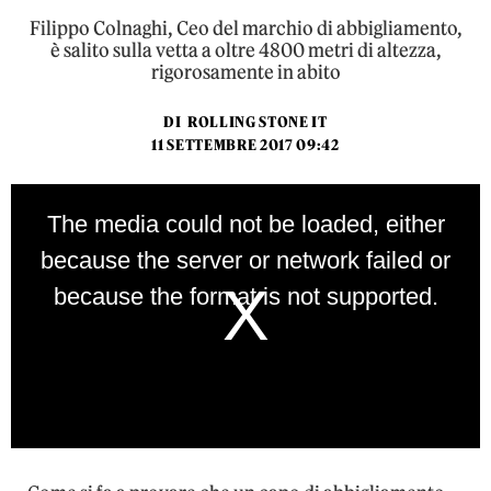
Filippo Colnaghi, Ceo del marchio di abbigliamento,
è salito sulla vetta a oltre 4800 metri di altezza,
rigorosamente in abito
DI
ROLLING STONE IT
11 SETTEMBRE 2017 09:42
This
is
The media could not be loaded, either
a
modal
because the server or network failed or
window.
because the format is not supported.