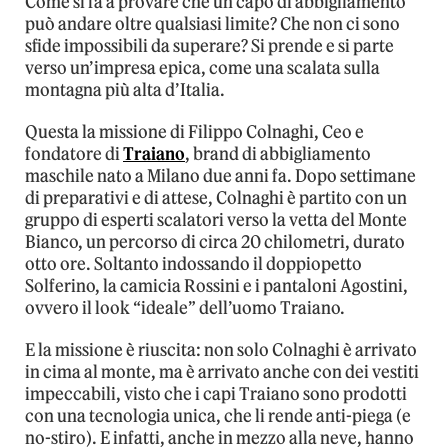
Come si fa a provare che un capo di abbigliamento
può andare oltre qualsiasi limite? Che non ci sono
sfide impossibili da superare? Si prende e si parte
verso un’impresa epica, come una scalata sulla
montagna più alta d’Italia.
Questa la missione di Filippo Colnaghi, Ceo e
fondatore di
Traiano
, brand di abbigliamento
maschile nato a Milano due anni fa. Dopo settimane
di preparativi e di attese, Colnaghi è partito con un
gruppo di esperti scalatori verso la vetta del Monte
Bianco, un percorso di circa 20 chilometri, durato
otto ore. Soltanto indossando il doppiopetto
Solferino, la camicia Rossini e i pantaloni Agostini,
ovvero il look “ideale” dell’uomo Traiano.
E la missione è riuscita: non solo Colnaghi è arrivato
in cima al monte, ma è arrivato anche con dei vestiti
impeccabili, visto che i capi Traiano sono prodotti
con una tecnologia unica, che li rende anti-piega (e
no-stiro). E infatti, anche in mezzo alla neve, hanno