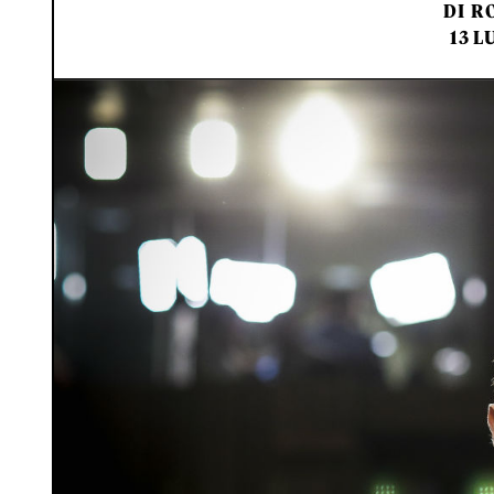
DI
RO
13 L