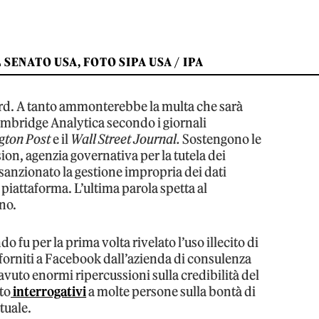
ENATO USA, FOTO SIPA USA / IPA
ecord. A tanto ammonterebbe la multa che sarà
mbridge Analytica secondo i giornali
gton Post
e il
Wall Street Journal.
Sostengono le
on, agenzia governativa per la tutela dei
sanzionato la gestione impropria dei dati
a piattaforma. L’ultima parola spetta al
ano.
 fu per la prima volta rivelato l’uso illecito di
forniti a Facebook dall’azienda di consulenza
vuto enormi ripercussioni sulla credibilità del
sto
interrogativi
a molte persone sulla bontà di
rtuale.