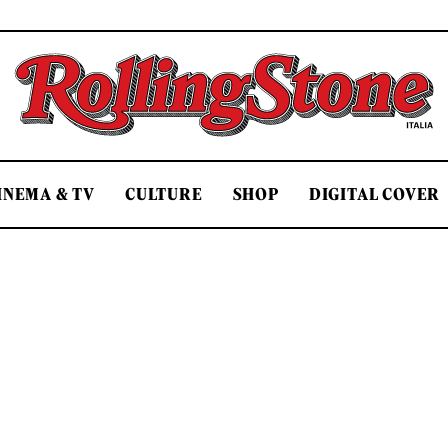
Rolling Stone Italia
INEMA & TV
CULTURE
SHOP
DIGITAL COVER