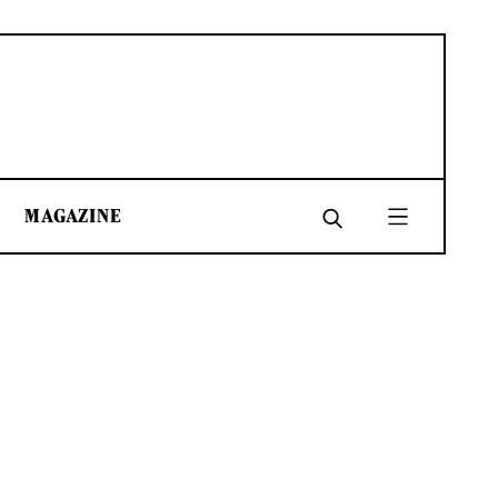
MAGAZINE
SHARE
SHARE