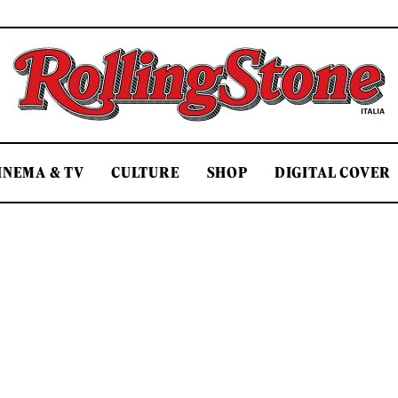
Rolling Stone Italia
INEMA & TV
CULTURE
SHOP
DIGITAL COVER