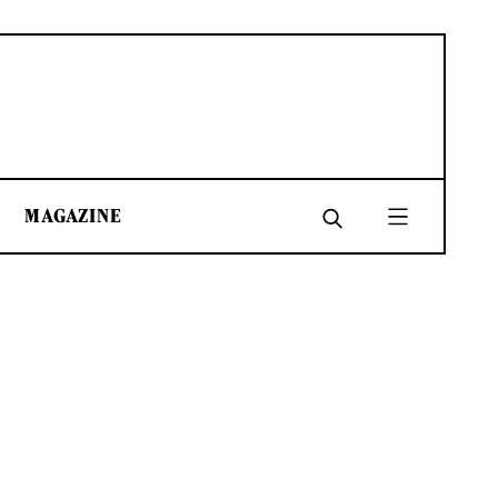
MAGAZINE
SHARE
SHARE