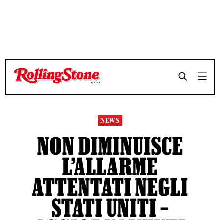
TEMPO DI LETTURA 6 MINUTI
TEMPO DI LETTURA 6 MINUTI
SHARE
SHARE
NEWS
NON DIMINUISCE
L’ALLARME
ATTENTATI NEGLI
STATI UNITI –