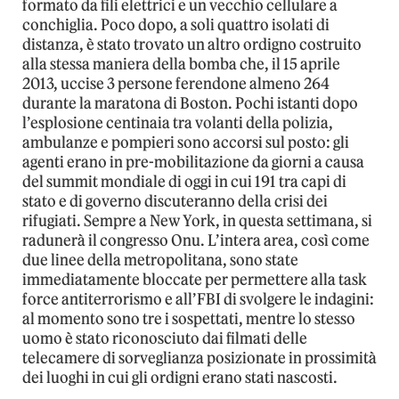
formato da fili elettrici e un vecchio cellulare a
conchiglia. Poco dopo, a soli quattro isolati di
distanza, è stato trovato un altro ordigno costruito
alla stessa maniera della bomba che, il 15 aprile
2013, uccise 3 persone ferendone almeno 264
durante la maratona di Boston. Pochi istanti dopo
l’esplosione centinaia tra volanti della polizia,
ambulanze e pompieri sono accorsi sul posto: gli
agenti erano in pre-mobilitazione da giorni a causa
del summit mondiale di oggi in cui 191 tra capi di
stato e di governo discuteranno della crisi dei
rifugiati. Sempre a New York, in questa settimana, si
radunerà il congresso Onu. L’intera area, così come
due linee della metropolitana, sono state
immediatamente bloccate per permettere alla task
force antiterrorismo e all’FBI di svolgere le indagini:
al momento sono tre i sospettati, mentre lo stesso
uomo è stato riconosciuto dai filmati delle
telecamere di sorveglianza posizionate in prossimità
dei luoghi in cui gli ordigni erano stati nascosti.