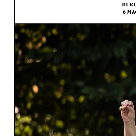
DI
RO
6 MA