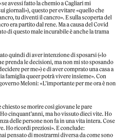
se avessi fatto la chemio a Cagliari mi
sui giornali»), questo per evitare «quello che
ancro, tu diventi il cancro». E sulla scoperta del
cro era partito dal rene. Ma a causa del Covid
onto di questo male incurabile è anche la trama
ato quindi di aver intenzione di sposarsi («lo
che prenda le decisioni, ma non mi sto sposando
decidere per me») e di aver comprato una casa a
ia famiglia queer potrà vivere insieme». Con
 il governo Meloni: «L’importante per me ora è non
e chiesto se morire così giovane le pare
 Ho cinquant’anni, ma ho vissuto dieci vite. Ho
nza delle persone non fa in una vita intera. Cose
. Ho ricordi preziosi». E conclude:
mai pensato di mostrarmi diversa da come sono