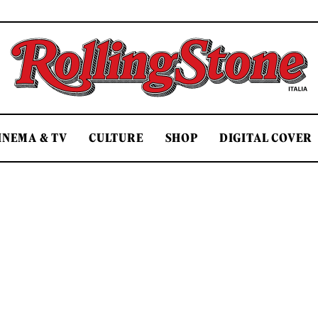
Rolling Stone Italia
INEMA & TV
CULTURE
SHOP
DIGITAL COVER