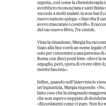
segreta, così come la chemioterapia («
avrebbero riconosciuta e sarei finita 
succede a molti malati: tu non hai il c
nuovo tumore spiega: «Stavolta il can
avevo trascurato i controlli». Il racc
del suo nuovo libro,
Tre ciotole
.
Vista la situazione, Murgia ha raccont
Stato alla fine vorrà un nome legale 
solo per consentire a una persona di 
Roma con dieci posti letto «dove la m
orgoglio, però, spera di vivere oltre
morire fascista».
Infine, quando nell’intervista le vien
un’ingiustizia, Murgia risponde: «No.
fatto cose che la stragrande maggiora
che non sapevo neppure di desiderare
«Ricordatemi come vi pare. Non ho 