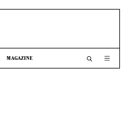
MAGAZINE
SHARE
SHARE