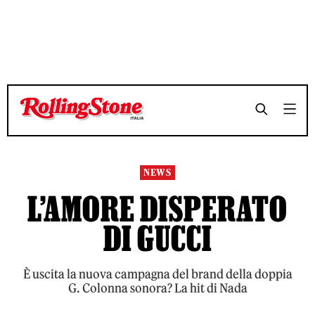
TEMPO DI LETTURA 2 MINUTI
TEMPO DI LETTURA 2 MINUTI
SHARE
SHARE
NEWS
L’AMORE DISPERATO
DI GUCCI
È uscita la nuova campagna del brand della doppia
G. Colonna sonora? La hit di Nada